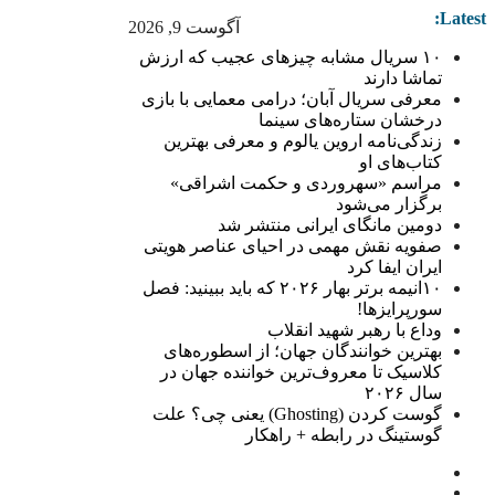
Latest:
آگوست 9, 2026
۱۰ سریال مشابه چیزهای عجیب که ارزش
تماشا دارند
معرفی سریال آبان؛ درامی معمایی با بازی
درخشان ستاره‌های سینما
زندگی‌نامه اروین یالوم و معرفی بهترین
کتاب‌های او
مراسم «سهروردی و حکمت اشراقی»
برگزار می‌شود
دومین مانگای ایرانی منتشر شد
صفویه نقش مهمی در احیای عناصر هویتی
ایران ایفا کرد
۱۰انیمه برتر بهار ۲۰۲۶ که باید ببینید: فصل
سورپرایزها!
وداع با رهبر شهید انقلاب
بهترین خوانندگان جهان؛ از اسطوره‌های
کلاسیک تا معروف‌ترین خواننده جهان در
سال ۲۰۲۶
گوست کردن (Ghosting) یعنی چی؟ علت
گوستینگ در رابطه + راهکار