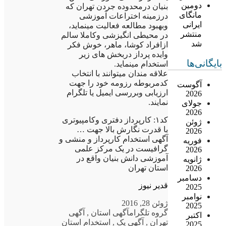
دومین
بنیان درمحدوده جردن تهران که
مانگای
درزمینه اختراعات آموزشی
ایرانی
وبهبود مطالعه فعالیت مینماید،
منتشر
در محیطی انگیزشی وکاملا سالم
شد
ازافراد کوشا، ماهر، خوش فکر
وایده پرداز دربخش های زیر
بایگانی‌ها
استخدام مینماید.
علاقه مندان میتوانند با انتخاب
کدمربوطه رزومه خود را جهت
آگوست
ارزیابی وبررسی ایمیل یا تلگرام
2026
نمایند.
جولای
2026
کد۱: کارپرداز دفتری وکامپیوتری
ژوئن
با قدرت نگارش بالا جهت …
2026
آگهی استخدام کارپرداز و منشی و
فوریه
گرافیست در یک مرکز علمی
2026
آموزشی دانش بنیان واقع در
ژانویه
استان تهران
2026
دسامبر
قدیر نیوز
2025
نوامبر
ژوئن 28, 2016
2025
گروه تلگرام
آگهی استان
,
آگهی
اکتبر
تهران
,
آگهی یک
,
استخدام استان
2025