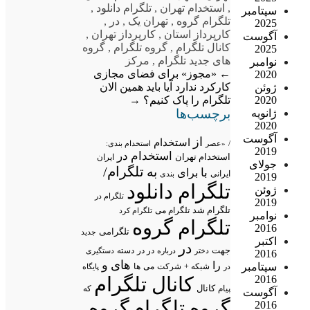
,
استخدام تهران
,
تلگرام دانلود
,
سپتامبر
تلگرام گروه
,
تهران یک
,
در
,
2025
کارپرداز استان
,
کارپرداز تهران
,
آگوست
کانال تلگرام
,
گروه تلگرام
,
گروه
2025
های جدید تلگرام
,
مرکز
نوامبر
←
«مجوز» برای فضای مجازی
2020
کارکرد ندارد
آیا باید همین الان
ژوئن
تلگرام را پاک کنیم؟
→
2020
برچسب‌ها
ژانویه
2020
آگوست
از
استخدام
/
«عصر
استخدام بندی:
2019
استخدام در
استخدام تهران
ایران
جولای
تلگرام/
به
با
برای
ایرانی
بندی
2019
تلگرام دانلود
ژوئن
تلگرام در
2019
تلگرام شد
تلگرام می
تلگرام کرد
نوامبر
تلگرام گروه
2016
تلگرامی
جدید
اکتبر
در
جهت
در در
درباره
دسته
دستگیری
دختر
2016
های
و
را
سپتامبر
شبکه +
شرکت
می
در
ها
پایگاه
2016
کانال تلگرام
پیام
کانال
که
آگوست
گروه تلگرام
گروه
2016