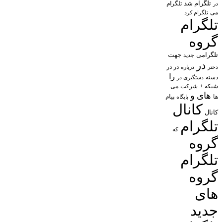
تلگرام شد
تلگرام
در
می
تلگرام کرد
تلگرام
گروه
تلگرامی
جهت
جدید
در
در در
درباره
دختر
را
دسته
دستگیری در
شبکه +
شرکت
می
های
و
پیام
ها
پایگاه
کانال
کانال
تلگرام
که
گروه
تلگرام
گروه
های
جدید