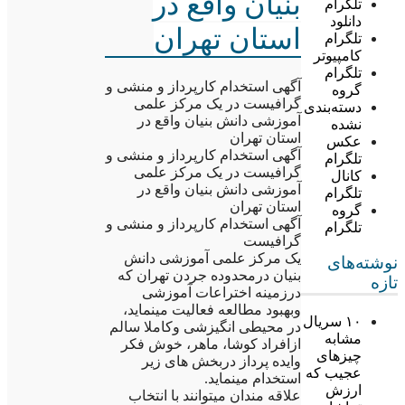
بنیان واقع در
تلگرام
دانلود
استان تهران
تلگرام
کامپیوتر
تلگرام
آگهی استخدام کارپرداز و منشی و
گروه
گرافیست در یک مرکز علمی
دسته‌بندی
آموزشی دانش بنیان واقع در
نشده
استان تهران
عکس
آگهی استخدام کارپرداز و منشی و
تلگرام
گرافیست در یک مرکز علمی
کانال
آموزشی دانش بنیان واقع در
تلگرام
استان تهران
گروه
آگهی استخدام کارپرداز و منشی و
تلگرام
گرافیست
یک مرکز علمی آموزشی دانش
نوشته‌های
بنیان درمحدوده جردن تهران که
تازه
درزمینه اختراعات آموزشی
وبهبود مطالعه فعالیت مینماید،
۱۰ سریال
در محیطی انگیزشی وکاملا سالم
مشابه
ازافراد کوشا، ماهر، خوش فکر
چیزهای
وایده پرداز دربخش های زیر
عجیب که
استخدام مینماید.
ارزش
علاقه مندان میتوانند با انتخاب