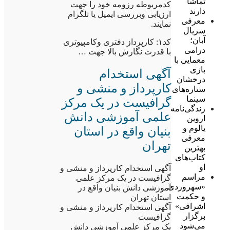
تماشا
کدمربوطه رزومه خود را جهت
دارند
ارزیابی وبررسی ایمیل یا تلگرام
معرفی
نمایند.
سریال
آبان؛
کد۱: کارپرداز دفتری وکامپیوتری
درامی
با قدرت نگارش بالا جهت …
معمایی با
بازی
آگهی استخدام
درخشان
کارپرداز و منشی و
ستاره‌های
سینما
گرافیست در یک مرکز
زندگی‌نامه
علمی آموزشی دانش
اروین
یالوم و
بنیان واقع در استان
معرفی
تهران
بهترین
کتاب‌های
او
آگهی استخدام کارپرداز و منشی و
مراسم
گرافیست در یک مرکز علمی
«سهروردی
آموزشی دانش بنیان واقع در
و حکمت
استان تهران
اشراقی»
آگهی استخدام کارپرداز و منشی و
برگزار
گرافیست
می‌شود
یک مرکز علمی آموزشی دانش