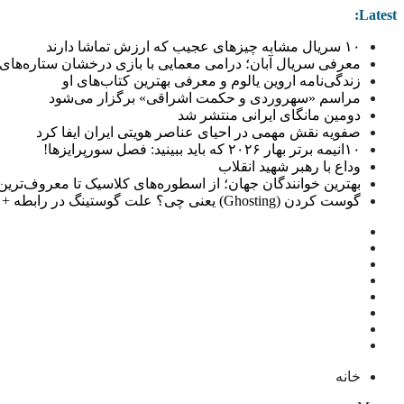
Latest:
۱۰ سریال مشابه چیزهای عجیب که ارزش تماشا دارند
معرفی سریال آبان؛ درامی معمایی با بازی درخشان ستاره‌های 
زندگی‌نامه اروین یالوم و معرفی بهترین کتاب‌های او
مراسم «سهروردی و حکمت اشراقی» برگزار می‌شود
دومین مانگای ایرانی منتشر شد
صفویه نقش مهمی در احیای عناصر هویتی ایران ایفا کرد
۱۰انیمه برتر بهار ۲۰۲۶ که باید ببینید: فصل سورپرایزها!
وداع با رهبر شهید انقلاب
بهترین خوانندگان جهان؛ از اسطوره‌های کلاسیک تا معروف‌ترین خو
گوست کردن (Ghosting) یعنی چی؟ علت گوستینگ در رابطه + راهکار
خانه