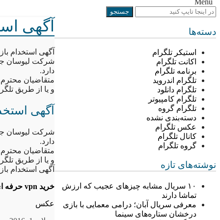
Menu
آگهی است
دسته‌ها
آگهی استخدام با
استیکر تلگرام
شرکت لیوسان جهت 
اکانت تلگرام
دارد.
برنامه تلگرام
متقاضیان محترم می توانند س
تلگرام اندروید
و یا از طریق تلگرام با شماره ۵٧۴۴٨١
تلگرام دانلود
تلگرام کامپیوتر
آگهی استخد
تلگرام گروه
دسته‌بندی نشده
عکس تلگرام
شرکت لیوسان جهت 
کانال تلگرام
دارد.
گروه تلگرام
متقاضیان محترم می توانند س
و یا از طریق تلگرام با شماره ۵٧۴۴٨١
نوشته‌های تازه
آگهی استخدام با
۱۰ سریال مشابه چیزهای عجیب که ارزش
خرید vpn حرفه ای
تماشا دارند
عکس
معرفی سریال آبان؛ درامی معمایی با بازی
درخشان ستاره‌های سینما