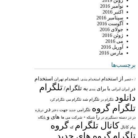
ژوئن 2019
نوامبر 2016
اکتبر 2016
سپتامبر 2016
آگوست 2016
جولای 2016
ژوئن 2016
می 2016
آوریل 2016
مارس 2016
برچسب‌ها
از
استخدام
استخدام
استخدام تهران
/
«عصر
استخدام بندی:
تلگرام
تلگرام/
به
در
با
برای
ایران
ایرانی
بندی
دانلود
تلگرام شد
تلگرام می
تلگرام در
تلگرام کرد
تلگرام گروه
در
تلگرامی
جهت
جدید
درباره
دختر
های
و
را
در در
شبکه +
شرکت
می
دسته
دستگیری در
ها
پایگاه
کانال تلگرام
گروه
پیام
کانال
که
تلگرام
گروه های جدید