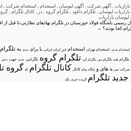
بازاریاب
,
آگهی شرکت
,
آگهی لیوسان
,
استخدام
,
استخدام شرکت
,
اس
بازاریاب لیوسان
,
تلگرام دانلود
,
تلگرام گروه
,
در
,
کانال تلگرام
,
گروه
لیوسان بازاریاب
ال رسمی باشگاه فولاد خوزستان در تلگرام
نهادهای نظارتی،تا قبل از 
ام،کجا بودند؟
→
تلگرام/
به
استخدام در
با
برای
استخدام تهران
ایران
استخدام بندی:
ایرانی
بندی
تلگرام گروه
د
تلگرام شد
تلگرامی
تلگرام می
جهت
تلگرام کرد
جدید
دختر
کانال تلگرام
گروه تل
های
و
شرکت
می
پیام
کانال
ها
پایگاه
که
جدید تلگرام
یک
گزیده خبری