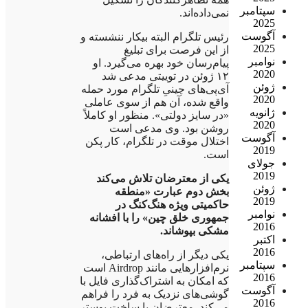
سپتامبر
نمی‌داده‌اند.
2025
آگوست
رئیس تلگرام البته بیکار ننشسته و
2025
از این فرصت برای تبلیغ
نوامبر
پیام‌رسان خود بهره می‌گیرد. او
2020
۱۲ ژوئن در توییتی مدعی شد
ژوئن
آی‌پی‌های چینیِ تلگرام مورد حمله
2020
واقع شده، آن هم از سوی عاملی
ژانویه
«در سایز دولتی». منظور او کاملاً
2020
روشن بود. وی مدعی است
آگوست
اختلال موقت در تلگرام، کار پکن
2019
است.
جولای
2019
یکی از معترضان تلاش می‌کند
ژوئن
بخش دوم عبارت «منطقه
2019
حاکمیتی ویژه هنگ‌کنگ در
نوامبر
جمهوری خلق چین» را با افشانه
2016
مشکی بپوشاند.
اکتبر
2016
یکی دیگر از راه‌های ارتباطی،
سپتامبر
نرم‌افزارهایی مانند Airdrop است
2016
که امکان به اشتراک‌گذاری فایل با
آگوست
گوشی‌های نزدیک به فرد را فراهم
2016
می‌کند. معترضان با ساخت پوستر