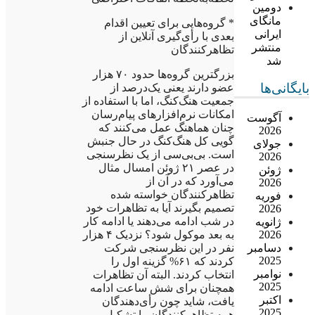
دومین
مانگای
* گروه‌هایی برای تعیین اقدام
ایرانی
بعدی با رأی‌گیری آنلاین از
منتشر
تظاهرکنندگان
شد
بزرگترین گروه‌ها حدود ۷۰ هزار
بایگانی‌ها
عضو دارند یعنی یک‌درصد از
جمعیت هنگ‌کنگ، اما با استفاده از
امکانات نرم‌افزارهای پیام‌رسان
آگوست
چنان هماهنگ عمل می‌کنند که
2026
گویی کل هنگ‌کنگ در حال جنبش
جولای
است. بی‌بی‌سی از یک نظرسنجی
2026
در عصر ۲۱ ژوئن امسال مثال
ژوئن
می‌آورد که در آن از
2026
تظاهرکنندگان خواسته شده
فوریه
تصمیم بگیرند آیا به تظاهرات خود
2026
در شب ادامه می‌دهند یا ادامه کار
ژانویه
به بعد موکول شود؟ نزدیک ۴ هزار
2026
نفر در این نظرسنجی شرکت
دسامبر
2025
کردند که ۶۱% گزینه اول را
نوامبر
انتخاب کردند. البته آن تظاهرات
2025
همچنان برای شش ساعت ادامه
اکتبر
یافت، شاید چون رأی‌دهندگان
2025
همه تظاهرکنندگان را تشکیل