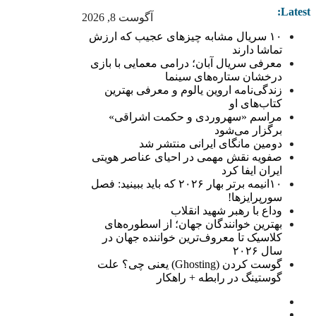
Latest:
آگوست 8, 2026
۱۰ سریال مشابه چیزهای عجیب که ارزش
تماشا دارند
معرفی سریال آبان؛ درامی معمایی با بازی
درخشان ستاره‌های سینما
زندگی‌نامه اروین یالوم و معرفی بهترین
کتاب‌های او
مراسم «سهروردی و حکمت اشراقی»
برگزار می‌شود
دومین مانگای ایرانی منتشر شد
صفویه نقش مهمی در احیای عناصر هویتی
ایران ایفا کرد
۱۰انیمه برتر بهار ۲۰۲۶ که باید ببینید: فصل
سورپرایزها!
وداع با رهبر شهید انقلاب
بهترین خوانندگان جهان؛ از اسطوره‌های
کلاسیک تا معروف‌ترین خواننده جهان در
سال ۲۰۲۶
گوست کردن (Ghosting) یعنی چی؟ علت
گوستینگ در رابطه + راهکار