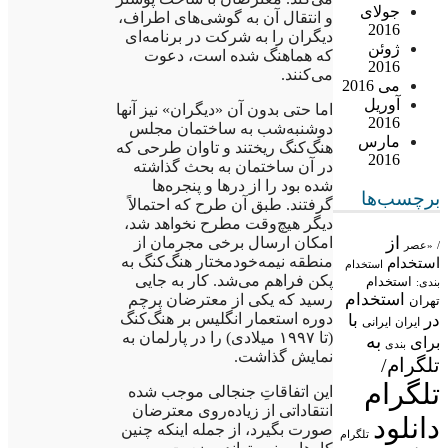
جولای
و انتقال آن به گوشی‌های اطراف،
2016
دیگران را به شرکت در برنامه‌ای
ژوئن
که هماهنگ شده است، دعوت
2016
می‌کنند.
می 2016
آوریل
اما حتی بدون آن «دیگران» نیز آنها
2016
دوشنبه‌شب به ساختمان مجلس
مارس
هنگ‌کنگ ریختند و تاوان طرحی که
2016
در آن ساختمان به بحث گذاشته
شده بود را از درها و پنجره‌ها
برچسب‌ها
گرفتند. طبق آن طرح که احتمالاً
دیگر هیچ‌وقت مطرح نخواهد شد،
از
امکان ارسال برخی مجرمان از
/
«عصر
منطقه نیمه‌خودمختار هنگ‌کنگ به
استخدام
استخدام
پکن فراهم می‌شد. کار به جایی
استخدام
بندی:
استخدام
رسید که یکی از معترضان پرچم
تهران
دوره استعمار انگلیس بر هنگ‌کنگ
در
با
ایران
ایرانی
(تا ۱۹۹۷ میلادی) را در پارلمان به
به
برای
بندی
نمایش گذاشت.
تلگرام/
تلگرام
این اتفاقاتِ جنجالی موجب شده
انتقاداتی از زیاده‌روی معترضان
دانلود
صورت بگیرد، از جمله اینکه چنین
تلگرام