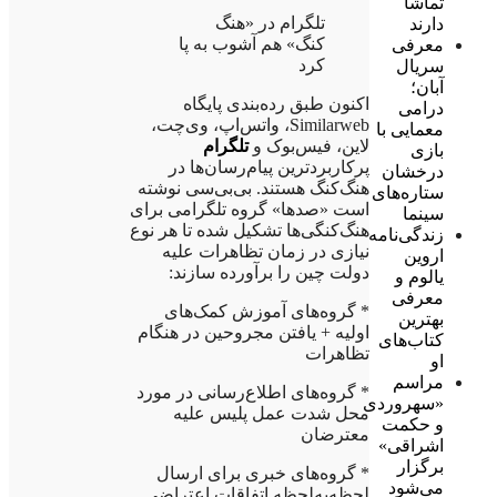
تماشا
تلگرام در «هنگ
دارند
کنگ» هم آشوب به پا
معرفی
کرد
سریال
آبان؛
اکنون طبق رده‌بندی پایگاه
درامی
Similarweb، واتس‌اپ، وی‌چت،
معمایی با
لاین، فیس‌بوک و
تلگرام
بازی
پرکاربردترین پیام‌رسان‌ها در
درخشان
هنگ‌کنگ هستند. بی‌بی‌سی نوشته
ستاره‌های
است «صدها» گروه تلگرامی برای
سینما
هنگ‌کنگی‌ها تشکیل شده تا هر نوع
زندگی‌نامه
نیازی در زمان تظاهرات علیه
اروین
دولت چین را برآورده سازند:
یالوم و
معرفی
* گروه‌های آموزش کمک‌های
بهترین
اولیه + یافتن مجروحین در هنگام
کتاب‌های
تظاهرات
او
مراسم
* گروه‌های اطلاع‌رسانی در مورد
«سهروردی
محل شدت عمل پلیس علیه
و حکمت
معترضان
اشراقی»
برگزار
* گروه‌های خبری برای ارسال
می‌شود
لحظه‌به‌لحظه اتفاقات اعتراضی