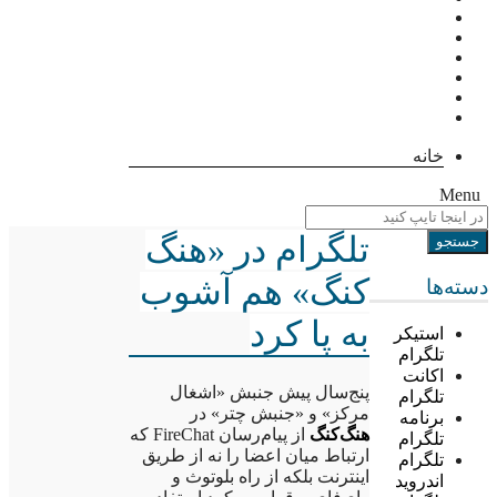
خانه
Menu
تلگرام در «هنگ
کنگ» هم آشوب
دسته‌ها
به پا کرد
استیکر
تلگرام
اکانت
پنج‌سال پیش جنبش «اشغال
تلگرام
مرکز» و «جنبش چتر» در
برنامه
هنگ‌کنگ
از پیام‌رسان FireChat که
تلگرام
ارتباط میان اعضا را نه از طریق
تلگرام
اینترنت بلکه از راه بلوتوث و
اندروید