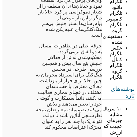
وای‌فای برقرار می‌کرد استفاده
تلگرام
نمود و خیابان‌های آن منطقه را از
دانلود
شعار دموکراسی پر کرد. حالا بار
تلگرام
دیگر و این بار تنوعی از
کامپیوتر
پیام‌رسان‌ها بستر جنبشِ بی‌سرِ
تلگرام
هنگ‌کنگی‌های علیه پکن شده
گروه
است.
دسته‌بندی
نشده
جرقه اصلی در تظاهرات امسال
عکس
به دو اتفاق برمی‌گردد:
تلگرام
محکوم‌شدن نه تن از فعالان
کانال
جنبشِ پنج سال پیش و همچنین
تلگرام
بررسی طرحی در مجلس
گروه
هنگ‌کنگ برای استرداد مجرمان به
تلگرام
چین. حالا برای فرار از بازداشت،
فعالان معترض با حساب‌های
نوشته‌های
مختلف در فضای مجازی فعالیت
تازه
می‌کنند، دائماً سیمکارت و گوشی
خود را تغییر می‌دهند و تلاش
۱۰ سریال
می‌کنند تصمیمات معترضان نتیجه
مشابه
نظرسنجی آنلاین باشد تا دولت
چیزهای
نتواند یک یا چند نفر را به عنوان
عجیب که
محرّک اعتراضات محکوم کند.
ارزش