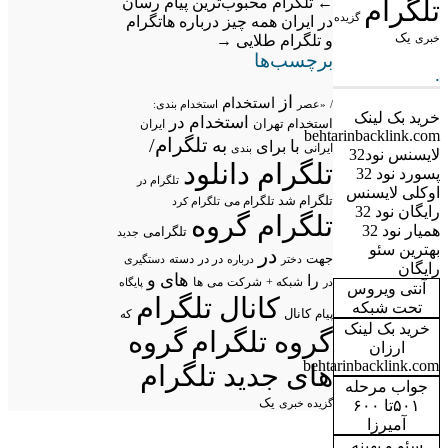
←
تلگرام محبوب‌ترین پیام ‌رسان
تلگرام
گزیده
در ایران
همه چیز درباره هاتگرام
یک
خبری
و تلگرام طلایی
→
برچسب‌ها
.
از
استخدام
/
«عصر
استخدام بندی:
خرید بک لینک
استخدام در
استخدام تهران
ایران
behtarinbacklink.com
تلگرام/
به
با
برای
ایرانی
بندی
لایسنس نود32
تلگرام دانلود
پسورد نود 32
تلگرام در
اوکلی لایسنس
تلگرام شد
تلگرام می
تلگرام کرد
رایگان نود 32
تلگرام گروه
همیار نود 32
تلگرامی
جدید
بهترین سئو
در
جهت
در در
درباره
دسته
دستگیری
دختر
رایگان
های
و
را
شبکه +
شرکت
می
در
ها
پایگاه
آنتی ویروس
کانال تلگرام
تحت شبکه
پیام
کانال
که
خرید بک لینک
گروه تلگرام
گروه
ارزان
behtarinbacklink.com
های جدید تلگرام
جواب مرحله
یک
گزیده خبری
۵۰۱تا ۶۰۰
آمیرزا
سئو و بهینه