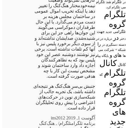
کارهایی نمی‌تواند وضعیت
تلگرام شد
تلگرام
در
نیمه‌خودمختار هنگ‌کنگ را تغییر
می
تلگرام کرد
دهد یا اینکه تخریب اموال عمومی
تلگرام
در ساختمان مجلس هزینه بر
گروه
دست مردم می‌گذارد. با این حال
طرفداران دموکراسی می‌گویند
تلگرامی
جهت
جدید
این جوان‌ها راهی جز این برای
در
شنیده‌شدن صدایشان نداشته‌اند و
در در
درباره
دختر
از سوی دیگر برخورد پلیس نیز با
را
دسته
دستگیری در
آنها کم تلفات نداشته است. برخی
شبکه +
شرکت
می
نیز نوشتند دوشنبه عصر این خود
های
و
پیام
ها
پایگاه
پلیس بود که به تظاهرکنندگان
کانال
کانال
اجازه داد وارد ساختمان شوند و
تلگرام
مشخص نیست این کار با چه
که
هدفی صورت گرفته است.
گروه
جنبش بی‌سرِ هنگ‌کنگ هر نتیجه‌ای
تلگرام
داشته باشد، یک تجربه جالب از
شبکه‌سازی نوین در حرکت‌های
گروه
اعتراضی را پیشِ روی تحلیلگران
قرار داده است.
های
آگوست 1, 2019
ins2012
جدید
برنامه تلگرام
تلگرام/
,
هنگ‌کنگ