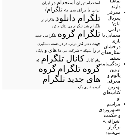
تماشا
استخدام در
استخدام تهران
ایران
دارند
تلگرام/
به
با
برای
ایرانی
بندی
معرفی
تلگرام دانلود
سریال
تلگرام در
آبان؛
تلگرام شد
تلگرام می
تلگرام کرد
درامی
تلگرام گروه
معمایی با
تلگرامی
جدید
بازی
در
جهت
در در
درباره
دسته
دستگیری
دختر
درخشان
های
و
را
شبکه +
شرکت
می
در
ها
پایگاه
ستاره‌های
کانال تلگرام
سینما
پیام
کانال
که
زندگی‌نامه
گروه تلگرام
گروه
اروین
یالوم و
های جدید تلگرام
معرفی
بهترین
یک
گزیده خبری
کتاب‌های
او
مراسم
«سهروردی
و حکمت
اشراقی»
برگزار
می‌شود