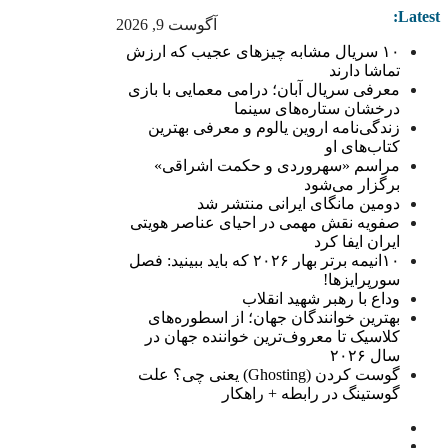
Latest:
آگوست 9, 2026
۱۰ سریال مشابه چیزهای عجیب که ارزش
تماشا دارند
معرفی سریال آبان؛ درامی معمایی با بازی
درخشان ستاره‌های سینما
زندگی‌نامه اروین یالوم و معرفی بهترین
کتاب‌های او
مراسم «سهروردی و حکمت اشراقی»
برگزار می‌شود
دومین مانگای ایرانی منتشر شد
صفویه نقش مهمی در احیای عناصر هویتی
ایران ایفا کرد
۱۰انیمه برتر بهار ۲۰۲۶ که باید ببینید: فصل
سورپرایزها!
وداع با رهبر شهید انقلاب
بهترین خوانندگان جهان؛ از اسطوره‌های
کلاسیک تا معروف‌ترین خواننده جهان در
سال ۲۰۲۶
گوست کردن (Ghosting) یعنی چی؟ علت
گوستینگ در رابطه + راهکار