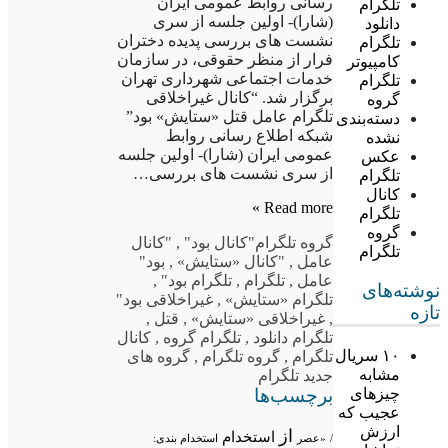
رسانی روابط عمومی ایران
تلگرام
(شارا)- اولین جلسه از سری
دانلود
نشست های بررسی پدیده دختران
تلگرام
فرار از منظر حقوقی، در سازمان
کامپیوتر
خدمات اجتماعی شهرداری تهران
تلگرام
برگزار شد. “کانال غیراخلاقی
گروه
تلگرام عامل قتل «ستایش» بود”
دسته‌بندی
شبکه اطلاع رسانی روابط
نشده
عمومی ایران (شارا)- اولین جلسه
عکس
از سری نشست های بررسی…
تلگرام
کانال
Read more »
تلگرام
گروه
گروه تلگرام
"کانال بود"
,
"کانال
تلگرام
عامل
,
"کانال «ستایش»
,
بود"
عامل
,
تلگرام
,
تلگرام بود"
,
نوشته‌های
تلگرام «ستایش»
,
غیراخلاقی بود"
تازه
,
غیراخلاقی «ستایش»
,
قتل
,
تلگرام دانلود
,
تلگرام گروه
,
کانال
۱۰ سریال
تلگرام
,
گروه تلگرام
,
گروه های
مشابه
جدید تلگرام
برچسب‌ها
چیزهای
عجیب که
ارزش
از
استخدام
/
«عصر
استخدام بندی: