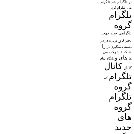
تلگرام شد
تلگرام
در
می
تلگرام کرد
تلگرام
گروه
تلگرامی
جهت
جدید
در
در در
درباره
دختر
را
دسته
دستگیری در
شبکه +
شرکت
می
های
و
پیام
ها
پایگاه
کانال
کانال
تلگرام
که
گروه
تلگرام
گروه
های
جدید