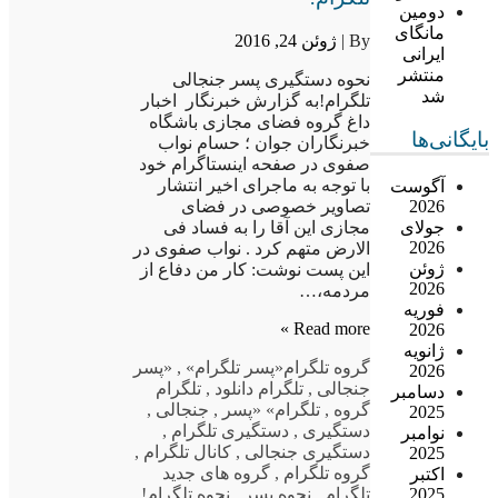
دومین
مانگای
By |
ژوئن 24, 2016
ایرانی
منتشر
نحوه دستگیری پسر جنجالی
شد
تلگرام!به گزارش خبرنگار اخبار
داغ گروه فضای مجازی باشگاه
بایگانی‌ها
خبرنگاران جوان ؛ حسام نواب
صفوی در صفحه اینستاگرام خود
با توجه به ماجرای اخیر انتشار
آگوست
2026
تصاویر خصوصی در فضای
جولای
مجازی این آقا را به فساد فی
2026
الارض متهم کرد . نواب صفوی در
ژوئن
این پست نوشت: کار من دفاع از
2026
مردمه،…
فوریه
Read more »
2026
ژانویه
گروه تلگرام
«پسر تلگرام»
,
«پسر
2026
جنجالی
,
تلگرام دانلود
,
تلگرام
دسامبر
گروه
,
تلگرام» «پسر
,
جنجالی
,
2025
دستگیری
,
دستگیری تلگرام
,
نوامبر
دستگیری جنجالی
,
کانال تلگرام
,
2025
گروه تلگرام
,
گروه های جدید
اکتبر
2025
تلگرام
,
نحوه پسر
,
نحوه تلگرام!
,