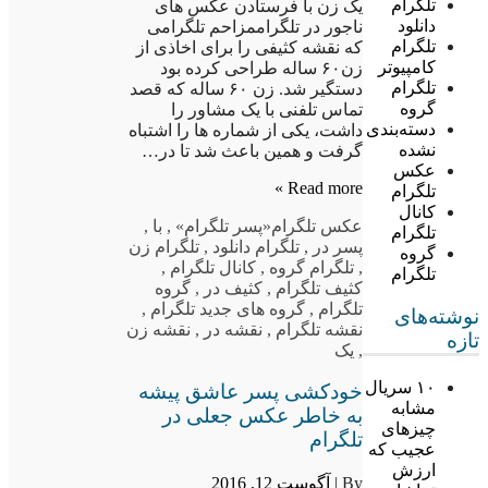
تلگرام
یک زن با فرستادن عکس های
دانلود
ناجور در تلگراممزاحم تلگرامی
تلگرام
که نقشه کثیفی را برای اخاذی از
کامپیوتر
زن۶۰ ساله طراحی کرده بود
تلگرام
دستگیر شد. زن ۶۰ ساله که قصد
گروه
تماس تلفنی با یک مشاور را
دسته‌بندی
داشت، یکی از شماره ها را اشتباه
نشده
گرفت و همین باعث شد تا در…
عکس
Read more »
تلگرام
کانال
عکس تلگرام
«پسر تلگرام»
,
با
,
تلگرام
پسر در
,
تلگرام دانلود
,
تلگرام زن
گروه
,
تلگرام گروه
,
کانال تلگرام
,
تلگرام
کثیف تلگرام
,
کثیف در
,
گروه
تلگرام
,
گروه های جدید تلگرام
,
نوشته‌های
نقشه تلگرام
,
نقشه در
,
نقشه زن
تازه
,
یک
۱۰ سریال
خودکشی پسر عاشق پیشه
مشابه
به خاطر عکس جعلی در
چیزهای
تلگرام
عجیب که
ارزش
By |
آگوست 12, 2016