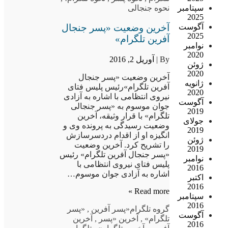
سپتامبر
نحوه جنجالی
2025
آخرین وضعیت «پسر جنجال
آگوست
2025
آفرین تلگرام»
نوامبر
2020
By |
آوریل 2, 2016
ژوئن
2020
آخرین وضعیت «پسر جنجال
ژانویه
آفرین تلگرام»رئیس پلیس فتای
2020
نیروی انتظامی با اشاره به آزادی
آگوست
جوان موسوم به «پسر جنجالی
2019
تلگرام» با قرار وثیقه، آخرین
جولای
وضعیت رسیدگی به پرونده وی و
2019
انگیزه او از اقدام دردسرسازش
ژوئن
را تشریح کرد. آخرین وضعیت
2019
«پسر جنجال آفرین تلگرام» رئیس
نوامبر
پلیس فتای نیروی انتظامی با
2016
اشاره به آزادی جوان موسوم…
اکتبر
2016
Read more »
سپتامبر
2016
گروه تلگرام
«پسر آفرین
,
«پسر
آگوست
تلگرام»
,
آخرین «پسر
,
آخرین
2016