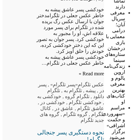
تماشا
دارند
خودکشی پسر عاشق پیشه به
معرفی
خاطر عکس جعلی در تلگرامدختر
سریال
جوان با ارسال عکس رگ بریده
آبان؛
شده در تلگرام برای پسر مورد
درامی
علاقه اش، او را مجبور به
معمایی با
خودکشی کرد. پسر جوان به تصور
بازی
این که این دختر خودکشی کرده،
درخشان
خودش را حلق آویز کرد.
ستاره‌های
خودکشی پسر عاشق پیشه به
سینما
خاطر عکس جعلی در تلگرام…
زندگی‌نامه
اروین
Read more »
یالوم و
معرفی
عکس تلگرام
«پسر تلگرام»
,
پسر
بهترین
در
,
پیشه
,
تلگرام به
,
تلگرام
کتاب‌های
دانلود
,
تلگرام گروه
,
خودکشی به
او
,
خودکشی تلگرام
,
خودکشی در
,
مراسم
عاشق تلگرام
,
عاشق در
,
کانال
«سهروردی
تلگرام
,
گروه تلگرام
,
گروه های
و حکمت
جدید تلگرام
اشراقی»
برگزار
نحوه دستگیری پسر جنجالی
می‌شود
تلگرام!