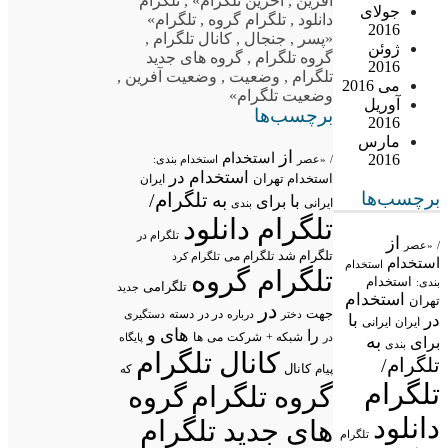
آفرین
,
آخرین تلگرام»
,
تلگرام
جولای
دانلود
,
تلگرام گروه
,
تلگرام»
2016
«پسر
,
جنجال
,
کانال تلگرام
,
ژوئن
گروه تلگرام
,
گروه های جدید
2016
تلگرام
,
وضعیت
,
وضعیت آفرین
,
می 2016
وضعیت تلگرام»
آوریل
برچسب‌ها
2016
مارس
از
استخدام
2016
/
«عصر
استخدام بندی:
استخدام در
استخدام تهران
ایران
برچسب‌ها
تلگرام/
به
با
برای
ایرانی
بندی
تلگرام دانلود
تلگرام در
از
/
«عصر
تلگرام شد
تلگرام می
تلگرام کرد
استخدام
استخدام
تلگرام گروه
استخدام
بندی:
تلگرامی
جدید
استخدام
تهران
در
جهت
در در
درباره
دسته
دستگیری
دختر
در
با
ایران
ایرانی
های
و
را
شبکه +
شرکت
می
در
ها
پایگاه
به
برای
بندی
کانال تلگرام
تلگرام/
پیام
کانال
که
تلگرام
گروه تلگرام
گروه
دانلود
های جدید تلگرام
تلگرام