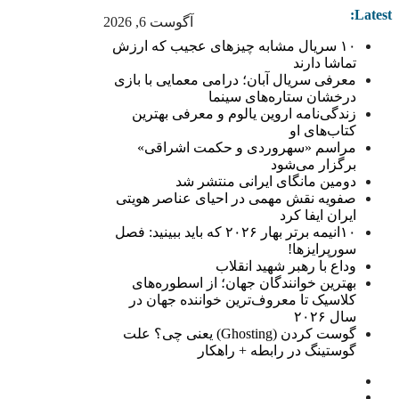
Latest:
آگوست 6, 2026
۱۰ سریال مشابه چیزهای عجیب که ارزش
تماشا دارند
معرفی سریال آبان؛ درامی معمایی با بازی
درخشان ستاره‌های سینما
زندگی‌نامه اروین یالوم و معرفی بهترین
کتاب‌های او
مراسم «سهروردی و حکمت اشراقی»
برگزار می‌شود
دومین مانگای ایرانی منتشر شد
صفویه نقش مهمی در احیای عناصر هویتی
ایران ایفا کرد
۱۰انیمه برتر بهار ۲۰۲۶ که باید ببینید: فصل
سورپرایزها!
وداع با رهبر شهید انقلاب
بهترین خوانندگان جهان؛ از اسطوره‌های
کلاسیک تا معروف‌ترین خواننده جهان در
سال ۲۰۲۶
گوست کردن (Ghosting) یعنی چی؟ علت
گوستینگ در رابطه + راهکار