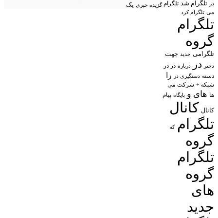
تلگرام شد
تلگرام
در
یک
گزیده خبری
می
تلگرام کرد
تلگرام
گروه
تلگرامی
جهت
جدید
در
در در
درباره
دختر
را
دسته
دستگیری در
شبکه +
شرکت
می
های
و
پیام
ها
پایگاه
کانال
کانال
تلگرام
که
گروه
تلگرام
گروه
های
جدید