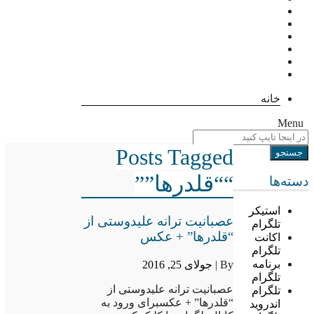
خانه
Menu
Posts Tagged
““قلدرها””
دسته‌ها
استیکر
عصبانیت ترانه علیدوستی از
تلگرام
“قلدرها” + عکس
اکانت
تلگرام
برنامه
By |
جولای 25, 2016
تلگرام
عصبانیت ترانه علیدوستی از
تلگرام
“قلدرها” + عکسبرای ورود به
اندروید