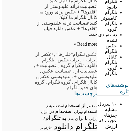
کانال تلگرام ما کلیک کنید
تلگرام
عصبانیت ترانه علیدوستی از
دانلود
“قلدرها” + عکس برای ورود به
تلگرام
کانال تلگرام ما کلیک
کامپیوتر
کنیدعصبانیت ترانه علیدوستی از
تلگرام
“قلدرها” + عکس دانلود فیلم
گروه
جدید
دسته‌بندی
نشده
Read more »
عکس
تلگرام
عکس تلگرام
“قلدرها”
,
/عکس از
کانال
,
ترانه +
,
ترانه عکس
,
تلگرام
تلگرام
دانلود
,
تلگرام گروه
,
عصبانیت +
,
گروه
عصبانیت از
,
عصبانیت عکس
,
تلگرام
علیدوستی +
,
علیدوستی عکس
,
کانال تلگرام
,
گروه تلگرام
,
گروه
نوشته‌های
های جدید تلگرام
تازه
برچسب‌ها
۱۰ سریال
از
استخدام
/
«عصر
استخدام بندی:
مشابه
استخدام در
استخدام تهران
ایران
چیزهای
تلگرام/
به
با
برای
ایرانی
بندی
عجیب که
تلگرام دانلود
ارزش
تلگرام در