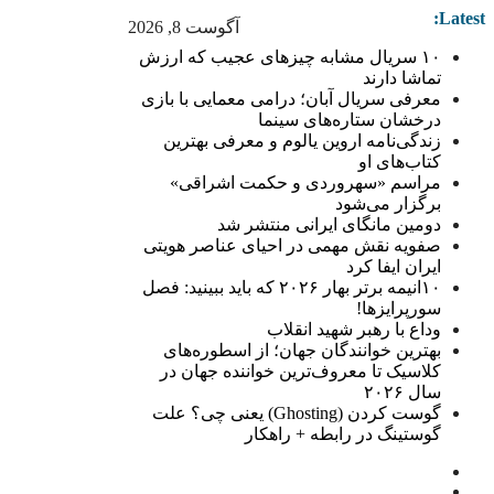
Latest:
آگوست 8, 2026
۱۰ سریال مشابه چیزهای عجیب که ارزش
تماشا دارند
معرفی سریال آبان؛ درامی معمایی با بازی
درخشان ستاره‌های سینما
زندگی‌نامه اروین یالوم و معرفی بهترین
کتاب‌های او
مراسم «سهروردی و حکمت اشراقی»
برگزار می‌شود
دومین مانگای ایرانی منتشر شد
صفویه نقش مهمی در احیای عناصر هویتی
ایران ایفا کرد
۱۰انیمه برتر بهار ۲۰۲۶ که باید ببینید: فصل
سورپرایزها!
وداع با رهبر شهید انقلاب
بهترین خوانندگان جهان؛ از اسطوره‌های
کلاسیک تا معروف‌ترین خواننده جهان در
سال ۲۰۲۶
گوست کردن (Ghosting) یعنی چی؟ علت
گوستینگ در رابطه + راهکار