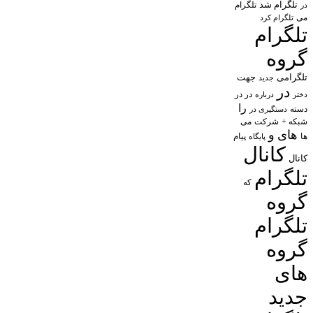
تلگرام شد
تلگرام
در
می
تلگرام کرد
تلگرام
گروه
تلگرامی
جهت
جدید
در
در در
درباره
دختر
را
دسته
دستگیری در
شبکه +
شرکت
می
های
و
پیام
ها
پایگاه
کانال
کانال
تلگرام
که
گروه
تلگرام
گروه
های
جدید