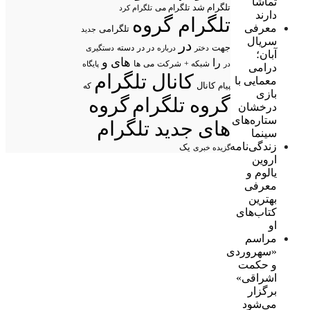
تماشا
تلگرام شد
تلگرام می
تلگرام کرد
دارند
تلگرام گروه
معرفی
تلگرامی
جدید
سریال
در
جهت
در در
درباره
دسته
دستگیری
دختر
آبان؛
های
و
را
شبکه +
شرکت
می
در
ها
پایگاه
درامی
کانال تلگرام
معمایی با
پیام
کانال
که
بازی
گروه تلگرام
گروه
درخشان
ستاره‌های
های جدید تلگرام
سینما
زندگی‌نامه
یک
گزیده خبری
اروین
یالوم و
معرفی
بهترین
کتاب‌های
او
مراسم
«سهروردی
و حکمت
اشراقی»
برگزار
می‌شود