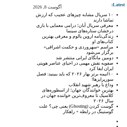
Latest:
آگوست 8, 2026
۱۰ سریال مشابه چیزهای عجیب که ارزش
تماشا دارند
معرفی سریال آبان؛ درامی معمایی با بازی
درخشان ستاره‌های سینما
زندگی‌نامه اروین یالوم و معرفی بهترین
کتاب‌های او
مراسم «سهروردی و حکمت اشراقی»
برگزار می‌شود
دومین مانگای ایرانی منتشر شد
صفویه نقش مهمی در احیای عناصر هویتی
ایران ایفا کرد
۱۰انیمه برتر بهار ۲۰۲۶ که باید ببینید: فصل
سورپرایزها!
وداع با رهبر شهید انقلاب
بهترین خوانندگان جهان؛ از اسطوره‌های
کلاسیک تا معروف‌ترین خواننده جهان در
سال ۲۰۲۶
گوست کردن (Ghosting) یعنی چی؟ علت
گوستینگ در رابطه + راهکار