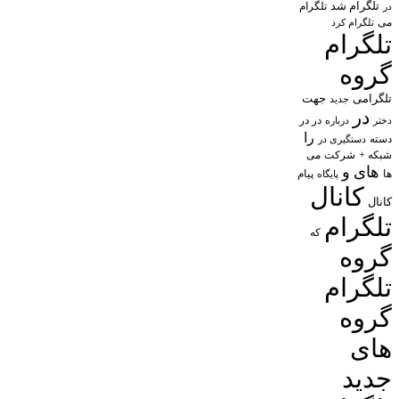
تلگرام شد
تلگرام
در
می
تلگرام کرد
تلگرام
گروه
تلگرامی
جهت
جدید
در
در در
درباره
دختر
را
دسته
دستگیری در
شبکه +
شرکت
می
های
و
پیام
ها
پایگاه
کانال
کانال
تلگرام
که
گروه
تلگرام
گروه
های
جدید