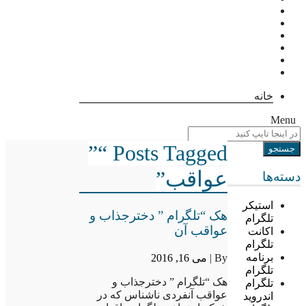
خانه
Menu
Posts Tagged “”
عواقب”
دسته‌ها
استیکر
هک “تلگرام ” دخترجذاب و
تلگرام
عواقب آن
اکانت
تلگرام
برنامه
By |
می 16, 2016
تلگرام
هک “تلگرام ” دخترجذاب و
تلگرام
عواقب آنفردی ناشناس که در
اندروید