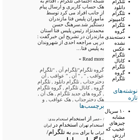
شبکه اجتماعی تلگرام ، اقدام به
تلگرام
هک حساب کاربری و ارسال پیام
دانلود
از جانب افراد می کرد توسط
تلگرام
مأموران پلیس فتا مازندران
کامپیوتر
دستگیر شد.سرهنگ حسن
تلگرام
محمدنژاد رئیس پلیس فتا استان
گروه
مازندران در تشریح این خبرگفت :
دسته‌بندی
در پی مراجعه احدی از شهروندان
نشده
به پلیس فتا…
عکس
تلگرام
Read more »
کانال
تلگرام
گروه تلگرام
“تلگرام آن
,
“تلگرام
گروه
عواقب
,
”
,
” آن
,
” عواقب
,
آن
تلگرام
دخترجذاب
,
تلگرام دانلود
,
تلگرام
گروه
,
کانال تلگرام
,
گروه تلگرام
نوشته‌های
,
گروه های جدید تلگرام
,
هک آن
,
تازه
هک دخترجذاب
,
هک عواقب
,
و
برچسب‌ها
۱۰ سریال
مشابه
از
استخدام
/
«عصر
استخدام بندی:
چیزهای
استخدام در
استخدام تهران
ایران
عجیب که
تلگرام/
به
با
برای
ایرانی
بندی
ارزش