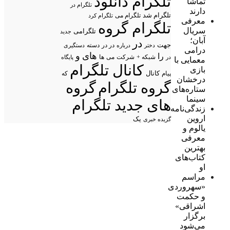
تلگرام دانلود
تماشا
تلگرام در
دارند
تلگرام شد
تلگرام می
تلگرام کرد
معرفی
تلگرام گروه
سریال
تلگرامی
جدید
آبان؛
در
جهت
در در
درباره
دسته
دستگیری
دختر
درامی
های
و
را
شبکه +
شرکت
می
در
ها
پایگاه
معمایی با
کانال تلگرام
بازی
پیام
کانال
که
درخشان
گروه تلگرام
گروه
ستاره‌های
سینما
های جدید تلگرام
زندگی‌نامه
اروین
یک
گزیده خبری
یالوم و
معرفی
بهترین
کتاب‌های
او
مراسم
«سهروردی
و حکمت
اشراقی»
برگزار
می‌شود