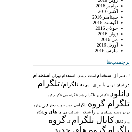
ژوئن 2019
نوامبر 2016
اکتبر 2016
سپتامبر 2016
آگوست 2016
جولای 2016
ژوئن 2016
می 2016
آوریل 2016
مارس 2016
برچسب‌ها
از
استخدام
استخدام
استخدام تهران
/
«عصر
استخدام بندی:
تلگرام
تلگرام/
به
در
با
برای
ایران
ایرانی
بندی
دانلود
تلگرام شد
تلگرام می
تلگرام در
تلگرام کرد
تلگرام گروه
در
تلگرامی
جهت
جدید
درباره
دختر
های
و
را
در در
شبکه +
شرکت
می
دسته
دستگیری در
ها
پایگاه
کانال تلگرام
گروه
پیام
کانال
که
تلگرام
گروه های جدید