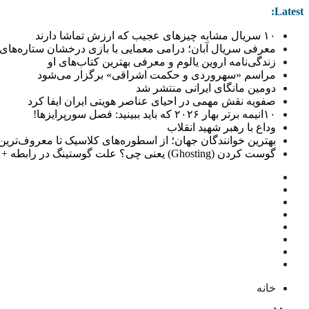
Latest:
۱۰ سریال مشابه چیزهای عجیب که ارزش تماشا دارند
معرفی سریال آبان؛ درامی معمایی با بازی درخشان ستاره‌های 
زندگی‌نامه اروین یالوم و معرفی بهترین کتاب‌های او
مراسم «سهروردی و حکمت اشراقی» برگزار می‌شود
دومین مانگای ایرانی منتشر شد
صفویه نقش مهمی در احیای عناصر هویتی ایران ایفا کرد
۱۰انیمه برتر بهار ۲۰۲۶ که باید ببینید: فصل سورپرایزها!
وداع با رهبر شهید انقلاب
بهترین خوانندگان جهان؛ از اسطوره‌های کلاسیک تا معروف‌ترین خو
گوست کردن (Ghosting) یعنی چی؟ علت گوستینگ در رابطه + راهکار
خانه