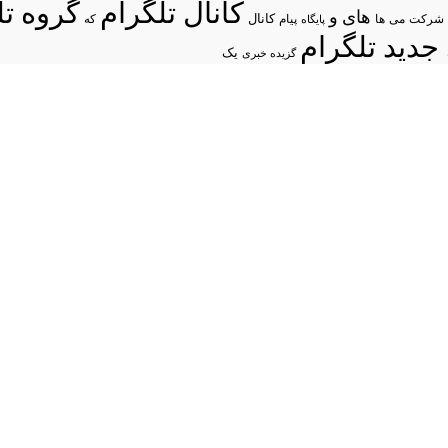
کانال تلگرام
گروه تل
های
و
شرکت
می
پیام
کانال
ها
پایگاه
که
جدید تلگرام
یک
گزیده خبری