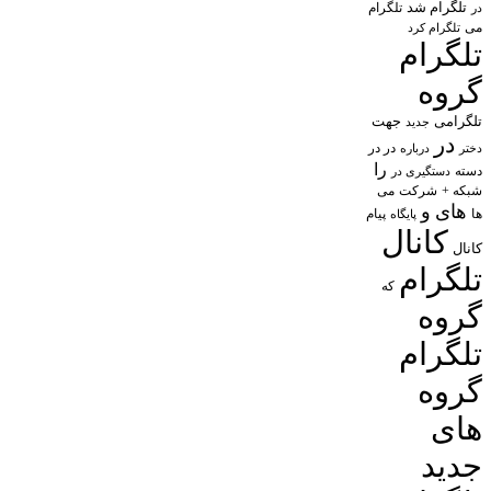
تلگرام شد
تلگرام
در
می
تلگرام کرد
تلگرام
گروه
تلگرامی
جهت
جدید
در
در در
درباره
دختر
را
دسته
دستگیری در
شبکه +
شرکت
می
های
و
پیام
ها
پایگاه
کانال
کانال
تلگرام
که
گروه
تلگرام
گروه
های
جدید