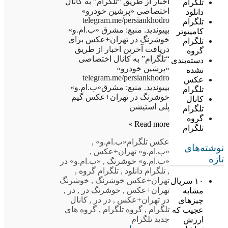
اخبار از طریق “تلگرام” به کانال
تلگرام
اختصاصی «پرشین خودرو»
دانلود
telegram.me/persiankhodro
تلگرام
بپیوندید. منبع: مشرق «ب.ام.و»
کامپیوتر
خوشرنگ در تهران+عکس برای
تلگرام
دریافت آخرین اخبار از طریق
گروه
“تلگرام” به کانال اختصاصی
دسته‌بندی
«پرشین خودرو»
نشده
telegram.me/persiankhodro
عکس
بپیوندید. منبع: مشرق«ب.ام.و»
تلگرام
خوشرنگ در تهران+عکس گیم
کانال
پلی استیشن
تلگرام
گروه
Read more »
تلگرام
عکس تلگرام
«ب.ام.و»
,
نوشته‌های
«ب.ام.و» تهران+عکس
,
تازه
«ب.ام.و» خوشرنگ
,
«ب.ام.و» در
,
تلگرام دانلود
,
تلگرام گروه
,
تهران+عکس خوشرنگ
,
خوشرنگ
۱۰ سریال
تهران+عکس
,
خوشرنگ در
,
در
,
مشابه
در تهران+عکس
,
در در
,
کانال
چیزهای
تلگرام
,
گروه تلگرام
,
گروه های
عجیب که
جدید تلگرام
ارزش