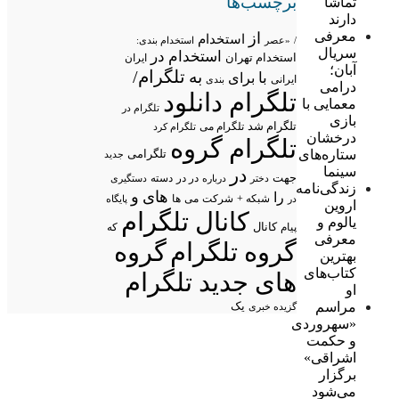
برچسب‌ها
تماشا
دارند
معرفی
از
استخدام
/
«عصر
استخدام بندی:
سریال
استخدام در
استخدام تهران
ایران
آبان؛
تلگرام/
به
با
برای
ایرانی
بندی
درامی
تلگرام دانلود
معمایی با
تلگرام در
بازی
تلگرام شد
تلگرام می
تلگرام کرد
درخشان
تلگرام گروه
ستاره‌های
تلگرامی
جدید
سینما
در
جهت
در در
درباره
دسته
دستگیری
دختر
زندگی‌نامه
های
و
را
شبکه +
شرکت
می
در
ها
پایگاه
اروین
کانال تلگرام
یالوم و
پیام
کانال
که
معرفی
گروه تلگرام
گروه
بهترین
کتاب‌های
های جدید تلگرام
او
مراسم
یک
گزیده خبری
«سهروردی
و حکمت
اشراقی»
برگزار
می‌شود