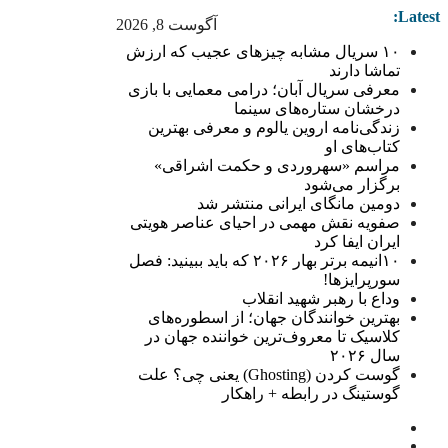
Latest:
آگوست 8, 2026
۱۰ سریال مشابه چیزهای عجیب که ارزش
تماشا دارند
معرفی سریال آبان؛ درامی معمایی با بازی
درخشان ستاره‌های سینما
زندگی‌نامه اروین یالوم و معرفی بهترین
کتاب‌های او
مراسم «سهروردی و حکمت اشراقی»
برگزار می‌شود
دومین مانگای ایرانی منتشر شد
صفویه نقش مهمی در احیای عناصر هویتی
ایران ایفا کرد
۱۰انیمه برتر بهار ۲۰۲۶ که باید ببینید: فصل
سورپرایزها!
وداع با رهبر شهید انقلاب
بهترین خوانندگان جهان؛ از اسطوره‌های
کلاسیک تا معروف‌ترین خواننده جهان در
سال ۲۰۲۶
گوست کردن (Ghosting) یعنی چی؟ علت
گوستینگ در رابطه + راهکار