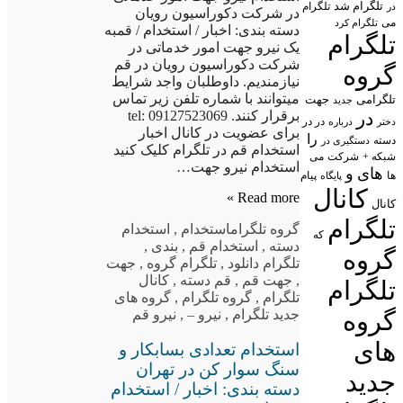
تلگرام شد
تلگرام
در
در شرکت دکوراسیون رویان
می
تلگرام کرد
دسته بندی: اخبار / استخدام / قمبه
تلگرام
یک نیرو جهت امور خدماتی در
شرکت دکوراسیون رویان در قم
گروه
نیازمندیم. داوطلبان واجد شرایط
میتوانند با شماره تلفن زیر تماس
تلگرامی
جهت
جدید
در
برقرار کنند. tel: 09127523069
در در
درباره
دختر
برای عضویت در کانال اخبار
را
دسته
دستگیری در
استخدام قم در تلگرام کلیک کنید
شبکه +
شرکت
می
استخدام نیرو جهت…
های
و
پیام
ها
پایگاه
کانال
Read more »
کانال
تلگرام
گروه تلگرام
استخدام
,
استخدام
که
دسته
,
استخدام قم
,
بندی
,
گروه
تلگرام دانلود
,
تلگرام گروه
,
جهت
,
جهت قم
,
قم دسته
,
کانال
تلگرام
تلگرام
,
گروه تلگرام
,
گروه های
گروه
جدید تلگرام
,
نیرو –
,
نیرو قم
های
استخدام تعدادی بسابکار و
سنگ سوار کن در تهران
جدید
دسته بندی: اخبار / استخدام