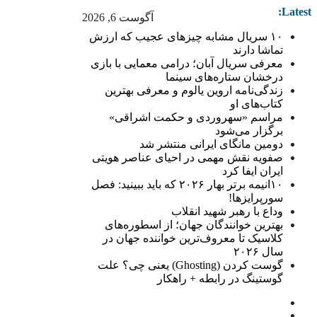
Latest:
آگوست 6, 2026
۱۰ سریال مشابه چیزهای عجیب که ارزش
تماشا دارند
معرفی سریال آبان؛ درامی معمایی با بازی
درخشان ستاره‌های سینما
زندگی‌نامه اروین یالوم و معرفی بهترین
کتاب‌های او
مراسم «سهروردی و حکمت اشراقی»
برگزار می‌شود
دومین مانگای ایرانی منتشر شد
صفویه نقش مهمی در احیای عناصر هویتی
ایران ایفا کرد
۱۰انیمه برتر بهار ۲۰۲۶ که باید ببینید: فصل
سورپرایزها!
وداع با رهبر شهید انقلاب
بهترین خوانندگان جهان؛ از اسطوره‌های
کلاسیک تا معروف‌ترین خواننده جهان در
سال ۲۰۲۶
گوست کردن (Ghosting) یعنی چی؟ علت
گوستینگ در رابطه + راهکار