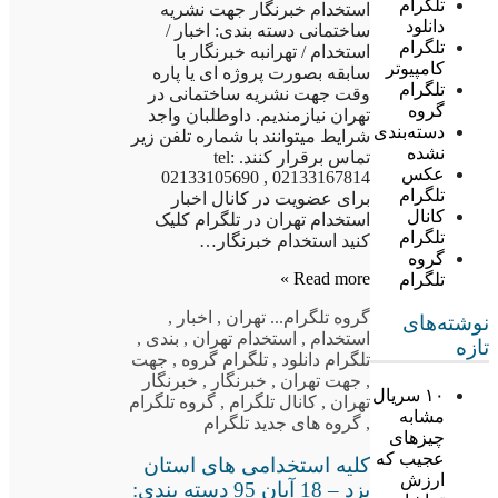
تلگرام
استخدام خبرنگار جهت نشریه
دانلود
ساختمانی دسته بندی: اخبار /
تلگرام
استخدام / تهرانبه خبرنگار با
کامپیوتر
سابقه بصورت پروژه ای یا پاره
تلگرام
وقت جهت نشریه ساختمانی در
گروه
تهران نیازمندیم. داوطلبان واجد
دسته‌بندی
شرایط میتوانند با شماره تلفن زیر
نشده
تماس برقرار کنند. tel:
عکس
02133105690 , 02133167814
تلگرام
برای عضویت در کانال اخبار
کانال
استخدام تهران در تلگرام کلیک
تلگرام
کنید استخدام خبرنگار…
گروه
Read more »
تلگرام
گروه تلگرام
... تهران
,
اخبار
,
نوشته‌های
استخدام
,
استخدام تهران
,
بندی
,
تازه
تلگرام دانلود
,
تلگرام گروه
,
جهت
,
جهت تهران
,
خبرنگار
,
خبرنگار
۱۰ سریال
تهران
,
کانال تلگرام
,
گروه تلگرام
مشابه
,
گروه های جدید تلگرام
چیزهای
عجیب که
کلیه استخدامی های استان
ارزش
یزد – 18 آبان 95 دسته بندی: