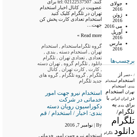
کنند. tel: 02122537507 برای
جولای
عضویت در کانال اخبار استخدام
2016
تهران در تلگرام کلیک کنید
ژوئن
استخدام تعدادی کارت پخش کن
2016
جهت…
می 2016
آوریل
Read more »
2016
مارس
گروه تلگرام
استخدام
,
استخدام
2016
تهران
,
استخدام دسته
,
بندی
,
تعدادی
,
تعدادی تهران
,
تلگرام
برچسب‌ها
دانلود
,
تلگرام گروه
,
تهران دسته
,
کارت
,
کارت تهران
,
کانال
از
تلگرام
,
گروه تلگرام
,
گروه های
/
«عصر
استخدام
جدید تلگرام
استخدام
استخدام
بندی:
استخدام
استخدام نیرو جهت امور
تهران
در
با
خدماتی در شرکت
ایران
ایرانی
به
برای
دکوراسیون رویان دسته
بندی
تلگرام/
بندی: اخبار / استخدام / قم
تلگرام
By |
نوامبر 7, 2016
دانلود
تلگرام
استخدام نیرو جهت امور خدماتی