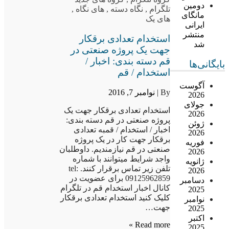
دومین
تلگرام
,
نگاه دسته
,
های نگاه
,
مانگای
های یک
ایرانی
منتشر
استخدام تعدادی برقکار
شد
جهت یک پروژه صنعتی در
قم دسته بندی: اخبار /
بایگانی‌ها
استخدام / قم
آگوست
By |
نوامبر 7, 2016
2026
جولای
استخدام تعدادی برقکار جهت یک
2026
پروژه صنعتی در قم دسته بندی:
ژوئن
اخبار / استخدام / قمبه تعدادی
2026
برقکار جهت کار در یک پروژه
فوریه
صنعتی در قم نیازمندیم. داوطلبان
2026
واجد شرایط میتوانند با شماره
ژانویه
تلفن زیر تماس برقرار کنند. tel:
2026
09125962859 برای عضویت در
دسامبر
کانال اخبار استخدام قم در تلگرام
2025
کلیک کنید استخدام تعدادی برقکار
نوامبر
جهت…
2025
اکتبر
Read more »
2025