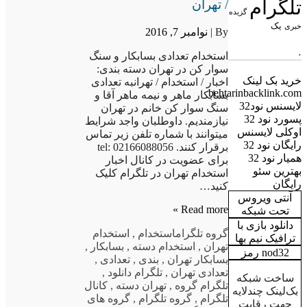
تلگرام
/ تهران
گزیده
یک
خبری
By |
نوامبر 7, 2016
.
استخدام تعدادی بسابکار و سنگ
سوار کن در تهران دسته بندی:
خرید بک لینک
اخبار / استخدام / تهرانبه تعدادی
behtarinbacklink.com
بسابکار ماهر و نیمه ماهر آقا و
لایسنس نود32
سنگ سوار کن خانم در تهران
پسورد نود 32
نیازمندیم. داوطلبان واجد شرایط
اوکلی لایسنس
میتوانند با شماره تلفن زیر تماس
رایگان نود 32
برقرار کنند. tel: 02166088056
همیار نود 32
برای عضویت در کانال اخبار
بهترین سئو
استخدام تهران در تلگرام کلیک
رایگان
کنید…
آنتی ویروس
Read more »
تحت شبکه
دانلود بازی با
گروه تلگرام
استخدام
,
استخدام
ترافیک نیم بها
تهران
,
استخدام دسته
,
بسابکار
,
nod32 رمز
بسابکار تهران
,
بندی
,
تعدادی
,
تعدادی تهران
,
تلگرام دانلود
,
ساخت شبکه
تلگرام گروه
,
تهران دسته
,
کانال
بک‌لینک چندلایه
تلگرام
,
گروه تلگرام
,
گروه های
جهت رقابت