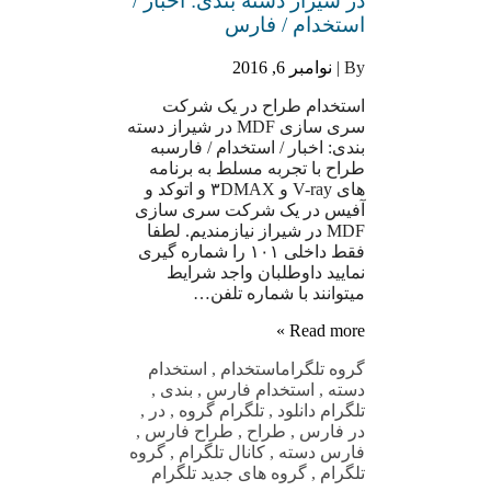
در شیراز دسته بندی: اخبار /
استخدام / فارس
By |
نوامبر 6, 2016
استخدام طراح در یک شرکت
سری سازی MDF در شیراز دسته
بندی: اخبار / استخدام / فارسبه
طراح با تجربه مسلط به برنامه
های V-ray و ۳DMAX و اتوکد و
آفیس در یک شرکت سری سازی
MDF در شیراز نیازمندیم. لطفا
فقط داخلی ۱۰۱ را شماره گیری
نمایید داوطلبان واجد شرایط
میتوانند با شماره تلفن…
Read more »
گروه تلگرام
استخدام
,
استخدام
دسته
,
استخدام فارس
,
بندی
,
تلگرام دانلود
,
تلگرام گروه
,
در
,
در فارس
,
طراح
,
طراح فارس
,
فارس دسته
,
کانال تلگرام
,
گروه
تلگرام
,
گروه های جدید تلگرام