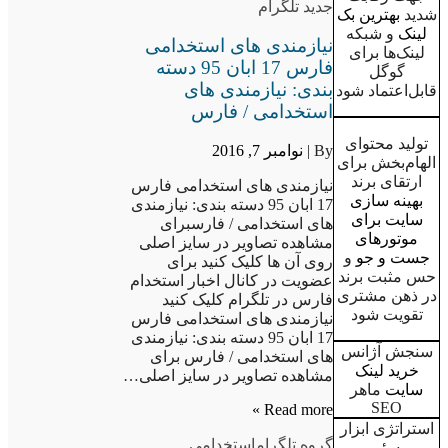
جدید تلگرام
شدید
بهترین بک
لینک
و شبکه
نیازمندی های استخدامی
لینک‌ها برای
فارس 17 ابان 95 دسته
گوگل
بندی: نیازمندی های
قابل‌اعتماد شود
استخدامی / فارس
تولید محتوای
By |
نوامبر 7, 2016
الهام‌بخش برای
ارتقای برند
نیازمندی های استخدامی فارس
بهینه سازی
17 ابان 95 دسته بندی: نیازمندی
سایت برای
های استخدامی / فارسبرای
موتورهای
مشاهده تصاویر در سایز اصلی
جست و جو
و
روی آن ها کلیک کنید برای
حس مثبت برند
عضویت در کانال اخبار استخدام
در ذهن مشتری
فارس در تلگرام کلیک کنید
تقویت شود
نیازمندی های استخدامی فارس
17 ابان 95 دسته بندی: نیازمندی
سنجش آژانس
های استخدامی / فارس برای
خرید لینک
مشاهده تصاویر در سایز اصلی…
سایت
ماهر
SEO
Read more »
استراتژی ابزار
گروه تلگرام
استخدامی
,
سئو