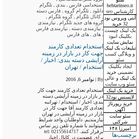
استخدامی فارس
,
بندی
,
تلگرام
behtarinseo.ir
دانلود
,
تلگرام گروه
,
فارس دسته
کارشناس seo
,
کانال تلگرام
,
گروه تلگرام
,
آنتی ویروس نود
گروه های جدید تلگرام
,
نیازمندی
32 خرید
,
نیازمندی دسته
,
نیازمندی فارس
بک لینک چیست
,
های
,
های فارس
بکلینک انبود
نمایش سایت
استخدام تعدادی کارمند
تبلیغات بک لینک
جهت کار در بازار در زمینه
و وبلاگی کسب
آرایشی دسته بندی: اخبار /
سئو
استخدام / تهران
ایجاد بکلینک
تضمینی
خرید
بک لینک
و عالی
By |
نوامبر 6, 2016
سئو وب سایت
استخدام تعدادی کارمند جهت کار
خرید بک لینک
در بازار در زمینه آرایشی دسته
لایسنس نود32
بندی: اخبار / استخدام / تهرانبه
خرید رپورتاژ
تعدادی کارمند آقا جهت کار در
آگهی
بازار در زمینه آرایشی در تهران
سئو سایت
نیازمندیم. داوطلبان واجد شرایط
شرکتی
میتوانند با شماره تلفن زیر تماس
امیرزا ۶۴۸
برقرار کنند. tel: 02155614717
برچسب‌ها
برای عضویت در کانال اخبار