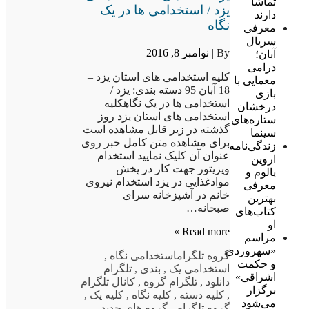
تماشا
یزد / استخدامی ها در یک
دارند
نگاه
معرفی
سریال
By |
نوامبر 8, 2016
آبان؛
درامی
کلیه استخدامی های استان یزد –
معمایی با
18 آبان 95 دسته بندی: یزد /
بازی
استخدامی ها در یک نگاهکلیه
درخشان
استخدامی های استان یزد روز
ستاره‌های
گذشته در زیر قابل مشاهده است
سینما
برای مشاهده متن کامل خبر روی
زندگی‌نامه
عنوان آن کلیک نمایید استخدام
اروین
ویزیتور جهت کار در پخش
یالوم و
موادغذایی در یزد استخدام نیروی
معرفی
خانم در آشپزخانه سرای
بهترین
صبحانه…
کتاب‌های
او
Read more »
مراسم
«سهروردی
گروه تلگرام
استخدامی نگاه
,
و حکمت
استخدامی یک
,
بندی
,
تلگرام
اشراقی»
دانلود
,
تلگرام گروه
,
کانال تلگرام
برگزار
,
کلیه دسته
,
کلیه نگاه
,
کلیه یک
,
می‌شود
گروه تلگرام
,
گروه های جدید