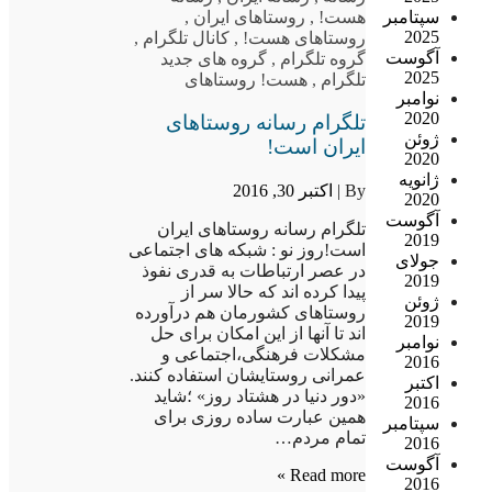
سپتامبر
هست!
,
روستاهای ایران
,
2025
روستاهای هست!
,
کانال تلگرام
,
آگوست
گروه تلگرام
,
گروه های جدید
2025
تلگرام
,
هست! روستاهای
نوامبر
2020
تلگرام رسانه روستاهای
ژوئن
ایران است!
2020
ژانویه
By |
اکتبر 30, 2016
2020
آگوست
تلگرام رسانه روستاهای ایران
2019
است!روز نو : شبکه های اجتماعی
جولای
در عصر ارتباطات به قدری نفوذ
2019
پیدا کرده اند که حالا سر از
ژوئن
روستاهای کشورمان هم درآورده
2019
اند تا آنها از این امکان برای حل
نوامبر
مشکلات فرهنگی،اجتماعی و
2016
عمرانی روستایشان استفاده کنند.
اکتبر
«دور دنیا در هشتاد روز» ؛شاید
2016
همین عبارت ساده روزی برای
سپتامبر
تمام مردم…
2016
آگوست
Read more »
2016