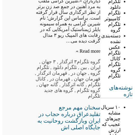
دیارباران »،شیرین گرامی ملقب
تلگرام
به مرد آهنین در جمع صد زن برتر
دانلود
از نظر اثرگذاری سال قرار گرفته
تلگرام
است. براساس این گزارش؛ نام
کامپیوتر
شیرین گرامی به همراه سیمونه
تلگرام
بایلز ژیمناستیک آمریکایی که در
گروه
رقابت های المپیک ریو ۳ مدال
دسته‌بندی
گرفت دیده می…
نشده
عکس
Read more »
تلگرام
کانال
گروه تلگرام
۳ اثرگذار
,
۳ جهان
,
تلگرام
ایران
,
بین
,
تلگرام دانلود
,
تلگرام
گروه
گروه
,
جهان در
,
قهرمان اثرگذار
,
تلگرام
قهرمان جهان
,
قهرمان در
,
کانال
تلگرام
,
گانه اثرگذار
,
گانه جهان
,
نوشته‌های
گروه تلگرام
,
گروه های جدید
تازه
تلگرام
سخنان مهم مرجع
۱۰ سریال
مشابه
تقلیدعراق درباره حجاب در
چیزهای
ایران وبازگشت روحانیت به
عجیب که
جایگاه اصلی اش
ارزش