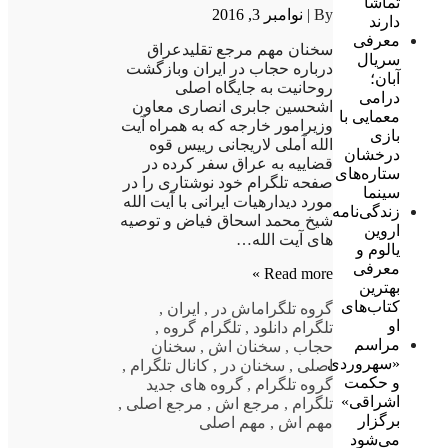
تماشا
By |
نوامبر 3, 2016
دارند
معرفی
سخنان مهم مرجع تقلیدعراق
سریال
درباره حجاب در ایران وبازگشت
آبان؛
روحانیت به جایگاه اصلی
درامی
اشحسین جابری انصاری معاون
معمایی با
وزیرامور خارجه که به همراه آیت
بازی
الله آملی لاریجانی رییس قوه
درخشان
قضاییه به عراق سفر کرده در
ستاره‌های
صفحه تلگرام خود نوشتاری را در
سینما
مورد دیدارهیات ایرانی با آیت الله
زندگی‌نامه
شیخ محمد اسحاق فیاض و توصیه
اروین
های آیت الله…
یالوم و
معرفی
Read more »
بهترین
کتاب‌های
گروه تلگرام
اش در
,
ایران
,
او
تلگرام دانلود
,
تلگرام گروه
,
مراسم
حجاب
,
سخنان اش
,
سخنان
«سهروردی
اصلی
,
سخنان در
,
کانال تلگرام
,
و حکمت
گروه تلگرام
,
گروه های جدید
اشراقی»
تلگرام
,
مرجع اش
,
مرجع اصلی
,
برگزار
مهم اش
,
مهم اصلی
می‌شود