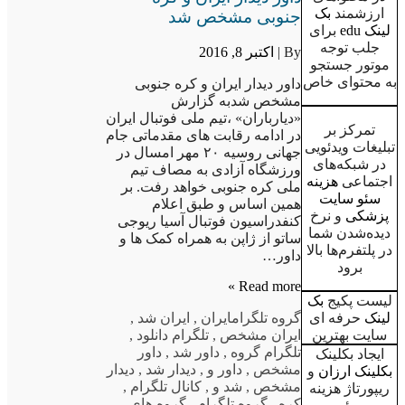
ارزشمند
بک
جنوبی مشخص شد
لینک edu
برای
جلب توجه
By |
اکتبر 8, 2016
موتور جستجو
به محتوای خاص
داور دیدار ایران و کره جنوبی
مشخص شدبه گزارش
«دیارباران» ،تیم ملی فوتبال ایران
تمرکز بر
در ادامه رقابت های مقدماتی جام
تبلیغات ویدئویی
جهانی روسیه ۲۰ مهر امسال در
در شبکه‌های
ورزشگاه آزادی به مصاف تیم
اجتماعی
هزینه
ملی کره جنوبی خواهد رفت. بر
سئو سایت
همین اساس و طبق اعلام
پزشکی
و نرخ
کنفدراسیون فوتبال آسیا ریوجی
دیده‌شدن شما
ساتو از ژاپن به همراه کمک ها و
در پلتفرم‌ها بالا
داور…
برود
Read more »
لیست پکیج
بک
لینک
حرفه ای
گروه تلگرام
ایران
,
ایران شد
,
سایت بهترین
ایران مشخص
,
تلگرام دانلود
,
تلگرام گروه
,
داور شد
,
داور
ایجاد بکلینک
مشخص
,
داور و
,
دیدار شد
,
دیدار
بکلینک ارزان
و
مشخص
,
شد و
,
کانال تلگرام
,
ریپورتاژ هزینه
کره
,
گروه تلگرام
,
گروه های