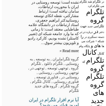
تلگرام شد
تلگرام
در
نشده است/ توسعه روستایی در
می
تلگرام کرد
ایران با محوریت ارتباطات،
تلگرام
سامان نیافته است/ ارتباط
مشارکتی، نقطه اتکای توسعه
گروه
روستاییدکتر ابراهیم جعفری،
استاد ارتباطات در دانشگاه علامه
تلگرامی
جهت
جدید
طباطبایی معتقد است: تا زمانی
در
در در
درباره
دختر
که ما وارد جامعه شبکه ای (تعبیر
را
دسته
دستگیری در
کاستلز) نشده بودیم، کارکرد رادیو
شبکه +
شرکت
می
و تلویزیون بیشتر سوق…
های
و
پیام
ها
پایگاه
کانال
Read more »
کانال
تلگرام
گروه تلگرام
ایران
,
به توسعه
,
به
که
روستایی
,
تلگرام دانلود
,
تلگرام
گروه
گروه
,
توجهی توسعه
,
توجهی در
,
توجهی روستایی
,
روستایی
,
تلگرام
روستایی در
,
فناوری توسعه
,
فناوری روستایی
,
کانال تلگرام
,
گروه
گروه تلگرام
,
گروه های جدید
تلگرام
های
جدید
آیا نرم افزار تلگرام در ایران
امروز فیلتر می شود؟