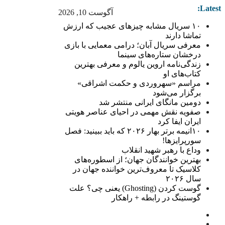
Latest:
آگوست 10, 2026
۱۰ سریال مشابه چیزهای عجیب که ارزش
تماشا دارند
معرفی سریال آبان؛ درامی معمایی با بازی
درخشان ستاره‌های سینما
زندگی‌نامه اروین یالوم و معرفی بهترین
کتاب‌های او
مراسم «سهروردی و حکمت اشراقی»
برگزار می‌شود
دومین مانگای ایرانی منتشر شد
صفویه نقش مهمی در احیای عناصر هویتی
ایران ایفا کرد
۱۰انیمه برتر بهار ۲۰۲۶ که باید ببینید: فصل
سورپرایزها!
وداع با رهبر شهید انقلاب
بهترین خوانندگان جهان؛ از اسطوره‌های
کلاسیک تا معروف‌ترین خواننده جهان در
سال ۲۰۲۶
گوست کردن (Ghosting) یعنی چی؟ علت
گوستینگ در رابطه + راهکار