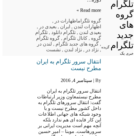
تلگرام
Read more »
گروه
گروه تلگرام
اظهارات در
,
های
اظهارات لندن
,
ایران
,
بعیدی در
,
بعیدی لندن
,
تلگرام دانلود
,
تلگرام
جدید
گروه
,
کانال تلگرام
,
گروه تلگرام
تلگرام
,
گروه های جدید تلگرام
,
لندن در
گزیده
,
نژاد در
,
نژاد لندن
,
نشست
یک
خبری
انتقال سرور تلگرام به ایران
مطرح نیست
By |
سپتامبر 4, 2016
انتقال سرور تلگرام به ایران
مطرح نیستمعاون وزیر ارتباطات
گفت: انتقال سرورهای تلگرام به
داخل کشور مطرح نیست و با
وجود شبکه های جهانی اطلاعات
این کار فایده ای هم ندارد بلکه
آنچه مهم است مدیریت ایرانی بر
سرورهاست. موبنا – امیر حسین