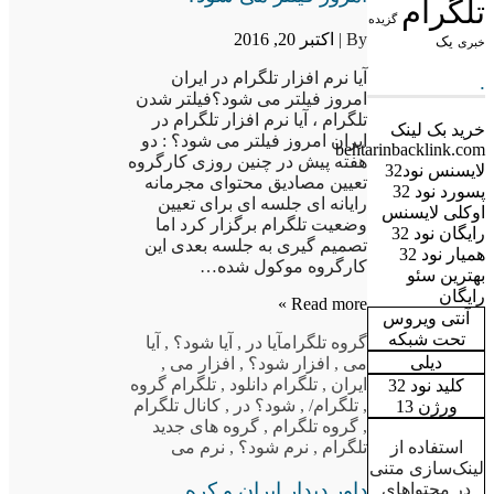
تلگرام
گزیده
By |
اکتبر 20, 2016
یک
خبری
آیا نرم افزار تلگرام در ایران
.
امروز فیلتر می شود؟فیلتر شدن
تلگرام ، آیا نرم افزار تلگرام در
خرید بک لینک
ایران امروز فیلتر می شود؟ : دو
behtarinbacklink.com
هفته پیش در چنین روزی کارگروه
لایسنس نود32
تعیین مصادیق محتوای مجرمانه
پسورد نود 32
رایانه ای جلسه ای برای تعیین
اوکلی لایسنس
وضعیت تلگرام برگزار کرد اما
رایگان نود 32
تصمیم گیری به جلسه بعدی این
همیار نود 32
کارگروه موکول شده…
بهترین سئو
رایگان
Read more »
آنتی ویروس
تحت شبکه
گروه تلگرام
آیا در
,
آیا شود؟
,
آیا
دیلی
می
,
افزار شود؟
,
افزار می
,
ایران
,
تلگرام دانلود
,
تلگرام گروه
کلید نود 32
,
تلگرام/
,
شود؟ در
,
کانال تلگرام
ورژن 13
,
گروه تلگرام
,
گروه های جدید
تلگرام
,
نرم شود؟
,
نرم می
استفاده از
لینک‌سازی متنی
داور دیدار ایران و کره
در محتواهای