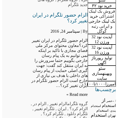
سئو
جدید تلگرام
خرید نود ۳۲
فروش بک لینک
الزام حضور تلگرام در ایران
اشتراکی
خرید
تغییر کرد؟
بک لینک خارجی
و ایرانی رتبه
By |
سپتامبر 24, 2016
گوگل
آپدیت نود 32
الزام حضور تلگرام در ایران تغییر
ورژن 12
کرد؟معاون محتوای مرکز ملی
آپدیت نود 32
فضای مجازی با تاکید بر اینکه
ورژن 16
نمی توانیم به یک پیام رسان
تولید رپورتاژ
خارجی بگوییم حتما سرورش را
آگهی
به ایران منتقل کند گفت: جهت
سئو
گیری اصلی حمایت از پیام رسان
وبهینهسازی
های داخلی با هدف بی نیازی از
سایت
خارج است الزام حضور تلگرام در
امیرزا۱۰۰۰تا۱۱۰۰
ایران تغییر کرد؟…
برچسب‌ها
Read more »
از
/
«عصر
گروه تلگرام
الزام تغییر
,
الزام در
,
استخدام
استخدام
الزام کرد؟
,
ایران
,
تلگرام تغییر
,
استخدام
بندی:
تلگرام دانلود
,
تلگرام کرد؟
,
استخدام
تهران