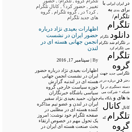
تلگرام گروه
,
تلگرام/
,
حضور
در
با
ایران
ایرانی
تغییر
,
حضور کرد؟
,
کانال تلگرام
به
برای
بندی
,
کرد؟ در
,
گروه تلگرام
,
گروه
تلگرام/
های جدید تلگرام
تلگرام
اظهارات بعیدی نژاد درباره
دانلود
حضور ایران در نشست
تلگرام
انجمن جهانی هسته ای در
تلگرام شد
تلگرام
در
لندن
می
تلگرام کرد
تلگرام
By |
سپتامبر 17, 2016
گروه
اظهارات بعیدی نژاد درباره حضور
تلگرامی
جهت
جدید
ایران در نشست انجمن جهانی
در
در در
درباره
دختر
هسته ای در لندنبه گزارش
را
حوزه سیاست خارجی گروه
دسته
دستگیری در
شبکه +
شرکت
می
سیاسی باشگاه خبرنگاران
های
و
جوان، حمید بعیدی نژاد سفیر
پیام
ها
پایگاه
کانال
ایران در لندن و عضو تیم مذاکره
کانال
کننده هسته ای در مطلبی در
تلگرام
صفحه تلگرام خود نوشت: امروز
که
یک تحول مهم در خصوص ارتقاء
گروه
بحث صنعت هسته ای ایران در
دوره…