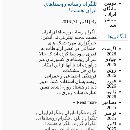
دومین
تلگرام رسانه روستاهای
مانگای
ایران هست!
ایرانی
منتشر
By |
اکتبر 31, 2016
شد
تلگرام رسانه روستاهای ایران
بایگانی‌ها
هست!مجله اینترنتی ندا آنلاین:
خبرگزاری مهر: شبکه های
اجتماعی در عصر ارتباطات به
آگوست
2026
قدری نفوذ پیدا کرده اند که حالا
جولای
سر از روستاهای کشورمان هم
2026
درآورده اند تا آنها از این امکان
ژوئن
برای حل مشکلات
2026
فرهنگی،اجتماعی و عمرانی
فوریه
روستایشان استفاده کنند. «دور
2026
دنیا در هشتاد روز» ؛شاید همین
ژانویه
عبارت ساده روزی…
2026
دسامبر
Read more »
2025
گروه تلگرام
ایران
,
تلگرام ایران
,
نوامبر
تلگرام دانلود
,
تلگرام روستاهای
,
2025
تلگرام گروه
,
تلگرام هست!
,
اکتبر
2025
رسانه
,
رسانه ایران
,
رسانه