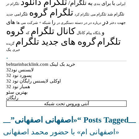
تلگرام دانلود
تلگرام/
به
با
برای
ایرانی
بندی
تلگرام در
تلگرام گروه
تلگرام شد
تلگرامی
تلگرام می
تلگرام کرد
جدید
در
های
را
جهت
در در
شبکه +
شرکت
می
درباره
دسته
دستگیری در
ها
دختر
کانال تلگرام
گروه
و
پیام
کانال
پایگاه
که
تلگرام
گروه های جدید تلگرام
گزیده
یک
خبری
.
خرید بک لینک behtarinbacklink.com
لایسنس نود32
پسورد نود 32
اوکلی لایسنس رایگان نود 32
همیار نود 32
بهترین سئو
رایگان
آنتی ویروس تحت شبکه
Posts Tagged “«اصفهانی اصفهانی”
«اصفهانی ام» با حضور محمد اصفهانی