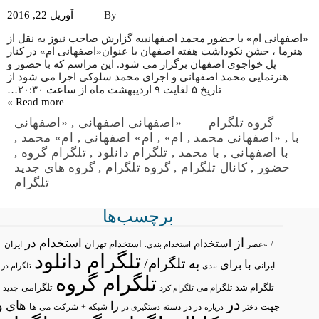
By |
آوریل 22, 2016
«اصفهانی ام» با حضور محمد اصفهانیبه گزارش صاحب نیوز به نقل از
هنرما ، جشن نکوداشت هفته اصفهان با عنوان«اصفهانی ام» در کنار
پل خواجوی اصفهان برگزار می شود. این مراسم که با حضور و
هنرنمایی محمد اصفهانی و اجرای محمد سلوکی اجرا می شود از
تاریخ ۵ لغایت ۹ اردیبهشت ماه از ساعت ۲۰:۳۰…
Read more »
گروه تلگرام
«اصفهانی اصفهانی
,
«اصفهانی
با
,
«اصفهانی محمد
,
ام»
,
ام» اصفهانی
,
ام» محمد
,
با اصفهانی
,
با محمد
,
تلگرام دانلود
,
تلگرام گروه
,
حضور
,
کانال تلگرام
,
گروه تلگرام
,
گروه های جدید
تلگرام
برچسب‌ها
از
استخدام در
استخدام
استخدام تهران
ایران
/
«عصر
استخدام بندی:
تلگرام دانلود
تلگرام/
به
با
برای
ایرانی
بندی
تلگرام در
تلگرام گروه
تلگرام شد
تلگرامی
تلگرام می
تلگرام کرد
جدید
در
های
و
را
جهت
در در
شبکه +
شرکت
می
درباره
دسته
دستگیری در
ها
دختر