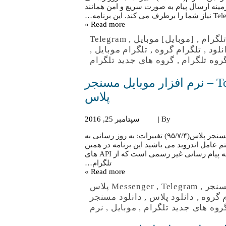
ه ای کاربردی در زمینه ارسال پیام به صورت سریع و امن همانند
Read more »
تلگرام
,
[موبایل] موبایل
,
Telegram
نلود
,
تلگرام گروه
,
تلگرام موبایل
,
روه تلگرام
,
گروه های جدید تلگرام
[موبایل] دانلود Telegram Plus Messenger – نرم افزار موبایل مسنجر
پلاس
By |
سپتامبر 25, 2016
[موبایل] دانلود Telegram Plus Messenger – نرم افزار موبایل مسنجر پلاس(۹۵/۷/۴) تغییرات: به روز رسانی به
ی سیستم عامل اندروید می باشید این برنامه در همین
سبک برای سیستم عامل اندروید منتشر شده است. این برنامه پیام رسانی غیر رسمی است که از API های
تلگرام…
Read more »
سنجر
,
Telegram پلاس
,
Messenger
 گروه
,
دانلود پلاس
,
دانلود مسنجر
روه های جدید تلگرام
,
موبایل
,
نرم