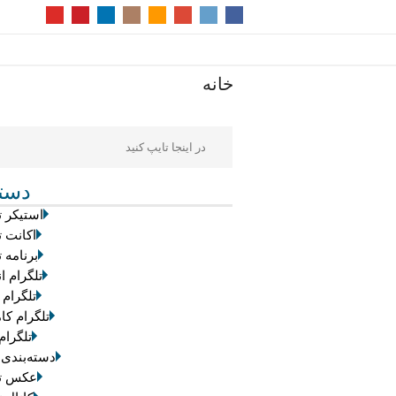
خانه
دسته
استیکر ت
اکانت ت
برنامه ت
تلگرام ان
تلگرام 
تلگرام کام
تلگرام
دسته‌بندی
عکس تل