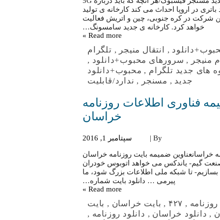
انتقال سرورهای تلگرام به داخل کشور فایده ای ندارد/قابلیت جدید مسنجر فیسبوک/هر آنچه که باید درباره 5G
باتری در اروپا احداث می کند کارخانه ی تولید
این شرکت در کره جنوبی، چین و اتریش فعالیت
خواهد کرد. کارخانه ی جدید سامسونگ…
Read more »
حبوب+دانلود
,
انتقال منیجر
,
تلگرام
م منیجر
,
سرورهای محبوب+دانلود
,
ه های جدید تلگرام
,
محبوب+دانلود
جدید
,
مسنجر
,
ندارد/قابلیت
ود بایت شماره ۴۲۷ – ضمیمه فناوری اطلاعات روزنامه
خراسان
By |
سپتامبر 1, 2016
ی اطلاعات روزنامه خراسانعناوین ضمیمه بایت روزنامه خراسان
بوب صنعت گیم- یاندکس می خواهد اتوبوس خودران
بسازیم- تا شبکه ملی اطلاعات بزرگ شود، ما
پیرمی … دانلود بایت شماره…
Read more »
روزنامه
,
۴۲۷
,
بایت خراسان
,
بایت
ن
,
دانلود خراسان
,
دانلود روزنامه
,