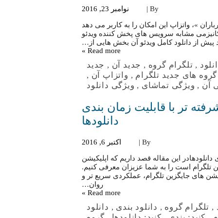
By |
نوامبر 23, 2016
باران »، واتزاپ این امکان را به کاربر می دهد
ز مکانیزمی مشابه سرویس های پخش کننده ویدئو
د پیش از دانلود کامل ویدئو آن بخش هایی از…
Read more »
نلود
,
تلگرام گروه
,
جدید آن
,
جدید
گروه های جدید تلگرام
,
واتزاپ آن
,
 آن
,
ویژگی تماشای
,
ویژگی دانلود
شرفته تر با قابلیت زمان بندی
دانلودها
By |
اکتبر 6, 2016
ی دانلودهادر این مقاله قصد داریم که اپلیکیشن
 تلگرام است را به شما عزیزان معرفی کنیم.
یکیشن های جایگزین تلگرام، عملکردی سریع تر و
روان…
Read more »
,
تلگرام گروه
,
دانلود بندی
,
دانلود
م
,
کنید: بندی
,
کنید: دانلودها
,
گروه