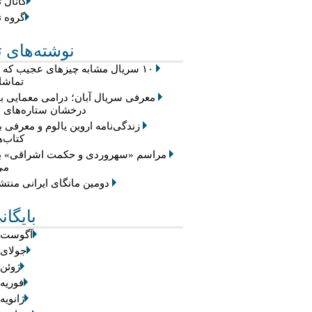
کانال ت
گروه ت
نوشته‌های ت
۱۰ سریال مشابه چیزهای عجیب که
تماشا 
معرفی سریال آبان؛ درامی معمایی با
درخشان ستاره‌های س
زندگی‌نامه اروین یالوم و معرفی ب
کتاب‌ه
مراسم «سهروردی و حکمت اشراقی» بر
می
دومین مانگای ایرانی منت
بایگان
آگوست 2026
جولای 2026
ژوئن 2026
فوریه 2026
ژانویه 026