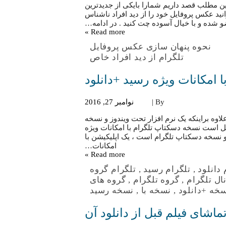
ن مطلب قصد داریم شمارا بایکی از جدیدترین
وانید عکس پروفایل خود را از دید افراد ناشناس
 شده و با خیال آسوده چت کنید . در ادامه…
Read more »
نحوه پنهان سازی عکس پروفایل
تلگرام از دید افراد خاص
 امکانات ویژه رسید +دانلود
By |
نوامبر 27, 2016
لاوه براینکه یک نرم افزار تحت ویندوز و نسخه
یل است نسخه دسکتاپ تلگرام با امکانات ویژه
ز و نسخه دسکتاپ تلگرام است ، یک اپلیکیشن با
امکانات…
Read more »
 دانلود
,
تلگرام رسید
,
تلگرام گروه
ال تلگرام
,
گروه تلگرام
,
گروه های
خه +دانلود
,
نسخه با
,
نسخه رسید
ماشای فیلم قبل از دانلود آن