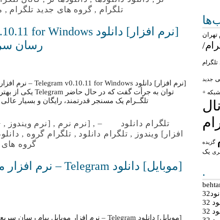
تلگرام
,
گروه های جدید تلگرام
,
م
ها
تهران
رسان سریع
رام/
تلگرام
ی
جدید
[نرم افزار] دانلود ws
توان به جرأت گفت که 
بکه +
تلگــرام یک مسنجر قدرتمند، رایگان و بسیار عالی
ال
ام
تلگرام دانلود
–
,
[نرم نرم
,
[نرم ویندوز
,
+
افزار] ویندوز
,
تلگرام دانلود
,
تلگرام گروه
,
دانلود
گزیده
گروه های 
یک
ری
[موبایل] دانلود egram
.
د32
 32
 32