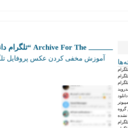
Archive For The “تلگرام دانلود” Category
آموزش مخفی کردن عکس پروفایل تلگرا
‌ها
لگرام
لگرام
لگرام
دروید
دانلود
پیوتر
 گروه
 نشده
گرام