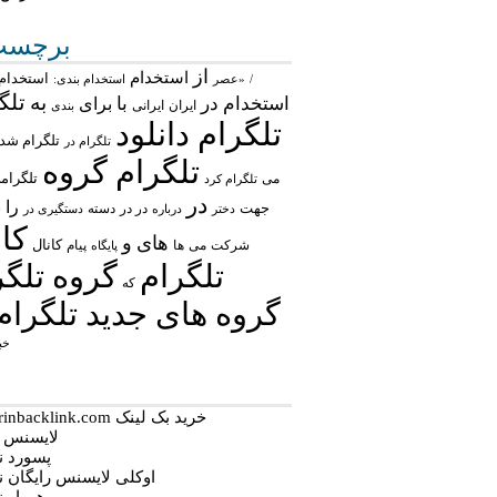
برچسب‌
از
استخدام
استخدام 
/
«عصر
استخدام بندی:
تلگ
به
استخدام در
با
برای
ایران
ایرانی
بندی
تلگرام دانلود
تلگرام شد
تلگرام در
تلگرام گروه
تلگرام
می
تلگرام کرد
در
را
جهت
در در
ش
درباره
دسته
دستگیری در
دختر
کان
های
و
شرکت
می
پیام
کانال
ها
پایگاه
تلگرام
گروه تلگر
که
گروه های جدید تلگرام
خب
خرید بک لینک behtarinbacklink.com
لایسنس نو
پسورد نود
اوکلی لایسنس رایگان نود