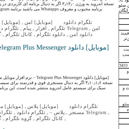
 32
نسخه اندروید به ورژن ۳٫۱۳٫۰ اگر به دنبال برنام
ن سئو
برنامه محبوب و معروف Whatapps می باشید برنامه Telegram نیاز شما را برطرف می کند. این برنامه…
ایگان
تلگرام دانلود
[موبایل] امن
,
[موبایل] 
امن
,
Telegram تلگرام
,
افزار
,
پیام
,
تلگرام دا
مند
دانلود امن
,
دانلود تلگرام
,
کانال تلگرام
,
گ
تر
بت
سب
S
نسخه ۳٫۱۰٫۱٫۶ اگر به دنبال مسنجری قوی و قدرتمند برا
ت
و
ئو
تلگرام دانلود
[موبایل] پلاس
,
[موبایل] م
,
Telegram مسنجر
,
پلاس –
,
تلگرام دانلود
,
تلگرام
,
کانال تلگرام
,
گروه تلگرام
,
گ