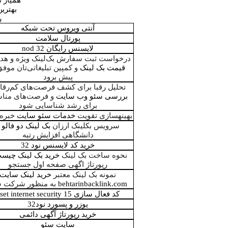
همیار نود
بهتری
ر
آنتی ویروس تحت شبکه
پورتال سلامت
لایسنس رایگان nod 32
درخواست ثبت سفارش بک‌لینک ویژه و هدف
قیمت بک لینک
و کمپین تبلیغاتی‌تان موفق‌
پیش برود
تحلیل رقبا برای کشف فرصت‌های کم‌رقا
بررسی سئو وب سایت
و فرصت‌های منا
برای رشد شناسایی شود
بهینهسازی تقویت
خدمات سئو سایت
خبره EO
سرویس بکلینک ارزان
بک لینک دو فالو
و
دانشگاهی افزایش رتبه
خرید کد لایسنس نود 32
نحوه ساخت بک لینک
خرید بک لینک چیس
رپورتاژ اگهی صفحه اول جستجو
نمونه بک لینک معتبر
خرید لینک سایت
behtarinbacklink.com
به منظور شرکت س
کد فعال سازی eset internet security 15
یوزر و پسورد نود32
خرید رپورتاژ آگهی دائمی
سایت سئو