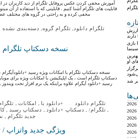
لگرام
آموزش مخفی کردن عکس پروفایل تلگرام از دید کاربران در ای
لگرام
قابلیت های تلگرام آشنا کنیم . قابلیتی که با استفاده از آن میت
مخفی کرده و به راحتی در گروه های مختلف عضو
ازه
تلگرام دانلود
,
تلگرام گروه
,
دسته‌بندی نشده
 ارزش
دارند
 بازی
نسخه دسکتاپ تلگرام با
ینما
هترین
ای او
گزار
نسخه دسکتاپ تلگرام با امکانات ویژه رسید +دانلودآیگرام ع
‌شود
دسکتاپ تلگرام است ، یک اپلیکیشن با امکانات ویژه برای موبا
شر شد
رسید +دانلود آیگرام علاوه براینکه یک نرم افزار تحت ویندو
ی‌ها
تلگرام دانلود
+دانلود با
,
امکانات
,
تلگرام
,
تلگرام/
,
دسکتاپ +دانلود
,
دسکتاپ رسید
,
کان
جدید تلگرام
,
نس
ویژگی جدید واتزاپ / ت
2