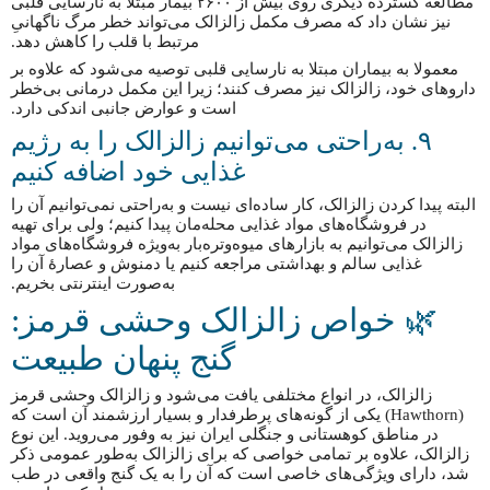
مطالعه گسترده دیگری روی بیش از ۲۶۰۰ بیمار مبتلا به نارسایی قلبی
نیز نشان داد که مصرف مکمل زالزالک می‌تواند خطر مرگ ناگهانیِ
مرتبط با قلب را کاهش دهد.
معمولا به بیماران مبتلا به نارسایی قلبی توصیه می‌شود که علاوه بر
داروهای خود، زالزالک نیز مصرف کنند؛ زیرا این مکمل درمانی بی‌خطر
است و عوارض جانبی اندکی دارد.
۹. به‌راحتی می‌توانیم زالزالک را به رژیم
غذایی خود اضافه کنیم
البته پیدا کردن زالزالک، کار ساده‌ای نیست و به‌راحتی نمی‌توانیم آن را
در فروشگاه‌های مواد غذایی محله‌مان پیدا کنیم؛ ولی برای تهیه
زالزالک می‌توانیم به بازارهای میوه‌‌وتره‌بار به‌ویژه فروشگاه‌های مواد
غذایی سالم و بهداشتی مراجعه کنیم یا دمنوش و عصارهٔ آن را
به‌صورت اینترنتی بخریم.
🌿 خواص زالزالک وحشی قرمز:
گنج پنهان طبیعت
زالزالک، در انواع مختلفی یافت می‌شود و زالزالک وحشی قرمز
(Hawthorn) یکی از گونه‌های پرطرفدار و بسیار ارزشمند آن است که
در مناطق کوهستانی و جنگلی ایران نیز به وفور می‌روید. این نوع
زالزالک، علاوه بر تمامی خواصی که برای زالزالک به‌طور عمومی ذکر
شد، دارای ویژگی‌های خاصی است که آن را به یک گنج واقعی در طب