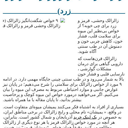
زرد)
زالزالک وحشی، قرمز و
زرد برای چی خوبه؟ از
خواص بی‌نظیر این میوه
برای سلامت قلب، فشار
خون، کاهش چربی خون و
دمنوش آن در طب سنتی
آگاه شوید.
زالزالک قرن‌هاست که
دارویی گیاهی برای درمان
مشکلات گوارشی ،
نارسایی قلبی و فشار خون
بالا به شمار می‌رود و در طب سنتی چینی جایگاه مهمی دارد. در ادامه
۹ مورد از خواص زالزالک برای سلامتی را شرح می‌دهیم؛ در پایان نیز
عوارض جانبی و موارد احتیاطی مربوط به مصرف این میوه را بیان
می‌کنیم. اگر می‌خواهید درمورد خواص این میوه کوچک و پرخاصیت
بیشتر بدانید، تا پایان مقاله با ما همراه باشید.
بسیاری از افراد به اشتباه فکر می‌کنند یمیشان میوه‌ای متفاوت است.
در واقع، « یمیشان» نام محلی و رایج زالزالک در برخی مناطق ایران،
به خصوص در
بک لینک خرید
آذربایجان و شمال کشور است. بنابراین،
هر آنچه در مورد خواص زالزالک قرمز یا هر نوع دیگری از زالزالک
مطالعه می‌کنید، دقیقاً همان خواص “یمیشان قرمز” نیز هست.