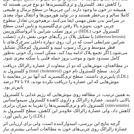
را کاهش دهد. کلسترول و تری‌گلیسیریدها دو نوع چربی هستند که
همیشه در خون ما وجود دارند. این چربی‌ها در سطح نرمال و طبیعی
کاملا سالم و بی‌خطر هستند و در تولید هورمون‌ها و انتقال مواد مغذی
در سراسر بدن نقش مهمی ایفا می‌کنند. برهم‌خوردن تعادل سطوح
چربی خون، به‌ویژه بالا رفتن تری‌گلیسیرید و پایین آمدن سطح
کلسترول خوب (HDL) در بروز تصلب شرایین یا آترواسکلروزیس
(atherosclerosis) یا تشکیل پلاک در رگ‌های خونی نقش دارد. [تصلب
شرایین شرایطی است که در آن، روی دیواره داخلی سرخ‌رگ‌های با
قطر متوسط و بزرگ رسوب لیپید و کلسترول کم‌چگال تشکیل
می‌شود.] اگر تجمع پلاک ادامه پیدا کند، ممکن است رگ خونی به‌طور
کامل مسدود شود و موجب بروز حمله قلبی یا سکته مغزی شود.
در مطالعه‌ای، موش‌هایی که دو دُز متفاوت از عصاره زالزالک دریافت
کردند، سطح کلسترول تام خون (total cholesterol) و کلسترول بد
(LDL) پایین‌تری داشتند؛ سطح تری‌گلیسیرید کبد آنها نیز در مقایسه با
موش‌هایی که این عصاره را دریافت نکرده بودند، ۲۸ تا ۴۷ درصد
پایین‌تر بود.
به همین ترتیب، در مطالعه روی موش‌هایی که رژیم غذایی با کلسترول
بالایی داشتند، عصارهٔ زالزالک و داروی کاهندهٔ کلسترولِ سیمواستاتین
(simvastatin) کلسترول تام و تری‌گلیسیریدها را تقریبا به میزان برابری
کاهش داد، ولی عصارهٔ زالزالک علاوه‌بر این کاهش، سطح کلسترول بد
(LDL) را نیز پایین آورد.
گرچه نتایج این بررسی، امیدوارکننده است، ولی برای ارزیابی اثر
عصارهٔ زالزالک روی چربی‌های خون به مطالعات انسانی بیشتری نیاز