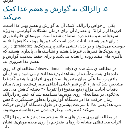
داریم.
۵. زالزالک به گوارش و هضم غذا کمک
می‌کند
یکی از خواص زالزالک، کمک آن به گوارش و هضم بهتر غذا است.
قرن‌ها از زالزالک و عصارهٔ آن برای درمان مشکلات گوارشی، به‌ویژه
سوءهاضمه و معده درد استفاده شده است. میوه‌های خانوادۀ بری
دارای فیبر هستند. اثبات شده است که فیبرها موجب کاهش ابتلا به
یبوست می‌شوند و در بدن، نقشی مانند پری‌بیوتیک‌ها (prebiotic) دارند.
پری‌بیوتیک‌ها فیبرهای غیرقابل‌هضم و نشاسته‌های پایداری هستند که
باکتری‌های مفید روده را تغذیه می‌کنند و برای حفظ سلامت گوارش و
هضم غذا ضروری‌اند.
در مطالعه‌ای مشاهده‌ای (observational study/ مطالعه‌ای که روی
داده‌های به‌دست‌آمده از مشاهدهٔ پدیده‌ها انجام می‌شود و هدف آن
یافتن روابط علّی میان متغیرها است) روی افرادی با هضم کُند غذا
مشخص شد که هر ۱ گرم فیبر غذایی اضافی مصرف‌شده، زمان میان
دفعات اجابت مزاج (دفع مدفوع) را تقریبا ۳۰ دقیقه کاهش می‌دهد.
به‌علاوه، در مطالعه‌ای روی موش‌ها مشاهده شد که عصاره زالزالک
زمان حرکت غذا در دستگاه گوارش را به‌طور چشمگیری کاهش
می‌دهد؛ یعنی غذا با سرعت بیشتری در طول دستگاه گوارش حرکت
می‌کند که موجب برطرف‌شدن سوءهاضمه می‌شود.
در مطالعه‌ای روی موش‌های مبتلا به زخم معده نیز عصاره زالزالک
اثرات محافظتی مشابه داروهای ضدزخم را روی معده موش‌ها نشان
داد.