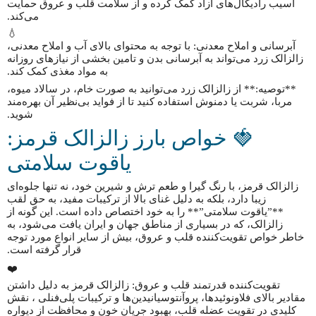
آسیب رادیکال‌های آزاد کمک کرده و از سلامت قلب و عروق حمایت
می‌کند.
💧
آبرسانی و املاح معدنی: با توجه به محتوای بالای آب و املاح معدنی،
زالزالک زرد می‌تواند به آبرسانی بدن و تامین بخشی از نیازهای روزانه
به مواد مغذی کمک کند.
**توصیه:** از زالزالک زرد می‌توانید به صورت خام، در سالاد میوه،
مربا، شربت یا دمنوش استفاده کنید تا از فواید بی‌نظیر آن بهره‌مند
شوید.
🍓 خواص بارز زالزالک قرمز:
یاقوت سلامتی
زالزالک قرمز، با رنگ گیرا و طعم ترش و شیرین خود، نه تنها جلوه‌ای
زیبا دارد، بلکه به دلیل غنای بالا از ترکیبات مفید، به حق لقب
**”یاقوت سلامتی”** را به خود اختصاص داده است. این گونه از
زالزالک، که در بسیاری از مناطق جهان و ایران یافت می‌شود، به
خاطر خواص تقویت‌کننده قلب و عروق، بیش از سایر انواع مورد توجه
قرار گرفته است.
❤️
تقویت‌کننده قدرتمند قلب و عروق: زالزالک قرمز به دلیل داشتن
مقادیر بالای فلاونوئیدها، پروآنتوسیانیدین‌ها و ترکیبات پلی‌فنلی ، نقش
کلیدی در تقویت عضله قلب، بهبود جریان خون و محافظت از دیواره