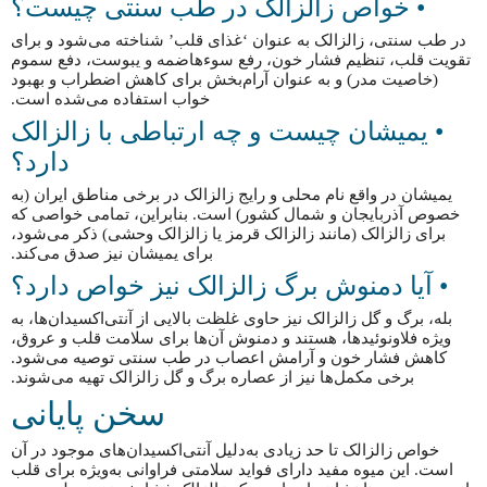
• خواص زالزالک در طب سنتی چیست؟
در طب سنتی، زالزالک به عنوان ‘غذای قلب’ شناخته می‌شود و برای
تقویت قلب، تنظیم فشار خون، رفع سوءهاضمه و یبوست، دفع سموم
(خاصیت مدر) و به عنوان آرام‌بخش برای کاهش اضطراب و بهبود
خواب استفاده می‌شده است.
• یمیشان چیست و چه ارتباطی با زالزالک
دارد؟
یمیشان در واقع نام محلی و رایج زالزالک در برخی مناطق ایران (به
خصوص آذربایجان و شمال کشور) است. بنابراین، تمامی خواصی که
برای زالزالک (مانند زالزالک قرمز یا زالزالک وحشی) ذکر می‌شود،
برای یمیشان نیز صدق می‌کند.
• آیا دمنوش برگ زالزالک نیز خواص دارد؟
بله، برگ و گل زالزالک نیز حاوی غلظت بالایی از آنتی‌اکسیدان‌ها، به
ویژه فلاونوئیدها، هستند و دمنوش آن‌ها برای سلامت قلب و عروق،
کاهش فشار خون و آرامش اعصاب در طب سنتی توصیه می‌شود.
برخی مکمل‌ها نیز از عصاره برگ و گل زالزالک تهیه می‌شوند.
سخن پایانی
خواص زالزالک تا حد زیادی به‌دلیل آنتی‌اکسیدان‌های موجود در آن
است. این میوه مفید دارای فواید سلامتی فراوانی به‌ویژه برای قلب