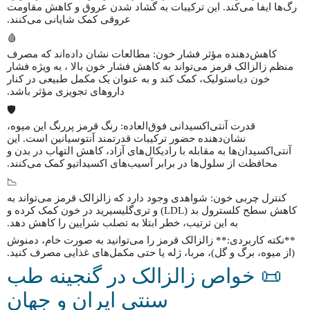
رگ‌ها ایفا می‌کند. این ترکیبات به گشاد شدن عروق و کاهش مقاومت
عروقی کمک شایانی می‌کنند.
🩸
کاهش‌دهنده مؤثر فشار خون: مطالعات نشان داده‌اند که مصرف
منظم زالزالک قرمز می‌تواند به کاهش فشار خون بالا ، به ویژه فشار
خون دیاستولیک، کمک کند و به عنوان یک مکمل طبیعی در کنار
داروهای تجویزی مؤثر باشد.
🛡️
قدرت آنتی‌اکسیدانی فوق‌العاده: رنگ قرمز پررنگ این میوه،
نشان‌دهنده حضور ترکیبات قدرتمند آنتوسیانین است. این
آنتی‌اکسیدان‌ها به مقابله با رادیکال‌های آزاد، کاهش التهاب در بدن و
محافظت از سلول‌ها در برابر آسیب‌های اکسیداتیو کمک می‌کنند.
📉
کنترل چربی خون: شواهدی وجود دارد که زالزالک قرمز می‌تواند به
کاهش سطح کلسترول بد (LDL) و تری‌گلیسیرید در خون کمک کرده و
به این ترتیب، خطر ابتلا به تصلب شرایین را کاهش دهد.
**نکته کاربردی:** زالزالک قرمز را می‌توانید به صورت خام، دمنوش
(از میوه، برگ و گل)، مربا، ژله یا حتی مکمل‌های غذایی مصرف کنید.
📜 خواص زالزالک در گنجینه طب
سنتی ایران و جهان