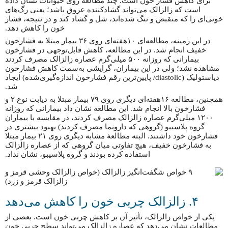
برای کاهش فشار خون است. چند مطالعه روی حیوانات نشان داده
است که زالزالک می‌تواند گشادکننده عروق باشد؛ یعنی رگ‌های
خونی‌ای را که منقبض و تنگ شده‌اند، شل و گشاد کند و در نتیجه، فشار
خون را کاهش دهد.
در این زمینه، مطالعه‌ای ۱۰هفته‌ای روی ۳۶ بیمار مبتلا به فشارخون
خفیف انجام شد. در این مطالعه، کاهش قابل‌توجهی در فشارخون
بیمارانی که روزانه ۵۰۰ میلی‌گرم عصاره زالزالک مصرف کردند
مشاهده نشد؛ ولی در این بیماران، گرایشی به‌سمت کاهش فشارخون
دیاستولیک (diastolic/ پایین‌ترین رقم فشارخون اندازه‌گیری‌شده) ایجاد
شد.
همچنین، مطالعه ۱۶هفته‌ای دیگری روی ۷۹ بیمار مبتلا به دیابت نوع ۲ و
فشارخون بالا انجام شد. این مطالعه نشان داد بیمارانی که روزانه
۱۲۰۰ میلی‌گرم عصاره زالزالک مصرف کردند، در مقایسه با بیماران
گروه پلاسیبو (گروهی که دارونما مصرف کردند) بهبود بیشتری در
فشارخون خود داشتند. البته مطالعهٔ مشابه دیگری روی ۲۱ بیمار مبتلا
به فشارخون خفیف، هیچ تفاوتی میان گروهی که از عصاره زالزالک
استفاده کرده بودند و گروه پلاسیبو، نشان نداد.
۴. زالزالک چربی خون را کاهش می‌دهد
یکی از خواص زالزالک، تأثیر آن بر کاهش چربی خون است. بعضی از
مطالعات نشان می‌دهد که عصاره زالزالک می‌تواند سطح چربی خون