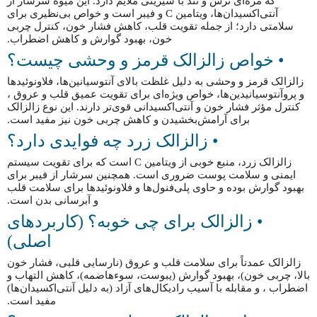
که مزه‌ای ترش و تند با شیرینی ملایم دارد. این میوه سرشار از
آنتی‌اکسیدان‌ها، ویتامین C و فیبر است و خواص بی‌نظیری برای
سلامتی دارد؛ از جمله تقویت قلب، کاهش فشار خون، کنترل چربی
خون، بهبود گوارش و کاهش اضطراب.
• خواص زالزالک قرمز و وحشی چیست؟
زالزالک قرمز و وحشی به دلیل غلظت بالای آنتوسیانین‌ها، فلاونوئیدها
و پروآنتوسیانیدین‌ها، خواص ویژه‌ای برای تقویت عمیق قلب و عروق ،
کنترل مؤثر فشار خون و آنتی‌اکسیدانی قوی‌تر دارند. این نوع زالزالک
برای آرامش‌بخشیدن و کاهش چربی خون نیز مفید است.
• زالزالک زرد چه فوایدی دارد؟
زالزالک زرد، منبع خوبی از ویتامین C است که برای تقویت سیستم
ایمنی و سلامت پوست ضروری است. همچنین سرشار از فیبر برای
بهبود گوارش بوده و حاوی پلی‌فنول‌ها و فلاونوئیدها برای سلامت قلب
و آبرسانی بدن است.
• زالزالک برای چی خوبه؟ (کاربردهای
اصلی)
زالزالک عمدتاً برای سلامت قلب و عروق (نارسایی قلبی، فشار خون
بالا، چربی خون)، بهبود گوارش (یبوست، سوءهاضمه)، کاهش التهاب و
اضطراب ، و مقابله با آسیب رادیکال‌های آزاد (به دلیل آنتی‌اکسیدان‌ها)
مفید است.