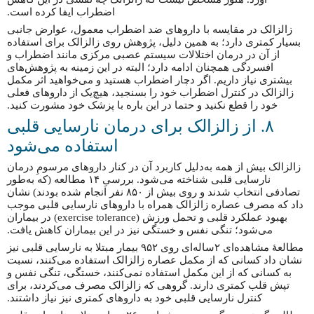
اضطراب ایفا کرده است.
زالزالک در مقایسه با داروهای ضد اضطراب معمول، عوارض جانبی
بسیار کمتری دارد؛ به همین دلیل، پژوهش روی زالزالک برای استفاده
از آن در درمان اختلالات سیستم عصبی مرکزی مانند اضطراب و
افسردگی همچنان ادامه دارد؛ البته در این زمینه به پژوهش‌های
بیشتری نیاز داریم. اگر دچار اضطراب هستید و می‌خواهید اثر مکمل
زالزالک در کنترل اضطراب خود را بسنجید، هیچ‌یک از داروهای فعلی
خود را قطع نکنید و حتما در این باره با پزشک خود مشورت کنید.
۸. از زالزالک برای درمان نارسایی قلبی
استفاده می‌شود
زالزالک بیش از همه به‌دلیل کاربرد آن در کنار داروهای مرسومِ درمان
نارسایی قلبی شناخته می‌شود. بررسیِ ۱۴ مطالعه (که به‌طور
تصادفی انتخاب شدند و روی بیش از ۸۵۰ نفر انجام شده بودند) نشان
داد که مصرف عصاره زالزالک همراه با داروهای نارسایی قلبی موجب
بهبود عملکرد قلبی و تحمل ورزش (exercise tolerance) در بیماران
می‌شود؛ تنگی نفس و خستگی نیز در این بیماران کاهش یافت.
مطالعهٔ مشاهده‌ای ۲ساله‌ای روی ۹۵۲ بیمار مبتلا به نارسایی قلبی نیز
نشان داد کسانی که از مکمل عصاره زالزالک استفاده می‌کنند، نسبت
به کسانی که از این مکمل استفاده نمی‌کنند، خستگی، تنگی نفس و
تپش قلب کمتری دارند. گروهی که زالزالک مصرف می‌کردند، برای
کنترل نارسایی قلبی خود به داروهای کمتری نیز نیاز داشتند.