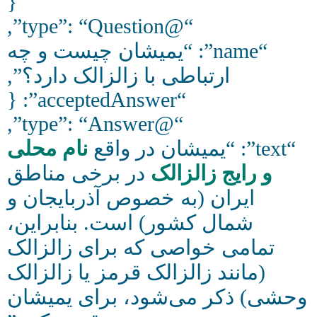
{
“@type”: “Question”,
“name”: “یمیشان چیست و چه
ارتباطی با زالزالک دارد؟”,
“acceptedAnswer”: {
“@type”: “Answer”,
“text”: “یمیشان در واقع
نام محلی
و رایج زالزالک
در برخی مناطق
ایران (به خصوص آذربایجان و
شمال کشور) است. بنابراین،
تمامی خواصی که برای زالزالک
(مانند زالزالک قرمز یا زالزالک
وحشی) ذکر می‌شود، برای یمیشان