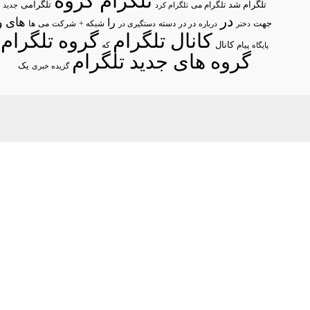
تلگرام گروه
تلگرام شد
تلگرامی
تلگرام می
تلگرام کرد
جدید
در
های
و
را
جهت
در در
شبکه +
شرکت
می
درباره
دسته
دستگیری در
ها
دختر
کانال تلگرام
گروه تلگرام
پیام
کانال
پایگاه
که
گروه های جدید تلگرام
یک
گزیده خبری