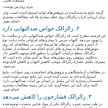
مشکلات قلبی؛
پیری زودرس پوست.
گرچه نتایج به‌دست‌آمده در پژوهش‌های اولیه امیدوارکننده است، ولی
برای ارزیابی اثرات زالزالک روی خطر بیماری ها باید مطالعات بیشتری
انجام دهیم.
۲. زالزالک خواص ضدالتهابی دارد
این فرضیه مطرح است که زالزالک خواص ضدالتهابی دارد و سلامت ما
را بهبود می‌دهد. التهاب مزمن با بیماری‌های فراوانی مانند دیابت نوع
۲، آسم و بعضی از سرطان ها مرتبط است. در مطالعه‌ای که روی
موش‌های مبتلا به بیماری های کبدی انجام شد، استفاده از عصاره
زالزالک سطح ترکیبات التهابی را به‌طور قابل‌توجهی کاهش داد.
به‌علاوه، پژوهش روی موش‌های مبتلا به آسم نشان داده است که
مصرف مکمل عصارهٔ زالزالک موجب کاهش التهاب و کاهش قابل‌توجه
می‌شود.
در مطالعات آزمایشگاهی و پژوهش‌های انجام‌شده روی حیوانات، نتایج
امیدوارکننده‌ای به دست آمده است. این نتایج موجب شده است
دانشمندان بپندارند که این مکمل در انسان نیز اثرات ضدالتهابی دارد؛
البته برای تأیید این نتیجه‌گیری باید در این زمینه مطالعات بیشتری
انجام شود.
۳. زالزالک فشارخون را کاهش می‌دهد
در طب سنتی چینی، زالزالک یکی از مواد غذاییِ به‌شدت توصیه‌شده