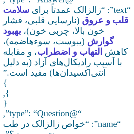
“text”: “زالزالک عمدتاً برای
سلامت
قلب و عروق
(نارسایی قلبی، فشار
خون بالا، چربی خون)،
بهبود
گوارش
(یبوست، سوءهاضمه)،
کاهش
التهاب و اضطراب
، و مقابله
با آسیب رادیکال‌های آزاد (به دلیل
آنتی‌اکسیدان‌ها) مفید است.”
}
},
{
“@type”: “Question”,
“name”: “خواص زالزالک در طب