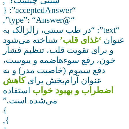
سنتی چیست؟”,
“acceptedAnswer”: {
“@type”: “Answer”,
“text”: “در طب سنتی، زالزالک به
عنوان
‘غذای قلب’
شناخته می‌شود
و برای تقویت قلب، تنظیم فشار
خون، رفع سوءهاضمه و یبوست،
دفع سموم (خاصیت مدر) و به
عنوان آرام‌بخش برای
کاهش
اضطراب و بهبود خواب
استفاده
می‌شده است.”
}
},