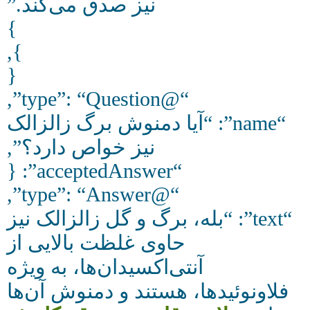
نیز صدق می‌کند.”
}
},
{
“@type”: “Question”,
“name”: “آیا دمنوش برگ زالزالک
نیز خواص دارد؟”,
“acceptedAnswer”: {
“@type”: “Answer”,
“text”: “بله، برگ و گل زالزالک نیز
حاوی غلظت بالایی از
آنتی‌اکسیدان‌ها، به ویژه
فلاونوئیدها، هستند و دمنوش آن‌ها