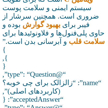
سیستم ایمنی و سلامت پوست
ضروری است. همچنین سرشار از
فیبر برای
بهبود گوارش
بوده و
حاوی پلی‌فنول‌ها و فلاونوئیدها برای
سلامت قلب
و آبرسانی بدن است.”
}
},
{
“@type”: “Question”,
“name”: “زالزالک برای چی خوبه؟
(کاربردهای اصلی)”,
“acceptedAnswer”: {
“@type”: “Answer”,