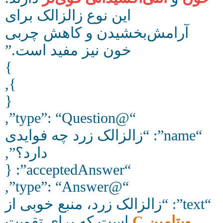
این نوع زالزالک برای
آرامش‌بخشیدن و کاهش چربی
خون نیز مفید است.”
}
},
{
“@type”: “Question”,
“name”: “زالزالک زرد چه فوایدی
دارد؟”,
“acceptedAnswer”: {
“@type”: “Answer”,
“text”: “زالزالک زرد، منبع خوبی از
ویتامین C
است که برای تقویت