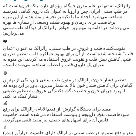
زالزالک، نه تنها در علم مدرن جایگاه ویژه‌ای دارد، بلکه قرن‌هاست که
در طب سنتی ایران، چین و اروپا به عنوان یک داروی گیاهی قدرتمند
شناخته می‌شود. اجداد ما با تکیه بر تجربه و مشاهده، از این میوه
پرخاصیت برای درمان و بهبود طیف وسیعی از بیماری‌ها بهره
می‌برده‌اند. در ادامه به مهم‌ترین خواص زالزالک از دیدگاه طب سنتی
می‌پردازیم:
❤️
تقویت‌کننده قلب و عروق: در طب سنتی، زالزالک به عنوان “غذای
قلب” شناخته شده است. از آن برای بهبود عملکرد قلب، تنظیم ضربان
قلب، کاهش تپش قلب و تقویت عروق استفاده می‌کردند. این میوه به
عنوان یک داروی قلب و اعصاب شناخته می‌شده است.
🩸
تنظیم فشار خون: زالزالک در متون طب سنتی چین، یکی از بهترین
گیاهان برای کاهش فشار خون بالا به شمار می‌رود. باور بر این بوده که
با بهبود جریان خون و خاصیت گشادکنندگی عروق، به تنظیم طبیعی
فشار کمک می‌کند.
🍎
مفید برای دستگاه گوارش: از قدیم‌الایام، زالزالک برای رفع
سوءهاضمه، نفخ، دل‌پیچه و یبوست استفاده می‌شده است. خاصیت
قابض آن برای اسهال‌های خفیف نیز مفید تلقی می‌گردید.
💧
مدر و دفع سموم: در طب سنتی، زالزالک دارای خاصیت ادرارآور (مدر)