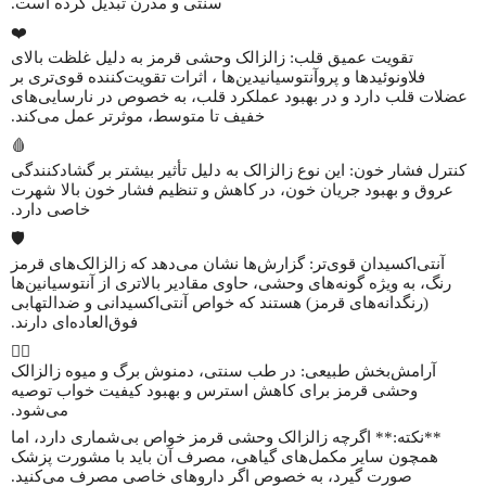
سنتی و مدرن تبدیل کرده است.
❤️
تقویت عمیق قلب: زالزالک وحشی قرمز به دلیل غلظت بالای
فلاونوئیدها و پروآنتوسیانیدین‌ها ، اثرات تقویت‌کننده قوی‌تری بر
عضلات قلب دارد و در بهبود عملکرد قلب، به خصوص در نارسایی‌های
خفیف تا متوسط، موثرتر عمل می‌کند.
🩸
کنترل فشار خون: این نوع زالزالک به دلیل تأثیر بیشتر بر گشادکنندگی
عروق و بهبود جریان خون، در کاهش و تنظیم فشار خون بالا شهرت
خاصی دارد.
🛡️
آنتی‌اکسیدان قوی‌تر: گزارش‌ها نشان می‌دهد که زالزالک‌های قرمز
رنگ، به ویژه گونه‌های وحشی، حاوی مقادیر بالاتری از آنتوسیانین‌ها
(رنگدانه‌های قرمز) هستند که خواص آنتی‌اکسیدانی و ضدالتهابی
فوق‌العاده‌ای دارند.
🧘‍♀️
آرامش‌بخش طبیعی: در طب سنتی، دمنوش برگ و میوه زالزالک
وحشی قرمز برای کاهش استرس و بهبود کیفیت خواب توصیه
می‌شود.
**نکته:** اگرچه زالزالک وحشی قرمز خواص بی‌شماری دارد، اما
همچون سایر مکمل‌های گیاهی، مصرف آن باید با مشورت پزشک
صورت گیرد، به خصوص اگر داروهای خاصی مصرف می‌کنید.