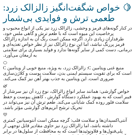
🍋 خواص شگفت‌انگیز زالزالک زرد:
طعمی ترش و فوایدی بی‌شمار
در کنار گونه‌های قرمز و وحشی، زالزالک زرد نیز یکی از انواع محبوب و
پرخاصیت این میوه است که با طعم ترش و گاهی ملس خود،
طرفداران زیادی دارد. اگرچه ممکن است رنگ آن به اندازه زالزالک
قرمز پررنگ نباشد، اما این نوع زالزالک نیز از نظر خواص تغذیه‌ای و
درمانی، دست کمی از سایر گونه‌ها ندارد و فواید بسیاری برای سلامتی
به ارمغان می‌آورد.
🍊
منبع غنی ویتامین C: زالزالک زرد، به ویژه، منبع خوبی از ویتامین C
است که برای تقویت سیستم ایمنی بدن، سلامت پوست و کلاژن‌سازی
ضروری است. این ویتامین به جذب بهتر آهن نیز کمک می‌کند.
🌿
خواص گوارشی: همانند سایر انواع زالزالک، نوع زرد آن نیز سرشار از
فیبر است که به بهبود عملکرد دستگاه گوارش ، کاهش یبوست و حفظ
سلامت فلور روده کمک شایانی می‌کند. طعم ترش آن نیز می‌تواند در
تحریک ترشح آنزیم‌های گوارشی مؤثر باشد.
💛
آنتی‌اکسیدان‌ها و سلامت قلب: گرچه ممکن است آنتوسیانین کمتری
داشته باشد، اما زالزالک زرد نیز حاوی مقادیر قابل توجهی از
پلی‌فنول‌ها و فلاونوئیدها است که به محافظت از سلول‌ها در برابر