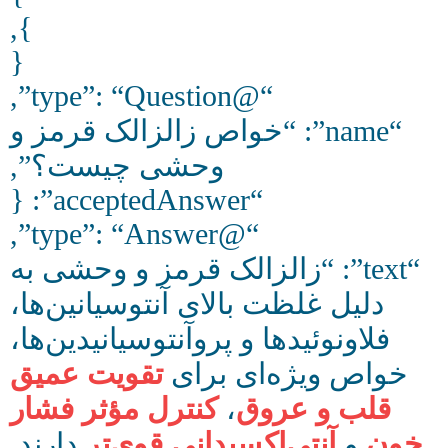
},
{
“@type”: “Question”,
“name”: “خواص زالزالک قرمز و
وحشی چیست؟”,
“acceptedAnswer”: {
“@type”: “Answer”,
“text”: “زالزالک قرمز و وحشی به
دلیل غلظت بالای آنتوسیانین‌ها،
فلاونوئیدها و پروآنتوسیانیدین‌ها،
خواص ویژه‌ای برای
تقویت عمیق
قلب و عروق
،
کنترل مؤثر فشار
خون
و
آنتی‌اکسیدانی قوی‌تر
دارند.