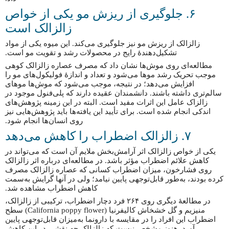
۶. جلوگیری از ریزش مو یکی از خواص
زالزالک است
زالزالک از ریزش مو نیز جلوگیری می‌کند. این میوه یکی از مواد
تشکیل‌دهندهٔ رایج در محصولات رشد و تقویت مو است.
مطالعه‌ای روی موش‌ها نشان داد که مصرف عصاره زالزالک کوهی
موجب تحریک رشد موها می‌شود و تعداد و اندازهٔ فولیکول‌های مو را
افزایش می‌دهد؛ در نتیجه، موجب می‌شود که موش‌ها موهای
سالم‌تری داشته باشند. دانشمندان عقیده دارند که پلی‌فنول موجود در
زالزاک عامل این اثرات مفید است. البته در این زمینه پژوهش‌های
اندکی انجام شده است. برای تأیید این یافته‌ها باید پژوهش‌هایی نیز
روی انسان‌ها انجام شود.
۷. زالزالک اضطراب را کاهش می‌دهد
یکی از خواص زالزالک اثر آرامش‌بخش ملایم آن است که می‌تواند در
کاهش علائم اضطراب مؤثر باشد. در مطالعه‌ای درباره اثر زالزالک
روی فشارخون، میزان اضطراب کسانی که عصاره زالزالک مصرف
کرده بودند، به‌طور قابل‌توجهی پایین نیامد؛ ولی در آنها گرایش به‌سمت
کاهش اضطراب مشاهده شد.
در مطالعهٔ دیگری روی ۲۶۴ فرد دچار اضطراب، ترکیبی از زالزالک،
منیزیم و گل خشخاش کالیفرنیا (California poppy flower) سطح
اضطراب این افراد را در مقایسه با دارونما به‌میزان قابل‌توجهی پایین
آورد. هنوز مشخص نیست که زالزالک چه نقشی در این کاهش