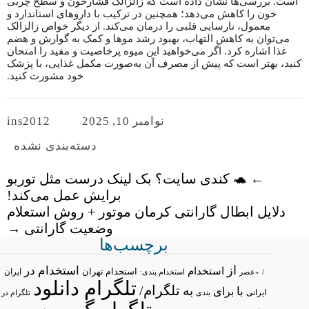
است. بررسی‌ها نشان داده است که زالزالک فشارخون و سطح چربی
خون را کاهش می‌دهد؛ همچنین در ترکیب با داروهای استاندارد و
معمول، نارسایی قلبی را درمان می‌کند. از دیگر خواص زالزالک
می‌توان به کاهش التهاب، بهبود رشد موها و کمک به گوارش و هضم
غذا اشاره کرد. اگر می‌خواهید این میوه پرخاصیت و مفید را امتحان
کنید، بهتر است که پیش از مصرف آن به‌صورت مکمل غذایی، با پزشک
خود مشورت کنید.
نوامبر 10, 2025
ins2012
دسته‌بندی نشده
←
🐢 کندی سایت؟ بک لینک درست مثل توربو
برایش عمل می‌کند!
دلایل ابطال گارانتی کرمان موتور + روش استعلام
وضعیت گارانتی
→
برچسب‌ها
از
استخدام در
استخدام
استخدام تهران
ایران
/
«عصر
استخدام بندی:
تلگرام دانلود
تلگرام/
به
با
برای
ایرانی
بندی
تلگرام در