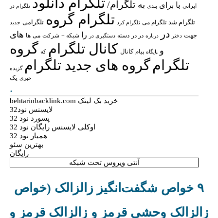
تلگرام دانلود
تلگرام/
به
با
برای
ایرانی
بندی
تلگرام در
تلگرام گروه
تلگرام شد
تلگرامی
تلگرام می
تلگرام کرد
جدید
در
های
را
جهت
در در
شبکه +
شرکت
می
درباره
دسته
دستگیری در
ها
دختر
کانال تلگرام
گروه
و
پیام
کانال
پایگاه
که
تلگرام
گروه های جدید تلگرام
گزیده
یک
خبری
.
خرید بک لینک behtarinbacklink.com
لایسنس نود32
پسورد نود 32
اوکلی لایسنس رایگان نود 32
همیار نود 32
بهترین سئو
رایگان
آنتی ویروس تحت شبکه
۹ خواص شگفت‌انگیز زالزالک (خواص
زالزالک وحشی قرمز و زالزالک قرمز و