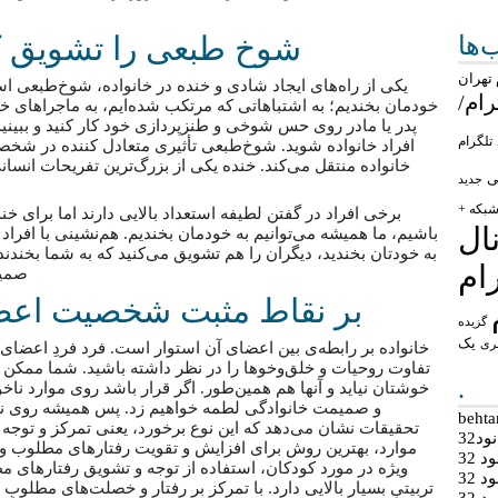
شوخ‌ طبعی را تشویق کن
ها
تهران
یکی از راه‌های ایجاد شادی و خنده در خانواده، شوخ‌طبعی اس
رام/
خودمان بخندیم؛ به اشتباهاتی که مرتکب شده‌ایم، به ماجراهای خن
پدر یا مادر روی حس شوخی و طنزپردازی خود کار کنید و ببینید
تلگرام
افراد خانواده شوید. شوخ‌طبعی تأثیری متعادل کننده در شخ
خانواده منتقل می‌کند. خنده یکی از بزرگ‌ترین تفریحات انسانی
ی
جدید
بکه +
برخی افراد در گفتن لطیفه استعداد بالایی دارند اما برای خن
ال
باشیم، ما همیشه می‌توانیم به خودمان بخندیم. هم‌نشینی با افراد 
به خودتان بخندید، دیگران را هم تشویق می‌کنید که به شما بخندن
ام
صمیم
بر نقاط مثبت شخصیت اعضای
گزیده
یک
ری
خانواده بر رابطه‌ی بین اعضای آن استوار است. فرد فردِ اعضای
تفاوت روحیات و خلق‌و‌خوها را در نظر داشته باشید. شما ممکن
.
خوشتان نیاید و آنها هم همین‌طور. اگر قرار باشد روی موارد ن
و صمیمت خانوادگی لطمه خواهیم زد. پس همیشه روی نق
تحقیقات نشان می‌دهد که این نوع برخورد، یعنی تمرکز و توجه ب
د32
موارد، بهترین روش برای افزایش و تقویت رفتارهای مطلوب 
 32
ویژه در مورد کودکان، استفاده از توجه و تشویق رفتارهای مط
 32
تربیتیِ بسیار بالایی دارد. با تمرکز بر رفتار و خصلت‌های مطلوبِ