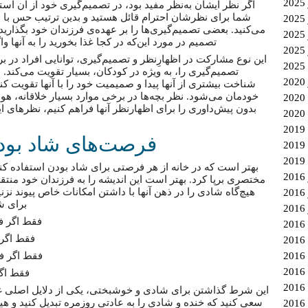
اگر نظر ایشان به‌نظر مفید بود، در تصمیم‌گیری خود از آن استفاد
شما برای نظرشان احترام قائل هستید و بدین ترتیب حس با 
می‌کنید. بعضی تصمیم‌گیری‌ها را بر عهده‌ی فرزندان خود بگذارید
2
تصمیم در مورد این‌که در کجا غذا بخورید را به آنها وا
این نوع مشارکت در اظهارِنظر و تصمیم‌گیری، توانایی افراد در 
تصمیم‌گیری را، به ویژه در کودکان، بسیار تقویت می‌کند.
شناخت بیشتری از آنها پیدا و صمیمیت خود را با آنها تقویت کن
خودمان می‌شود. نظر بچه‌ها در برخی موارد بسیار خلاقانه، ه
بدون پیش‌داوری را برای اظهار‌نظر آنها فراهم کنیم، نظرهای ای
2
فرصت‌های شاد بودن 
بهتر است که در خانه از هر فرصتی برای شاد‌ بودن استفاده کن
مختصری برپا کرد. بهتر است این اندیشه را به فرزندان خود منتقل
هیچ‌گاه شادی را در ذهن آنها با داشتن امکانات خاص پیوند نزن
2
برای ش
فقط اگر ف
فقط اگر
فقط اگر فل
2
فقط اگ
این شرط گذاشتن برای شادی و خوشبختی، یکی از دلایل اصلی غ
سعی کنید که خنده و شادی را به عادتی روزمره تبدیل کنید و هی