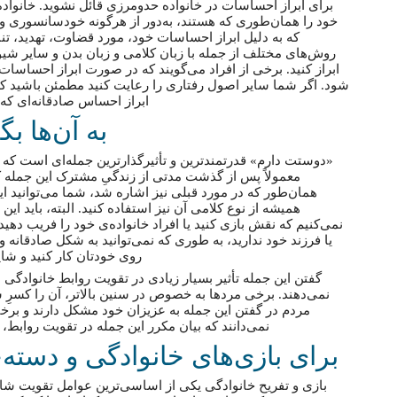
برای ابراز احساسات در خانواده حد‌و‌مرزی قائل نشوید. خانواده 
خود را همان‌طوری که هستند، به‌دور از هرگونه خودسانسوری و
که به دلیل ابراز احساسات خود، مورد قضاوت، تهدید، تن
روش‌های مختلف از جمله با زبان کلامی و زبان بدن و سایر شیو
ابراز کنید. برخی از افراد می‌گویند که در صورت ابراز احس
شود. اگر شما سایر اصول رفتاری را رعایت کنید مطمئن باشید که
ابراز احساس صادقانه‌‌ای که 
به آن‌ها ب
«دوستت دارم» قدرتمندترین و تأثیرگذارترین جمله‌ای است که ی
معمولاً پس از گذشت مدتی از زندگیِ مشترک این جمله 
همان‌طور که در مورد قبلی نیز اشاره شد، شما می‌توانید این 
همیشه از نوع کلامی آن نیز استفاده کنید. البته، باید این ج
نمی‌کنیم که نقش بازی کنید یا افراد خانواده‌ی خود را فریب دهی
یا فرزند خود ندارید، به طوری که نمی‌توانید به شکل صادقانه و ا
روی خودتان کار کنید و شای
گفتن این جمله تأثیر بسیار زیادی در تقویت روابط خانوادگی دا
نمی‌دهند. برخی مردها به خصوص در سنین بالاتر، آن را کسرِ شا
مردم در گفتن این جمله به عزیزان خود مشکل دارند و برخی 
نمی‌دانند که بیان مکرر این جمله در تقویت رواب
برای بازی‌های خانوادگی و دسته‌ج
بازی و تفریح خانوادگی یکی از اساسی‌ترین عوامل تقویت ش