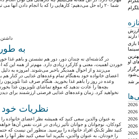
لگرام
شما ۲۰ راه حل می‌دهیم؛ کارهایی را که با انجام دادن آنها می توانید هر یک از اعضای خانواده تان را شاد کنید!
لگرام
ازه
 ارزش
دارند
داشتن زندگی
 بازی
به طور 
ینما
هترین
در گذشته‌ای نه چندان دور، دور هم نشستن و باهم غذا خورد
ای او
خوردن اهمیت، معنی و کارکرد زیادی دارد. مهم‌تر از همه این که ا
گزار
می‌زنند و از احوال همدیگر باخبر می‌شوند. امروزه به دلیل
‌شود
اعضای خانواده خود به‌هنگام تمام وعده‌های غذایی در کنار هم ب
وعده در روز را باهم غذا بخورید. هنگام صرف غذا تلویزیون را 
شر شد
بچه‌ها را عادت ندهید که موقع تماشای تلویزیون غذا بخورن
نخواهید کرد. زمان وعده‌های غذایی فرصتی ارزشمند برای دی
ی‌ها
نظریات خود را
به عنوان والدین سعی کنید که همیشه نظر اعضای خانواده را 
کودکان، نوجوانان و جوانان تأثیر زیادی در عزت نفس آن‌ها خوا
کنید نظر تک‌تکِ افراد خانواده را بپرسید. منظور این نیست که حتم
2
را خودتان، به عنوان والدین، بگیرید اما سعی کنید نظر آنها را 