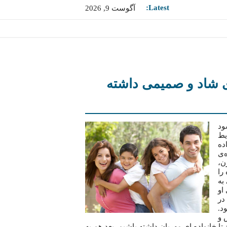
Latest:
آگوست 9, 2026
ه‌ای شاد و صمیمی داشته
ود
یط
ده
‌ی
ن،
را
به
او
در
د.
 و
 تا خانواده ای مهربان داشته باشیم. بعد هم به