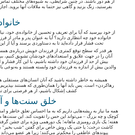
از هم دور باشند. در چنین شرایطی، به شیوه‌های مختلف تماس و ار
بفرستید، زنگ بزنید و گاهی نیز حتما به ملاقات آنها بروید. اجا
خانواد
از خود بپرسید که آیا برای تعریف و تحسین از خانواده‌ی خود،
خانواده خود چه انتظاری دارید؟ آیا به عنوان پدر و مادر از فرزند
تحت فشار قرار داده‌اید تا به دستاوردی برسند و آیا از 
هر قدر که سطح توقع کمتری از فرزندان خویش درباره‌ی همسوی
آنان را در جهت علایق و استعداد‌های خودشان تشویق کنیم، بی
بیش از حد از فرزندان خود داشته باشیم، با این کار فشار و 
والدین بیش از اندازه به فرزندان خود وابسته هستند و به‌نوعی با
همیشه به خاطر داشته باشید که آنان انسان‌های مستقلی 
رهاکردن» است. پس باید آنها را همان‌طوری که هستند بپذیریم و 
کشف اِشکال باشیم، از هر فرصتی برای تحس
خلق سنت‌ها و آ
همه ما نیاز به ریشه‌هایی داریم که به ما احساس تعلق خاطر و 
کوچک و چه بزرگ – می‌تواند این حس را تقویت کند. این سنت‌ها 
هفته؛ یک بازی رومیزی ماهانه؛ یک دورهمی ویژه برای جشن گرف
کاشت درخت؛ یا حتی یک روش خاص برای گفتن “شب بخیر” باشد
پیوندهای عاطفی را محکم‌تر می‌کنند؛ زیرا هر عضو می‌داند