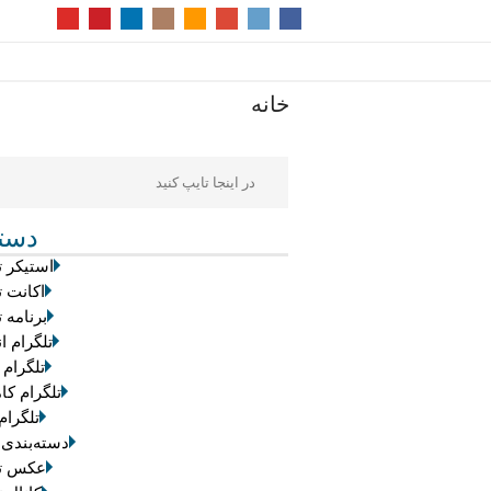
خانه
دسته
استیکر ت
اکانت ت
برنامه ت
تلگرام ان
تلگرام 
تلگرام کام
تلگرام
دسته‌بندی
عکس تل