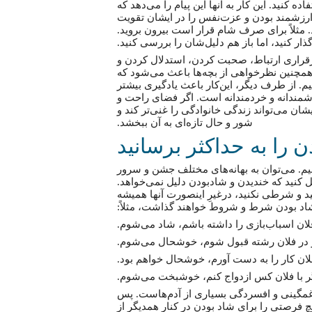
ه کنید. این کار به آنها این پیام را می‌دهد که
ارزشمند بودن و عزت‌نفس را در ایشان تقویت
. مثلاً برای صرف شام قرار است بیرون بروید.
گذار کنید، اما باز هم دلیل‌شان را بررسی کنید.
برقراری ارتباط، صحبت کردن، استدلال کردن و
 همچنین نظرخواهی از بچه‌ها باعث می‌شود که
یم. از طرف دیگر، این‌کار باعث یادگیری بیشتر
وشمندانه و خردمندانه است. اگر فضای راحت و
شان می‌تواند زندگی خانوادگی را غنی‌تر کند و
شور و حال تازه‌ای به آن ببخشد.
را به حداکثر برسانید
یم. می‌توان به بهانه‌های مختلف جشن و سرور
 کنید که خندیدن و شاد‌بودن دلیل نمی‌خواهد.
ید و شرطی نکنید، در‌غیرِ اینصورت آنها همیشه
اد بودن شرط و شروط خواهند گذاشت، مثلاً:
لان اسباب‌بازی را داشته باشم، شاد می‌شوم.
 در فلان رشته قبول شوم، خوشحال می‌شوم.
ان کار را به دست آورم، خوشحال خواهم بود.
ر با فلان کس ازدواج کنم، خوشبخت می‌شوم.
مگینی و افسردگی بسیاری از آدم‌هاست. پس
چ فرصتی را برای شاد بودن در کنار همدیگر از