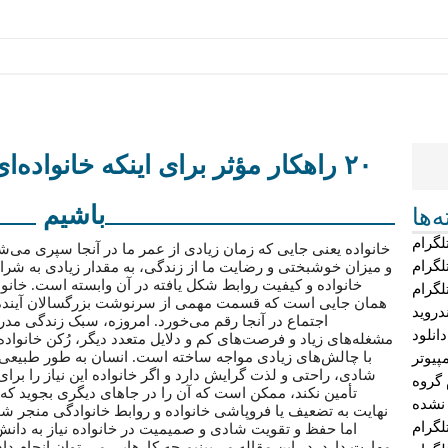
۲۰ راهکار مؤثر برای اینکه خانواد
باشیم
‌ها
لگرام
خانواده یعنی جایی که زمان زیادی از عمر ما در آنجا سپری می‌ش
لگرام
و میزان خوشبختی و رضایت ما از زندگی، به مقدار زیادی به شرا
خانواده و کیفیت روابط شکل یافته در آن وابسته است. خانوا
لگرام
همان جایی است که قسمت مهمی از سرنوشت بزرگسالان آینده
دروید
اجتماع در آنجا رقم می‌خورد. امروزه، سبک زندگی مدر
دانلود
مشغله‌های زیاد و فرصت‌های کم و دلایل متعدد دیگر، رُکن خانواده‌ 
با چالش‌های زیادی مواجه ساخته است. انسان به طور طبیعی 
پیوتر
شادی، راحتی و لذت گرایش دارد و اگر خانواده این نیاز را برای 
 گروه
تأمین نکند، ممکن است که آن را در جاهای دیگری بجوید که 
 نشده
نهایت به تضعیف یا فروپاشی خانواده و روابط خانوادگی منجر شو
گرام
اما حفظ و تقویت شادی و صمیمیت در خانواده نیاز به دانش
مهارت دارد. در این مقاله می‌بینیم چه کارهایی می توان انجام داد