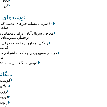
کانال ت
گروه ت
نوشته‌های ت
۱۰ سریال مشابه چیزهای عجیب که
تماشا 
معرفی سریال آبان؛ درامی معمایی با
درخشان ستاره‌های س
زندگی‌نامه اروین یالوم و معرفی ب
کتاب‌ه
مراسم «سهروردی و حکمت اشراقی» بر
می
دومین مانگای ایرانی منت
بایگان
آگوست 2026
جولای 2026
ژوئن 2026
فوریه 2026
ژانویه 026