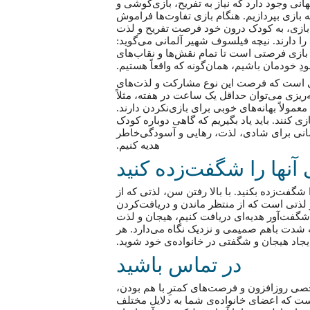
نهانی وجود دارد که نیاز به تفریح، بازی‌گوشی و
ه بازی بپردازیم. هنگام بازی تفاوت‌ها فراموش
 بازی، به کودک درون خود فرصت تفریح و لذت
را دارند. نیچه فیلسوف شهیر آلمانی می‌گوید:
» بازی فرصتی است تا تمام نقش‌ها و نقاب‌های
ودِ خودمان باشیم، همان‌گونه که واقعاً هستیم.
‌ای است که فرصت این نوع مشارکت و لذت‌های
امه‌ریزی می‌توان حداقل یک ساعت در هفته، مثلاً
عمولاً بهانه‌های خوبی برای بازی‌نکردن دارند.
 بازی کنند. باید یاد بگیریم که گاهی دوباره کودک
مانی برای شادی، لذت، رهایی و آسودگی‌خاطر
هدیه کنیم.
آنها را شگفت‌زده کنید
 شگفت‌زده بکنید. با بالا رفتن سن، لذتی که از
لذتی است که از منتظر ماندن و دریافت‌کردن
شگفت‌آور هدیه‌ای دریافت کنیم، هیجان و لذت
به شدت باهم صمیمی و نزدیک نگاه می‌دارد. هر
 ایجاد هیجان و شگفتی در خانواده‌ی خود شوید.
در تماس باشید
صی روزافزون و فرصت‌های کمترِ با هم بودن،
 است که اعضای خانواده‌ی شما به دلایل مختلف