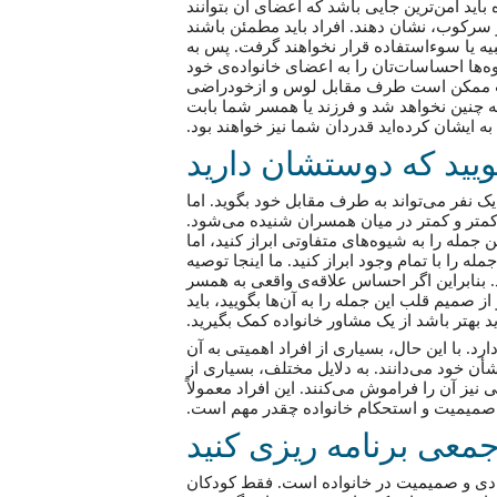
باید امن‌ترین جایی باشد که اعضای آن بتوانند
 سرکوب، نشان دهند. افراد باید مطمئن باشند
بیه یا سوءاستفاده قرار نخواهند گرفت. پس به
ه‌ها احساسات‌تان را به اعضای خانواده‌ی خود
اسات ممکن است طرف مقابل لوس و ازخودراضی
 چنین نخواهد شد و فرزند یا همسر شما بابت
به ایشان کرده‌اید قدردان شما نیز خواهند بود.
گویید که دوستشان دارید
ک نفر می‌تواند به طرف مقابل خود بگوید. اما
کمتر و کمتر در میان همسران شنیده می‌شود.
جمله را به شیوه‌های متفاوتی ابراز کنید، اما
مله را با تمام وجود ابراز کنید. ما اینجا توصیه
د. بنابراین اگر احساس علاقه‌ی واقعی به همسر
ز صمیم قلب این جمله را به آن‌ها بگویید، باید
د بهتر باشد از یک مشاور خانواده کمک بگیرید.
رد. با این حال، بسیاری از افراد اهمیتی به آن
ٔن خود می‌دانند. به دلایل مختلف، بسیاری از
نیز آن را فراموش می‌کنند. این افراد معمولاً
ط، صمیمیت و استحکام خانواده چقدر مهم است.
معی برنامه‌ ریزی کنید
ادی و صمیمیت در خانواده است. فقط کودکان