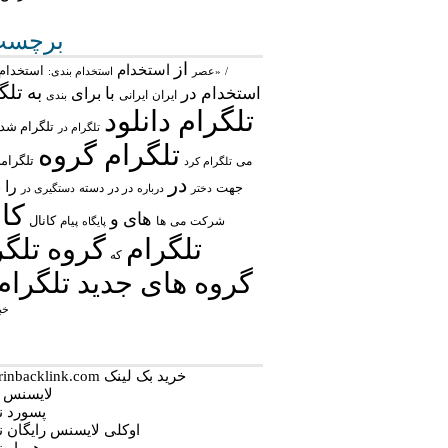
برچسب‌
از
استخدام
استخدام 
/
«عصر
استخدام بندی:
تلگ
به
استخدام در
با
برای
ایران
ایرانی
بندی
تلگرام دانلود
تلگرام شد
تلگرام در
تلگرام گروه
تلگرام
می
تلگرام کرد
در
را
جهت
در در
ش
درباره
دسته
دستگیری در
دختر
کان
های
و
شرکت
می
پیام
کانال
ها
پایگاه
تلگرام
گروه تلگر
که
گروه های جدید تلگرام
خب
خرید بک لینک behtarinbacklink.com
لایسنس نو
پسورد نود
اوکلی لایسنس رایگان نود