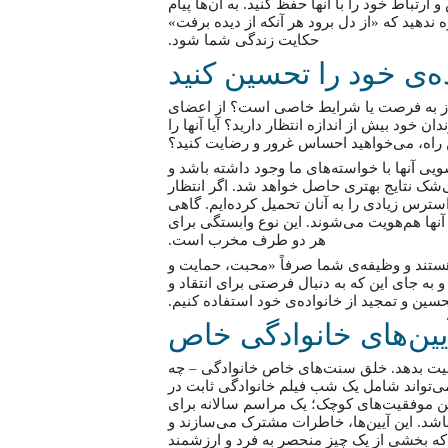
تباط خود را با آنها حفظ کنید. به آن‌ها پیام
زه ندهید که «از دل برود هر آنکه از دیده برفت»
حکایت زندگی شما شود.
ه‌ی خود را تحسین کنید
 نیاز به فرصت یا شرایط خاصی است؟ از اعضای
ان خود بیش از اندازه انتظار دارید؟ آیا آنها را
این راه، می‌خواهید احساس غرور و رضایت کنید؟
ی آنها با خواسته‌های ما وجود داشته باشد و
‌شک نتایج بهتری حاصل خواهد شد. اگر انتظار
استرس زیادی را به آنان تحمیل کرده‌ایم. گاهی
 آنها هم‌هویت می‌شوند. این نوع وابستگی برای
هر دو طرف مخرب است.
هستند و وظیفه‌ی شما صرفاً «محبت، حمایت و
به جای این که به دنبال فرصتی برای انتقاد و
ین و تمجید از خانواده‌ی خود استفاده کنیم.
یین‌های خانوادگی خاص
امنیت بدهد. خلق سنت‌های خاص خانوادگی – چه
می‌تواند شامل یک شب فیلم خانوادگی ثابت در
تن موفقیت‌های کوچک؛ یک مراسم سالانه برای
. این آیین‌ها، خاطرات مشترک می‌سازند و
 که بخشی از یک چیز منحصر به فرد و ارزشمند