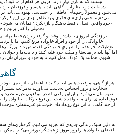
نیستند که به بازی نیاز دارند. درون هر کدام از ما کودک پ
شیطنت دارد. بنابراین، گاهی باید با همسر و فرزندان خود ب
می‌شود و معمولاً زخم‌های عاطفی و احساسی بهبود می‌یابد. در
می‌دهیم. حتی بازی‌های فکری و به ظاهر جدی نیز این کارکرد 
«خودِ واقعیِ انسان، فقط به‌هنگام بازی‌کردن نمایان می‌شود.
تحمیلی را کنار بزنیم و خ
در زندگی امروزی، نداشتنِ وقت و گرفتار بودن فقط بهانه
خانوادگی را از خود و افراد خانواده دریغ کنیم. اما با برن
تعطیلات آخر هفته را به بازیِ خانوادگی اختصاص داد. بزرگ‌ترها م
اما آنها باید بر بهانه‌ها و منیّت خود غلبه کنند و با بچه‌ها و جوانان
شویم، همانند یک کودک عمل کنیم تا به خود و عزیزان‌مان، ز
گاهی 
هر‌ از گاهی، موقعیت‌هایی ایجاد کنید تا اعضای خانواده‌ی خود را
سخاوت و بروز احساس به‌دست می‌آوریم به‌مراتب بیشتر از 
نصیب‌مان می‌شود. بنابراین وقتی که در موقعیتی غیرمنتظره و 
فوق‌العاده‌ای برای‌ ما خواهد داشت. این نوع حرکات، خانواده را 
از چند گاهی، با این نوع رویداد‌هایِ خوشایندِ غیرمنتظره‌ موجبِ
به دلیل سبک زندگی جدیدی که تجربه می‌کنیم، گرفتاری‌های شخ
اعضای خانواده‌ها را روزبه‌روز از همدیگر دورتر می‌کند. ممکن