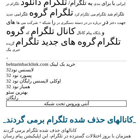
تلگرام دانلود
تلگرام/
به
با
برای
ایرانی
بندی
تلگرام در
تلگرام گروه
تلگرام شد
تلگرامی
تلگرام می
تلگرام کرد
جدید
در
های
را
جهت
در در
شبکه +
شرکت
می
درباره
دسته
دستگیری در
ها
دختر
کانال تلگرام
گروه
و
پیام
کانال
پایگاه
که
تلگرام
گروه های جدید تلگرام
گزیده
یک
خبری
.
خرید بک لینک behtarinbacklink.com
لایسنس نود32
پسورد نود 32
اوکلی لایسنس رایگان نود 32
همیار نود 32
بهترین سئو
رایگان
آنتی ویروس تحت شبکه
کانالهای حذف شده تلگرام برمی گردند
کانالهای حذف شده تلگرام برمی گردند
همزمان با بروز اختلالات گسترده در تلگرام، این اپلیکیشن پیام رسان