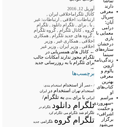
تماشا
دارند
آوریل 12, 2016
معرفی
کانال تلگرام
اخلاقی ایران
,
سریال
ارتباطات: اخلاقی
,
ارتباطات: غیر
آبان؛
,
با
,
برای
,
تلگرام دانلود
,
تلگرام
درامی
گروه
,
کانال تلگرام
,
گروه تلگرام
معمایی با
,
گروه های جدید تلگرام
,
همکاری
بازی
اخلاقی
,
همکاری غیر
,
وزیر
درخشان
اخلاقی
,
وزیر ایران
,
وزیر غیر
ستاره‌های
←
کانال های همسریابی در
سینما
تلگرام مجوز ندارند
امکانات جالب
زندگی‌نامه
برای تلگرام با به روزرسانی جدید
اروین
→
یالوم و
برچسب‌ها
معرفی
بهترین
از
استخدام
/
«عصر
استخدام بندی:
کتاب‌های
استخدام در
استخدام تهران
ایران
او
تلگرام/
به
با
برای
مراسم
ایرانی
بندی
«سهروردی
تلگرام دانلود
تلگرام در
و حکمت
تلگرام شد
تلگرام می
تلگرام کرد
اشراقی»
تلگرام گروه
برگزار
تلگرامی
جدید
می‌شود