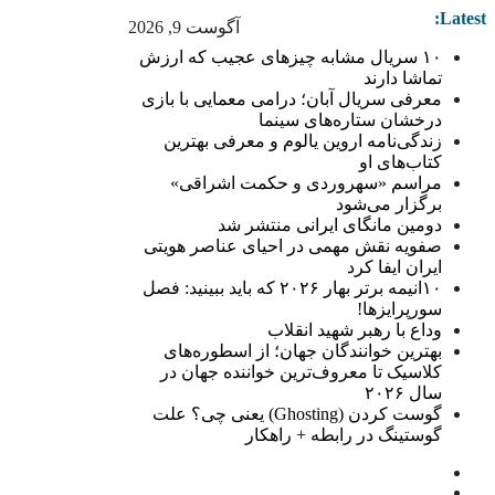
Latest:
آگوست 9, 2026
۱۰ سریال مشابه چیزهای عجیب که ارزش
تماشا دارند
معرفی سریال آبان؛ درامی معمایی با بازی
درخشان ستاره‌های سینما
زندگی‌نامه اروین یالوم و معرفی بهترین
کتاب‌های او
مراسم «سهروردی و حکمت اشراقی»
برگزار می‌شود
دومین مانگای ایرانی منتشر شد
صفویه نقش مهمی در احیای عناصر هویتی
ایران ایفا کرد
۱۰انیمه برتر بهار ۲۰۲۶ که باید ببینید: فصل
سورپرایزها!
وداع با رهبر شهید انقلاب
بهترین خوانندگان جهان؛ از اسطوره‌های
کلاسیک تا معروف‌ترین خواننده جهان در
سال ۲۰۲۶
گوست کردن (Ghosting) یعنی چی؟ علت
گوستینگ در رابطه + راهکار