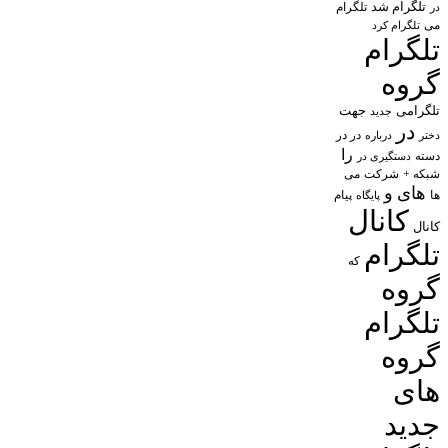
تلگرام شد
تلگرام
در
می
تلگرام کرد
تلگرام
گروه
تلگرامی
جهت
جدید
در
در در
درباره
دختر
را
دسته
دستگیری در
شبکه +
شرکت
می
های
و
پیام
ها
پایگاه
کانال
کانال
تلگرام
که
گروه
تلگرام
گروه
های
جدید