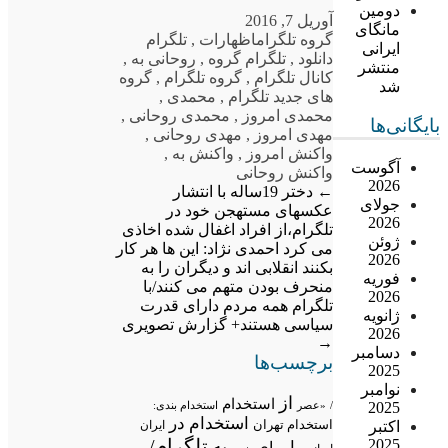
دومین
آوریل 7, 2016
مانگای
گروه تلگرام
اظهارات
,
تلگرام
ایرانی
دانلود
,
تلگرام گروه
,
روحانی به
,
منتشر
کانال تلگرام
,
گروه تلگرام
,
گروه
شد
های جدید تلگرام
,
محمدی
,
محمدی امروز
,
محمدی روحانی
,
بایگانی‌ها
مهدی امروز
,
مهدی روحانی
,
واکنش امروز
,
واکنش به
,
آگوست
واکنش روحانی
2026
←
دختر 19ساله با انتشار
جولای
عکسهای مستهجن خود در
2026
تلگرام،از افراد اغفال شده اخاذی
ژوئن
می کرد
احمدی نژاد: این ها هر کار
2026
بکنند انقلابی اند و دیگران را به
فوریه
منحرف بودن متهم می کنند/با
2026
تلگرام همه مردم دارای قدرت
ژانویه
سیاسی هستند+ گزارش تصویری
2026
→
دسامبر
برچسب‌ها
2025
نوامبر
از
استخدام
2025
/
«عصر
استخدام بندی:
استخدام در
استخدام تهران
اکتبر
ایران
تلگرام/
2025
به
با
برای