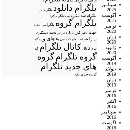
ایرانی
بندی
سپتامبر
تلگرام دانلود
2025
تلگرام در
آگوست
تلگرام شد
تلگرام می
تلگرام کرد
2025
تلگرام گروه
تلگرامی
جدید
نوامبر
در
2020
جهت
در در
درباره
دسته
دستگیری
دختر
ژوئن
های
و
را
شبکه +
شرکت
می
در
ها
پایگاه
2020
کانال تلگرام
ژانویه
پیام
کانال
که
2020
گروه تلگرام
گروه
آگوست
2019
های جدید تلگرام
جولای
2019
یک
گزیده خبری
ژوئن
2019
نوامبر
2016
اکتبر
2016
سپتامبر
2016
آگوست
2016