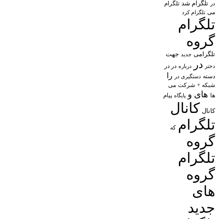
تلگرام شد
تلگرام
در
می
تلگرام کرد
تلگرام
گروه
تلگرامی
جهت
جدید
در
در در
درباره
دختر
را
دسته
دستگیری در
شبکه +
شرکت
می
های
و
پیام
ها
پایگاه
کانال
کانال
تلگرام
که
گروه
تلگرام
گروه
های
جدید