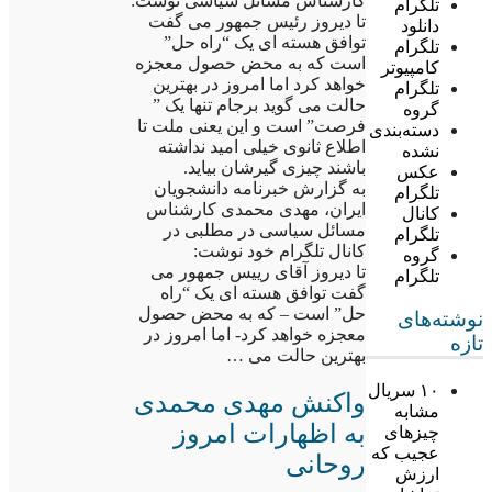
کارشناس مسائل سیاسی نوشت:
تلگرام
تا دیروز رئیس جمهور می گفت
دانلود
توافق هسته ای یک “راه حل”
تلگرام
است که به محض حصول معجزه
کامپیوتر
خواهد کرد اما امروز در بهترین
تلگرام
حالت می گوید برجام تنها یک ”
گروه
فرصت” است و این یعنی ملت تا
دسته‌بندی
اطلاع ثانوی خیلی امید نداشته
نشده
باشند چیزی گیرشان بیاید.
عکس
به گزارش خبرنامه دانشجویان
تلگرام
ایران، مهدی محمدی کارشناس
کانال
مسائل سیاسی در مطلبی در
تلگرام
کانال تلگرام خود نوشت:
گروه
تا دیروز آقای رییس جمهور می
تلگرام
گفت توافق هسته ای یک “راه
حل” است – که به محض حصول
نوشته‌های
معجزه خواهد کرد- اما امروز در
تازه
بهترین حالت می …
۱۰ سریال
واکنش مهدی محمدی
مشابه
به اظهارات امروز
چیزهای
عجیب که
روحانی
ارزش