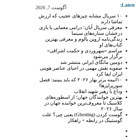
Latest:
آگوست 7, 2026
۱۰ سریال مشابه چیزهای عجیب که ارزش
تماشا دارند
معرفی سریال آبان؛ درامی معمایی با بازی
درخشان ستاره‌های سینما
زندگی‌نامه اروین یالوم و معرفی بهترین
کتاب‌های او
مراسم «سهروردی و حکمت اشراقی»
برگزار می‌شود
دومین مانگای ایرانی منتشر شد
صفویه نقش مهمی در احیای عناصر هویتی
ایران ایفا کرد
۱۰انیمه برتر بهار ۲۰۲۶ که باید ببینید: فصل
سورپرایزها!
وداع با رهبر شهید انقلاب
بهترین خوانندگان جهان؛ از اسطوره‌های
کلاسیک تا معروف‌ترین خواننده جهان در
سال ۲۰۲۶
گوست کردن (Ghosting) یعنی چی؟ علت
گوستینگ در رابطه + راهکار