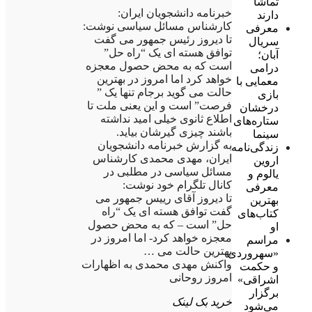
تماشا
خبرنامه دانشجویان ایران:
دارند
کارشناس مسائل سیاسی نوشت:
معرفی
تا دیروز رئیس جمهور می گفت
سریال
توافق هسته ای یک “راه حل”
آبان؛
است که به محض حصول معجزه
درامی
خواهد کرد اما امروز در بهترین
معمایی با
حالت می گوید برجام تنها یک ”
بازی
فرصت” است و این یعنی ملت تا
درخشان
اطلاع ثانوی خیلی امید نداشته
ستاره‌های
باشند چیزی گیرشان بیاید.
سینما
به گزارش خبرنامه دانشجویان
زندگی‌نامه
ایران، مهدی محمدی کارشناس
اروین
مسائل سیاسی در مطلبی در
یالوم و
کانال تلگرام خود نوشت:
معرفی
تا دیروز آقای رییس جمهور می
بهترین
گفت توافق هسته ای یک “راه
کتاب‌های
حل” است – که به محض حصول
او
معجزه خواهد کرد- اما امروز در
مراسم
بهترین حالت می …
«سهروردی
واکنش مهدی محمدی به اظهارات
و حکمت
امروز روحانی
اشراقی»
برگزار
خرید بک لینک
می‌شود