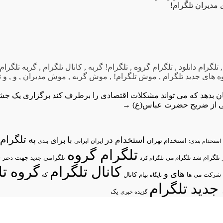
مدیران تلگرام!
تلگرام دانلود
,
تلگرام گروه
,
تلگرام! گربه
,
کانال تلگرام
,
گربه تلگرام!
 های جدید تلگرام
,
موش تلگرام!
,
موش گربه
,
موش مدیران
,
و
,
و ت
ان بدهد که می تواند مشکلات اقتصادی را برطرف کند
برگزاری یک جشن
یی از ضریح حضرت عباس(ع)
→
تلگرام/
به
استخدام در
با
برای
استخدام تهران
ایران
استخدام بندی:
ایرانی
بندی
تلگرام گروه
د
تلگرام شد
تلگرامی
تلگرام می
جهت
تلگرام کرد
جدید
دختر
کانال تلگرام
گروه تل
های
و
شرکت
می
پیام
کانال
ها
پایگاه
که
جدید تلگرام
یک
گزیده خبری