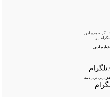
,
گربه مدیران
,
لگرام
,
و
واره ادبی
تلگرام
ر
در در
درباره
دسته
گرام