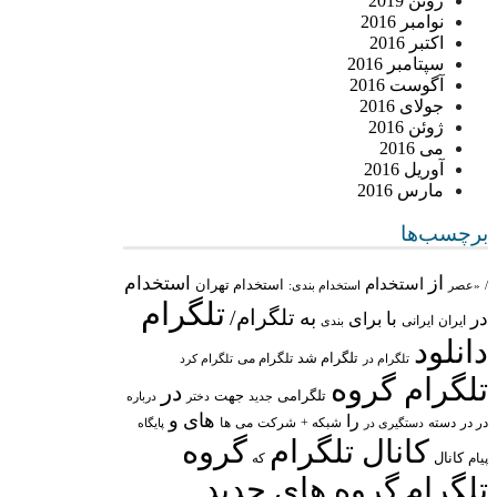
ژوئن 2019
نوامبر 2016
اکتبر 2016
سپتامبر 2016
آگوست 2016
جولای 2016
ژوئن 2016
می 2016
آوریل 2016
مارس 2016
برچسب‌ها
از
استخدام
استخدام
استخدام تهران
/
«عصر
استخدام بندی:
تلگرام
تلگرام/
به
در
با
برای
ایران
ایرانی
بندی
دانلود
تلگرام شد
تلگرام می
تلگرام در
تلگرام کرد
تلگرام گروه
در
تلگرامی
جهت
جدید
درباره
دختر
های
و
را
در در
شبکه +
شرکت
می
دسته
دستگیری در
ها
پایگاه
کانال تلگرام
گروه
پیام
کانال
که
تلگرام
گروه های جدید