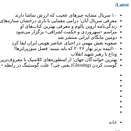
Latest:
۱۰ سریال مشابه چیزهای عجیب که ارزش تماشا دارند
معرفی سریال آبان؛ درامی معمایی با بازی درخشان ستاره‌های 
زندگی‌نامه اروین یالوم و معرفی بهترین کتاب‌های او
مراسم «سهروردی و حکمت اشراقی» برگزار می‌شود
دومین مانگای ایرانی منتشر شد
صفویه نقش مهمی در احیای عناصر هویتی ایران ایفا کرد
۱۰انیمه برتر بهار ۲۰۲۶ که باید ببینید: فصل سورپرایزها!
وداع با رهبر شهید انقلاب
بهترین خوانندگان جهان؛ از اسطوره‌های کلاسیک تا معروف‌ترین خو
گوست کردن (Ghosting) یعنی چی؟ علت گوستینگ در رابطه + راهکار
خانه