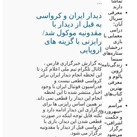
تماشا
…
دارند
معرفی
دیدار ایران و کرواسی
سریال
به قبل از دیدار با
آبان؛
درامی
مقدونیه موکول شد/
معمایی با
رایزنی با گزینه های
بازی
درخشان
اروپایی
ستاره‌های
سینما
به گزارش خبرگزاری فارس ،
زندگی‌نامه
کانال تلگرام تیم ملی اعلام کرد تا
اروین
این لحظه انجام دیدار ایران برابر
یالوم و
کرواسی قطعی نیست و
معرفی
فدراسیون فوتبال ایران با وجود
بهترین
اخبار منتشر شده تا این لحظه
کتاب‌های
انجام این دیدار را قطعی نمی داند.
او
بر همین اساس رایزنی ها برای
مراسم
برگزاری این دیدار ادامه دارد و
«سهروردی
نکته قابل توجه اینکه در صورت
و حکمت
قطعی شدن این دیدار، بازی با
اشراقی»
کرواسی قبل از دیدار با مقدونیه
برگزار
برگزار می شود.
می‌شود