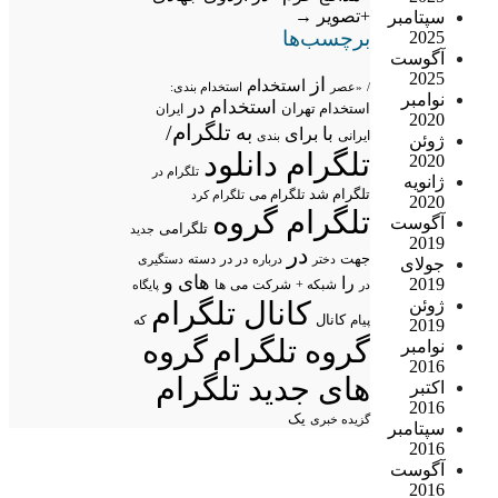
+تصویر
→
سپتامبر
برچسب‌ها
2025
آگوست
2025
از
استخدام
/
«عصر
استخدام بندی:
نوامبر
استخدام در
استخدام تهران
ایران
2020
تلگرام/
به
با
برای
ایرانی
بندی
ژوئن
تلگرام دانلود
2020
تلگرام در
ژانویه
تلگرام شد
تلگرام می
تلگرام کرد
2020
تلگرام گروه
آگوست
تلگرامی
جدید
2019
در
جهت
در در
درباره
دسته
دستگیری
دختر
جولای
های
و
را
2019
شبکه +
شرکت
می
در
ها
پایگاه
کانال تلگرام
ژوئن
پیام
کانال
که
2019
گروه تلگرام
گروه
نوامبر
2016
های جدید تلگرام
اکتبر
2016
یک
گزیده خبری
سپتامبر
2016
آگوست
2016