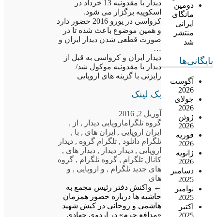
دیدار با مقدونیه 13 خرداد در
دومین
اسکوپیه برگزار می شود.
مانگای
کرواسی در یورو 2016 حضور دارد
ایرانی
و همین موضوع باعث شده تا در
منتشر
صورت قطعی شدن دیدار ایران و
شد
…
دیدار ایران و کرواسی به قبل از
بایگانی‌ها
دیدار با مقدونیه موکول شد/
رایزنی با گزینه های اروپایی
آگوست
2026
بک لینک
جولای
2026
آوریل 2, 2016
ژوئن
گروه تلگرام
اروپایی دیدار
,
از
,
2026
ایران اروپایی
,
ایران های
,
با
,
فوریه
تلگرام دانلود
,
تلگرام گروه
,
دیدار
2026
اروپایی
,
دیدار دیدار
,
دیدار های
,
ژانویه
کانال تلگرام
,
گروه تلگرام
,
گروه
2026
های جدید تلگرام
,
و اروپایی
,
و
دسامبر
های
2025
←
واکنش دفتر رئیس مجمع به
نوامبر
حاشیه ها درباره حضور همزمان
2025
هاشمی و روحانی در کیش
شهید
اکتبر
«مدافع حرم» در اردوی جهادی
2025