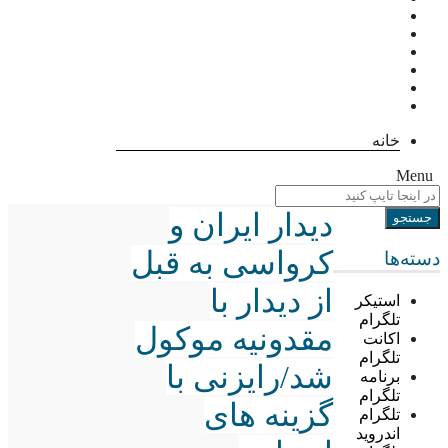
خانه
Menu
دیدار ایران و
کرواسی به قبل
دسته‌ها
از دیدار با
استیکر
تلگرام
مقدونیه موکول
اکانت
تلگرام
شد/رایزنی با
برنامه
تلگرام
گزینه های
تلگرام
اندروید