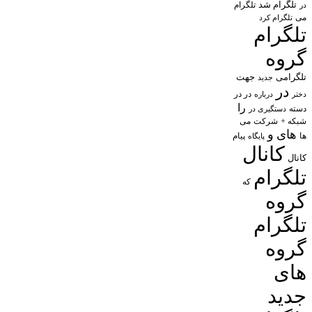
تلگرام شد
تلگرام
در
می
تلگرام کرد
تلگرام
گروه
تلگرامی
جهت
جدید
در
در در
درباره
دختر
را
دسته
دستگیری در
شبکه +
شرکت
می
های
و
پیام
ها
پایگاه
کانال
کانال
تلگرام
که
گروه
تلگرام
گروه
های
جدید