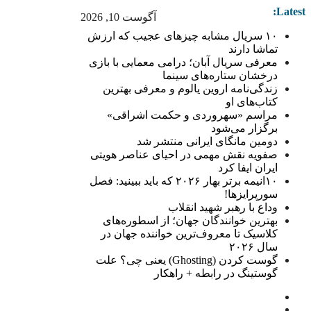
Latest:
آگوست 10, 2026
۱۰ سریال مشابه چیزهای عجیب که ارزش
تماشا دارند
معرفی سریال آبان؛ درامی معمایی با بازی
درخشان ستاره‌های سینما
زندگی‌نامه اروین یالوم و معرفی بهترین
کتاب‌های او
مراسم «سهروردی و حکمت اشراقی»
برگزار می‌شود
دومین مانگای ایرانی منتشر شد
صفویه نقش مهمی در احیای عناصر هویتی
ایران ایفا کرد
۱۰انیمه برتر بهار ۲۰۲۶ که باید ببینید: فصل
سورپرایزها!
وداع با رهبر شهید انقلاب
بهترین خوانندگان جهان؛ از اسطوره‌های
کلاسیک تا معروف‌ترین خواننده جهان در
سال ۲۰۲۶
گوست کردن (Ghosting) یعنی چی؟ علت
گوستینگ در رابطه + راهکار