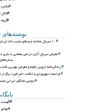
عکس تل
کانال 
گروه ت
نوشته‌های ت
۱۰ سریال مشابه چیزهای عجیب که ارزش 
معرفی سریال آبان؛ درامی معمایی با بازی د
ستاره‌های
زندگی‌نامه اروین یالوم و معرفی بهترین کتاب‌
مراسم «سهروردی و حکمت اشراقی» برگزار م
دومین مانگای ایرانی منت
بایگان
آگوست 2026
جولای 2026