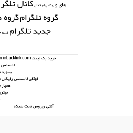
کانال تلگرا
های
و
کانال
پیام
پایگاه
گروه تلگرام
گروه ه
جدید تلگرام
گزیده خ
خرید بک لینک behtarinbacklink.com
لایسنس نو
پسورد نود
اوکلی لایسنس رایگان نود
همیار نود
بهتری
ر
آنتی ویروس تحت شبکه