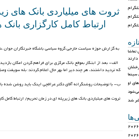
گرام
ثروت های میلیاردی بانک های زیر
تلگرام
ارتباط کامل کارگزاری بانک های
لگرام
ازه
به گزارش حوزه سیاست خارجی گروه سیاسی باشگاه خبرنگاران جوان ،د
تماشا
دارند
الف- بعد از ابتکار بموقع بانک مرکزی برای فراهم کردن امکان بازدید
رخشان
که تردید داشتند، هر چند دیر اما بهر حال اعلام کردند: بله سویفت وصل
 سینما
های او
ب- با توضیحات روشنگرانه آقای دکتر عراقچی اینک باید روشن شده با
ی‌شود
ثروت های میلیاردی بانک های زیرپله ای در زمان تحریم/ ارتباط کامل کارگ
شر شد
ی‌ها