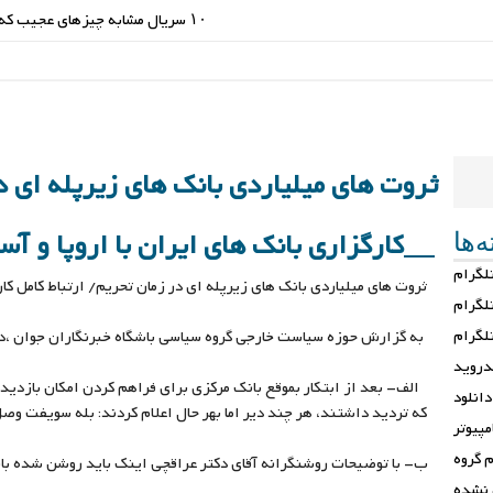
۱۰ سریال مشابه چیزهای عجیب که ارزش تماشا دارند
ثروت های میلیاردی بانک های زیرپله ای د
‌ها
کارگزاری بانک های ایران با اروپا و آس
لگرام
ثروت های میلیاردی بانک های زیرپله ای در زمان تحریم/ ارتباط کامل کارگ
لگرام
تلگرام
به گزارش حوزه سیاست خارجی گروه سیاسی باشگاه خبرنگاران جوان ،د
دروید
الف- بعد از ابتکار بموقع بانک مرکزی برای فراهم کردن امکان بازدید
دانلود
که تردید داشتند، هر چند دیر اما بهر حال اعلام کردند: بله سویفت وصل
مپیوتر
 گروه
ب- با توضیحات روشنگرانه آقای دکتر عراقچی اینک باید روشن شده با
 نشده