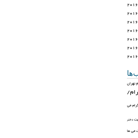
ها
 تهران
رام/
رام می
ت
دختر
می
ها