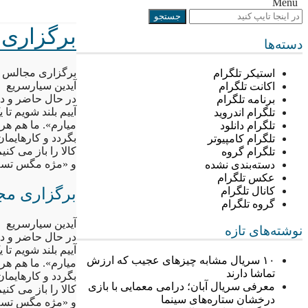
Menu
برگزاری 
دسته‌ها
برگزاری مجالس ع
استیکر تلگرام
آیدین سیارسریع
اکانت تلگرام
در حال حاضر و در
برنامه تلگرام
آییم بلند شویم ت
تلگرام اندروید
میارم». ما هم هر
تلگرام دانلود
بگردد و کارهایما
تلگرام کامپیوتر
کالا را باز می ک
تلگرام گروه
و «مژه مگس تسه
دسته‌بندی نشده
عکس تلگرام
برگزاری مج
کانال تلگرام
گروه تلگرام
آیدین سیارسریع
نوشته‌های تازه
در حال حاضر و در
آییم بلند شویم ت
۱۰ سریال مشابه چیزهای عجیب که ارزش
میارم». ما هم هر
تماشا دارند
بگردد و کارهایما
معرفی سریال آبان؛ درامی معمایی با بازی
کالا را باز می ک
درخشان ستاره‌های سینما
و «مژه مگس تسه