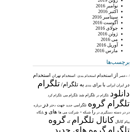
ژوئن 2019
نوامبر 2016
اکتبر 2016
سپتامبر 2016
آگوست 2016
جولای 2016
ژوئن 2016
می 2016
آوریل 2016
مارس 2016
برچسب‌ها
از
استخدام
استخدام
استخدام تهران
/
«عصر
استخدام بندی:
تلگرام
تلگرام/
به
در
با
برای
ایران
ایرانی
بندی
دانلود
تلگرام شد
تلگرام می
تلگرام در
تلگرام کرد
تلگرام گروه
در
تلگرامی
جهت
جدید
درباره
دختر
های
و
را
در در
شبکه +
شرکت
می
دسته
دستگیری در
ها
پایگاه
کانال تلگرام
گروه
پیام
کانال
که
تلگرام
گروه های جدید