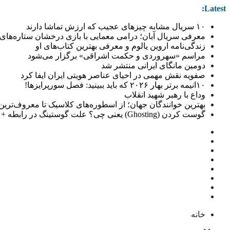
Latest:
۱۰ سریال مشابه چیزهای عجیب که ارزش تماشا دارند
معرفی سریال آبان؛ درامی معمایی با بازی درخشان ستاره‌های 
زندگی‌نامه اروین یالوم و معرفی بهترین کتاب‌های او
مراسم «سهروردی و حکمت اشراقی» برگزار می‌شود
دومین مانگای ایرانی منتشر شد
صفویه نقش مهمی در احیای عناصر هویتی ایران ایفا کرد
۱۰انیمه برتر بهار ۲۰۲۶ که باید ببینید: فصل سورپرایزها!
وداع با رهبر شهید انقلاب
بهترین خوانندگان جهان؛ از اسطوره‌های کلاسیک تا معروف‌ترین خو
گوست کردن (Ghosting) یعنی چی؟ علت گوستینگ در رابطه + راهکار
خانه