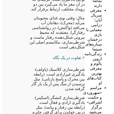
تماشا
در آن مغز ما یاد می‌گیرد بین دو
دارند
رویداد مختلف، ارتباط برقرار کند.
معرفی
سریال
مثال: وقتی بوی غذای محبوبتان
آبان؛
می‌آید (محرک)، دهانتان آب
درامی
می‌افتد (واکنش). در روانشناسی
معمایی با
رفتارگرا، معتقدند که محیط
بازی
بیرونی شکل‌دهنده رفتار ماست و
درخشان
شرطی‌سازی، مکانیسم اصلی این
ستاره‌های
شکل‌دهی است.
سینما
زندگی‌نامه
⚡ تفاوت در یک نگاه
اروین
یالوم و
معرفی
شرطی‌سازی کلاسیک (پاولف):
بهترین
یادگیری غیرارادی است. (رابطه
کتاب‌های
بین محرک و پاسخ بازتابی). مثل
او
ترسیدن از سگ پس از یک بار گاز
مراسم
گرفته شدن.
«سهروردی
و حکمت
شرطی‌سازی کنشگر (اسکینر):
اشراقی»
یادگیری ارادی و فعال است.
برگزار
(رابطه بین رفتار و پیامد). مثل
می‌شود
درس خواندن برای گرفتن جایزه.