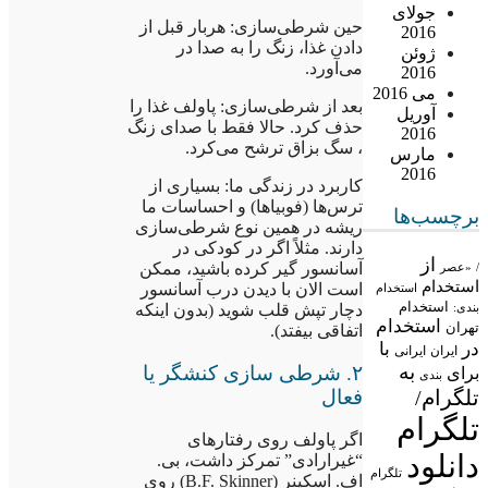
جولای
حین شرطی‌سازی: هربار قبل از
2016
دادن غذا، زنگ را به صدا در
ژوئن
می‌آورد.
2016
می 2016
بعد از شرطی‌سازی: پاولف غذا را
آوریل
حذف کرد. حالا فقط با صدای زنگ
2016
، سگ بزاق ترشح می‌کرد.
مارس
2016
کاربرد در زندگی ما: بسیاری از
ترس‌ها (فوبیاها) و احساسات ما
برچسب‌ها
ریشه در همین نوع شرطی‌سازی
دارند. مثلاً اگر در کودکی در
از
آسانسور گیر کرده باشید، ممکن
/
«عصر
استخدام
است الان با دیدن درب آسانسور
استخدام
استخدام
بندی:
دچار تپش قلب شوید (بدون اینکه
استخدام
تهران
اتفاقی بیفتد).
در
با
ایران
ایرانی
به
۲. شرطی سازی کنشگر یا
برای
بندی
فعال
تلگرام/
تلگرام
اگر پاولف روی رفتارهای
دانلود
“غیرارادی” تمرکز داشت، بی.
تلگرام
اف. اسکینر (B.F. Skinner) روی