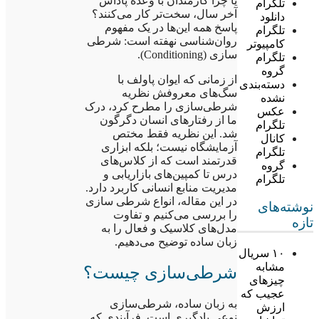
یا چرا کارمندان با وعده پاداش
تلگرام
آخر سال، سخت‌تر کار می‌کنند؟
دانلود
پاسخ همه این‌ها در یک مفهوم
تلگرام
روان‌شناسی نهفته است: شرطی
کامپیوتر
سازی (Conditioning).
تلگرام
گروه
از زمانی که ایوان پاولف با
دسته‌بندی
سگ‌های معروفش نظریه
نشده
شرطی‌سازی را مطرح کرد، درک
عکس
ما از رفتارهای انسان دگرگون
تلگرام
شد. این نظریه فقط مختص
کانال
آزمایشگاه نیست؛ بلکه ابزاری
تلگرام
قدرتمند است که از کلاس‌های
گروه
درس تا کمپین‌های بازاریابی و
تلگرام
مدیریت منابع انسانی کاربرد دارد.
در این مقاله، انواع شرطی سازی
نوشته‌های
را بررسی می‌کنیم و تفاوت
تازه
مدل‌های کلاسیک و فعال را به
زبان ساده توضیح می‌دهیم.
۱۰ سریال
مشابه
شرطی‌سازی چیست؟
چیزهای
عجیب که
به زبان ساده، شرطی‌سازی
ارزش
نوعی یادگیری است. فرآیندی که