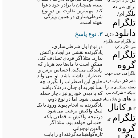
ایران
ایرانی
تنبیه، همچنان با برادر خود دعوا
به
برای
بندی
کند. مهم‌ترین تفاوت این دو نوع
تلگرام/
شرطی‌سازی در همین ویژگی
تلگرام
نفهته است.
دانلود
۳. نوع پاسخ
تلگرام
تلگرام شد
تلگرام
در
در نوع اول شرطی‌سازی،
می
تلگرام کرد
تلگرام
یادگیرنده نقشی در ایجاد واکنش
ندارد. مثلا اگر فردی تصادف کند،
گروه
ممکن است تا ماه‌ها بعد هربار که
رانندگی می‌کند، احساس ترس و
تلگرامی
جهت
جدید
اضطراب داشته باشد. او نمی‌تواند
در
در در
درباره
جلوی این اضطراب را بگیرد. چه
دختر
را
بسا تجربه او چنان دردناک باشد
دسته
دستگیری در
شبکه +
شرکت
می
که با دیدن خودرو نیز دچار حمله
های
و
عصبی شود. اما در نوع دوم،
پیام
ها
پایگاه
کانال
یادگیرنده به انجام
پیوند ورود یا بک
کانال
لینک
واکنش ترغیب می‌شود.
تلگرام
درنتیجه واکنش نه قطعی بلکه
که
احتمالی خواهد بود. مثلا اگر
گروه
والدین نوجوانی
تازه‌گواهینامه‌گرفته او را بابت