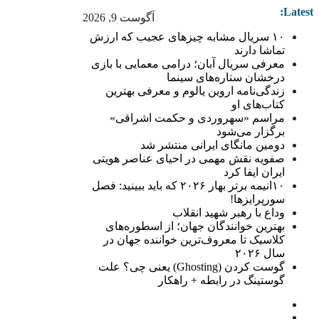
Latest:
آگوست 9, 2026
۱۰ سریال مشابه چیزهای عجیب که ارزش
تماشا دارند
معرفی سریال آبان؛ درامی معمایی با بازی
درخشان ستاره‌های سینما
زندگی‌نامه اروین یالوم و معرفی بهترین
کتاب‌های او
مراسم «سهروردی و حکمت اشراقی»
برگزار می‌شود
دومین مانگای ایرانی منتشر شد
صفویه نقش مهمی در احیای عناصر هویتی
ایران ایفا کرد
۱۰انیمه برتر بهار ۲۰۲۶ که باید ببینید: فصل
سورپرایزها!
وداع با رهبر شهید انقلاب
بهترین خوانندگان جهان؛ از اسطوره‌های
کلاسیک تا معروف‌ترین خواننده جهان در
سال ۲۰۲۶
گوست کردن (Ghosting) یعنی چی؟ علت
گوستینگ در رابطه + راهکار