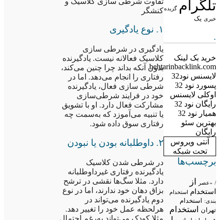
تفاوت شرطی سازی کلاسیک و
تلگرام
گزیده
کنشگر
یک
خبری
۱. نوع یادگیری
.
یادگیری در شرطی سازی
خرید بک لینک
کلاسیک فعالانه نیست. یادگیرنده
behtarinbacklink.com
بدون آنکه بداند چرا چنین می‌کند،
لایسنس نود32
رفتاری را انجام می‌دهد. اما در
پسورد نود 32
شرطی سازی فعال، یادگیرنده
اوکلی لایسنس
خود در فرایند شرطی‌سازی
رایگان نود 32
مشارکت فعال دارد. او با تشویق
همیار نود 32
یا تنبیه می‌آموزد که به‌سمت چه
بهترین سئو
رفتاری سوق داده شود.
رایگان
۲. داوطلبانه بودن یا نبودن
آنتی ویروس
تحت شبکه
برچسب‌ها
در شرطی شدن کلاسیک
یادگیرنده رفتاری غیرداوطلبانه
دارد. مثلا سگ‌ها نقشی در ترشح
از
/
«عصر
بزاق دهان خود ندارند، اما در نوع
استخدام
استخدام
دوم یادگیرنده می‌تواند در
استخدام
بندی:
هرلحظه عمل خود را تغییر دهد.
استخدام
تهران
مثلا کودک می‌تواند به‌رغم احتمال
در
با