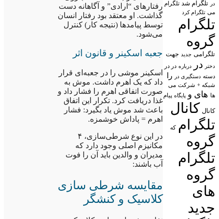
تلگرام شد
تلگرام
در
رفتارهای “ارادی” و آگاهانه دست
می
تلگرام کرد
گذاشت. او معتقد بود رفتار انسان
تلگرام
توسط پیامدها (نتیجه کار) کنترل
می‌شود.
گروه
جعبه اسکینر و قانون اثر
تلگرامی
جهت
جدید
در
در در
درباره
دختر
اسکینر موشی را در جعبه‌ای قرار
را
دسته
دستگیری در
داد که یک اهرم داشت. موش به
شبکه +
شرکت
می
صورت اتفاقی اهرم را فشار داد و
های
و
پیام
ها
پایگاه
غذا دریافت کرد. تکرار این اتفاق
کانال
باعث شد موش یاد بگیرد: فشار
کانال
اهرم = پاداش خوشمزه.
تلگرام
که
در این نوع شرطی‌سازی، ۴
گروه
مکانیزم اصلی وجود دارد که
تلگرام
مدیران و والدین باید آن را فوت
آب باشند:
گروه
مقایسه شرطی سازی
های
کلاسیک و کنشگر
جدید