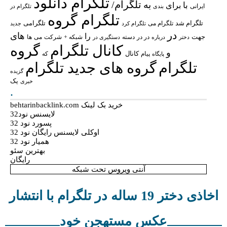
تلگرام دانلود
تلگرام/
به
با
برای
ایرانی
بندی
تلگرام در
تلگرام گروه
تلگرام شد
تلگرامی
تلگرام می
تلگرام کرد
جدید
در
های
را
جهت
در در
شبکه +
شرکت
می
درباره
دسته
دستگیری در
ها
دختر
کانال تلگرام
گروه
و
پیام
کانال
پایگاه
که
تلگرام
گروه های جدید تلگرام
گزیده
یک
خبری
.
خرید بک لینک behtarinbacklink.com
لایسنس نود32
پسورد نود 32
اوکلی لایسنس رایگان نود 32
همیار نود 32
بهترین سئو
رایگان
آنتی ویروس تحت شبکه
اخاذی دختر 19 ساله در تلگرام با انتشار
عکس مستهجن خود