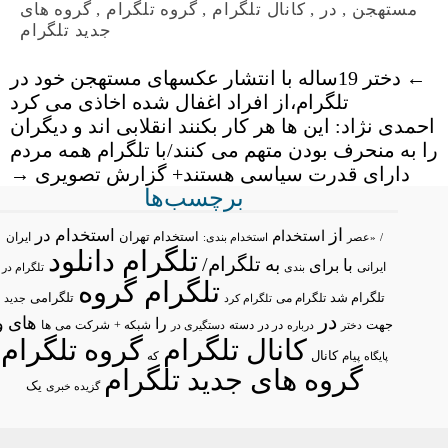
مستهجن
,
در
,
کانال تلگرام
,
گروه تلگرام
,
گروه های
جدید تلگرام
←
دختر 19ساله با انتشار عکسهای مستهجن خود در
تلگرام،از افراد اغفال شده اخاذی می کرد
احمدی نژاد: این ها هر کار بکنند انقلابی اند و دیگران
را به منحرف بودن متهم می کنند/با تلگرام همه مردم
دارای قدرت سیاسی هستند+ گزارش تصویری
→
برچسب‌ها
از
استخدام در
استخدام
استخدام تهران
ایران
/
«عصر
استخدام بندی:
تلگرام دانلود
تلگرام/
به
با
برای
ایرانی
بندی
تلگرام در
تلگرام گروه
تلگرام شد
تلگرامی
تلگرام می
تلگرام کرد
جدید
در
های
و
را
جهت
در در
شبکه +
شرکت
می
درباره
دسته
دستگیری در
ها
دختر
کانال تلگرام
گروه تلگرام
پیام
کانال
پایگاه
که
گروه های جدید تلگرام
یک
گزیده خبری